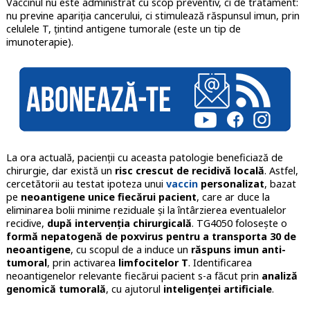
Vaccinul nu este administrat cu scop preventiv, ci de tratament:
nu previne apariția cancerului, ci stimulează răspunsul imun, prin
celulele T, țintind antigene tumorale (este un tip de
imunoterapie).
La ora actuală, pacienții cu aceasta patologie beneficiază de
chirurgie, dar există un
risc crescut de recidivă locală
. Astfel,
cercetătorii au testat ipoteza unui
vaccin
personalizat
, bazat
pe
neoantigene unice fiecărui pacient
, care ar duce la
eliminarea bolii minime reziduale și la întârzierea eventualelor
recidive,
după intervenția chirurgicală
. TG4050 folosește o
formă nepatogenă de poxvirus pentru a transporta 30 de
neoantigene
, cu scopul de a induce un
răspuns imun anti-
tumoral
, prin activarea
limfocitelor T
. Identificarea
neoantigenelor relevante fiecărui pacient s-a făcut prin
analiză
genomică tumorală
, cu ajutorul
inteligenței artificiale
.