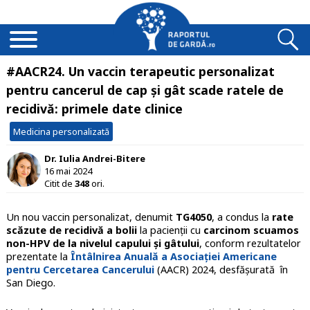
#AACR24. Un vaccin terapeutic personalizat
pentru cancerul de cap și gât scade ratele de
recidivă: primele date clinice
Medicina personalizată
Dr. Iulia Andrei-Bitere
16 mai 2024
Citit de
348
ori.
Un nou vaccin personalizat, denumit
TG4050
, a condus la
rate
scăzute de recidivă a bolii
la pacienții cu
carcinom scuamos
non-HPV de la nivelul capului și gâtului
, conform rezultatelor
prezentate la
Întâlnirea Anuală a
Asociației Americane
pentru Cercetarea Cancerului
(AACR) 2024, desfășurată în
San Diego.