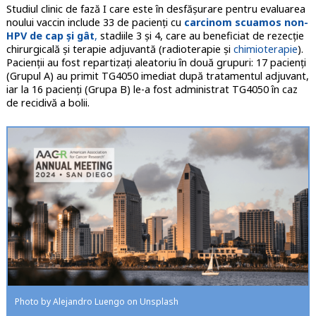
Studiul clinic de fază I care este în desfășurare pentru evaluarea
noului vaccin include 33 de pacienți cu
carcinom scuamos non-
HPV de cap și gât
,
stadiile 3 și 4, care au beneficiat de rezecție
chirurgicală și terapie adjuvantă (radioterapie și
chimioterapie
).
Pacienții au fost repartizați aleatoriu în două grupuri: 17 pacienți
(Grupul A) au primit TG4050 imediat după tratamentul adjuvant,
iar la 16 pacienți (Grupa B) le-a fost administrat TG4050 în caz
de recidivă a bolii.
Photo by Alejandro Luengo on Unsplash