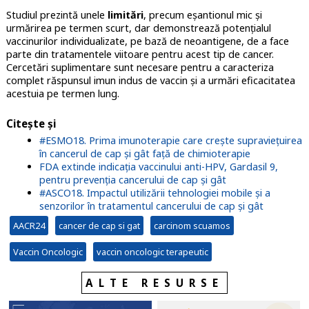
Studiul prezintă unele
limitări
, precum eșantionul mic și
urmărirea pe termen scurt, dar demonstrează potențialul
vaccinurilor individualizate, pe bază de neoantigene, de a face
parte din tratamentele viitoare pentru acest tip de cancer.
Cercetări suplimentare sunt necesare pentru a caracteriza
complet răspunsul imun indus de vaccin și a urmări eficacitatea
acestuia pe termen lung.
Citește și
#ESMO18. Prima imunoterapie care crește supraviețuirea
în cancerul de cap și gât față de chimioterapie
FDA extinde indicația vaccinului anti-HPV, Gardasil 9,
pentru prevenția cancerului de cap și gât
#ASCO18. Impactul utilizării tehnologiei mobile și a
senzorilor în tratamentul cancerului de cap și gât
AACR24
cancer de cap si gat
carcinom scuamos
Vaccin Oncologic
vaccin oncologic terapeutic
ALTE RESURSE