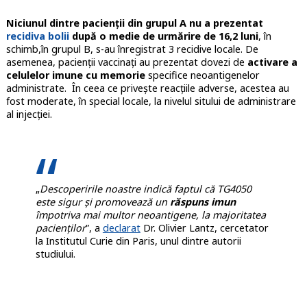
Niciunul dintre pacienții din grupul A nu a prezentat
recidiva bolii
după o medie de urmărire de 16,2 luni
, în
schimb,în grupul B, s-au înregistrat 3 recidive locale. De
asemenea, pacienții vaccinați au prezentat dovezi de
activare a
celulelor imune cu memorie
specifice neoantigenelor
administrate. În ceea ce privește reacțiile adverse, acestea au
fost moderate, în special locale, la nivelul sitului de administrare
al injecției.
„
Descoperirile noastre indică faptul că TG4050
este sigur și promovează un
răspuns imun
împotriva mai multor neoantigene, la majoritatea
pacienților
”, a
declarat
Dr. Olivier Lantz, cercetator
la Institutul Curie din Paris, unul dintre autorii
studiului.