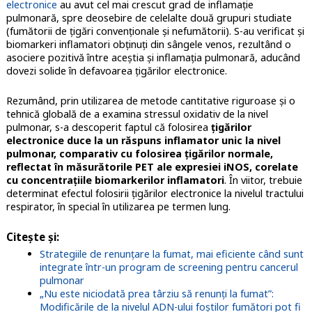
electronice
au avut cel mai crescut grad de inflamație
pulmonară, spre deosebire de celelalte două grupuri studiate
(fumătorii de țigări convenționale și nefumătorii).
S-au verificat și
biomarkeri inflamatori obținuți din sângele venos, rezultând o
asociere pozitivă între aceștia și inflamația pulmonară, aducând
dovezi solide în defavoarea țigărilor electronice.
Rezumând, prin utilizarea de metode cantitative riguroase și o
tehnică globală de a examina stressul oxidativ de la nivel
pulmonar, s-a descoperit faptul că folosirea
țigărilor
electronice duce la un răspuns inflamator unic la nivel
pulmonar, comparativ cu folosirea țigărilor normale,
reflectat în măsurătorile PET ale expresiei iNOS, corelate
cu concentrațiile biomarkerilor inflamatori
. În viitor, trebuie
determinat efectul folosirii țigărilor electronice la nivelul tractului
respirator, în special în utilizarea pe termen lung.
Citește și:
Strategiile de renunțare la fumat, mai eficiente când sunt
integrate într-un program de screening pentru cancerul
pulmonar
„Nu este niciodată prea târziu să renunți la fumat”:
Modificările de la nivelul ADN-ului foștilor fumători pot fi