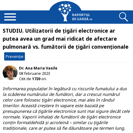
STUDIU. Utilizatorii de țigări electronice ar
putea avea un grad mai ridicat de afectare
pulmonară vs. fumătorii de țigări convenționale
Prevenție
Dr. Ana Maria Vasile
08 februarie 2023
Citit de
1720
ori.
Informarea populației în legătură cu riscurile fumatului a dus
la scăderea numărului de fumători, dar a crescut numărul
celor care folosesc țigări electronice, mai ales în rândul
tinerilor. Această creștere în vapare este bazată pe
presupunerea că țigările electronice sunt mai sigure decât cele
normale. Vaporii inhalați de fumătorii de țigări electronice
conțin formaldehidă și acroleină – similar cu țigările
tradiționale, care ar putea să fie dăunătoare pe termen lung.