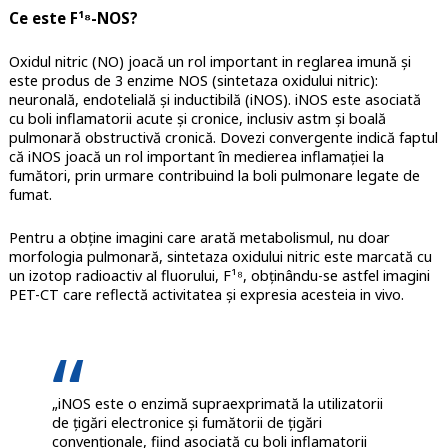
Ce este
F¹⁸-NOS
?
Oxidul nitric (NO) joacă un rol important in reglarea imună și
este produs de 3 enzime NOS (sintetaza oxidului nitric):
neuronală, endotelială și inductibilă (iNOS).
iNOS este asociată
cu boli inflamatorii acute și cronice, inclusiv astm și boală
pulmonară obstructivă cronică. Dovezi convergente indică faptul
că iNOS joacă un rol important în medierea inflamației la
fumători, prin urmare contribuind la boli pulmonare legate de
fumat.
Pentru a obține imagini care arată metabolismul, nu doar
morfologia pulmonară, sintetaza oxidului nitric este marcată cu
un izotop radioactiv al fluorului, F¹⁸, obținându-se astfel imagini
PET-CT care reflectă activitatea și expresia acesteia
in vivo.
„iNOS este o enzimă supraexprimată la utilizatorii
de țigări electronice și fumătorii de țigări
convenționale, fiind asociată cu boli inflamatorii