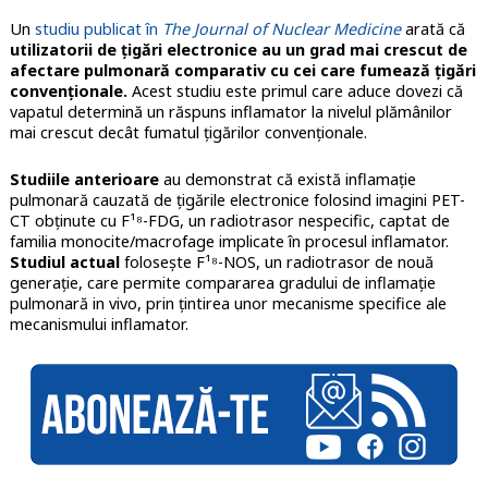
Un
studiu publicat în
The Journal of Nuclear Medicine
arată că
utilizatorii de țigări electronice au un grad mai crescut de
afectare pulmonară comparativ cu cei care fumează țigări
convenționale.
Acest studiu este primul care aduce dovezi că
vapatul determină un răspuns inflamator la nivelul plămânilor
mai crescut decât fumatul țigărilor convenționale.
Studiile anterioare
au demonstrat că există inflamație
pulmonară cauzată de țigările electronice folosind imagini PET-
CT obținute cu
F¹⁸-FDG, un radiotrasor nespecific, captat de
familia monocite/macrofage implicate în procesul inflamator.
Studiul actual
folosește F¹⁸-NOS, un radiotrasor de nouă
generație, care permite compararea gradului de inflamație
pulmonară in vivo, prin țintirea unor mecanisme specifice ale
mecanismului inflamator.