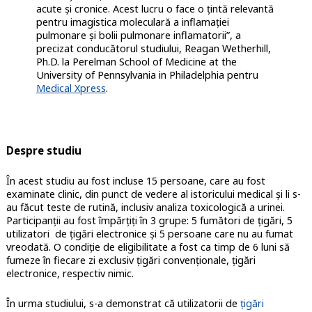
acute și cronice. Acest lucru o face o țintă relevantă
pentru imagistica moleculară a inflamației
pulmonare și bolii pulmonare inflamatorii”, a
precizat conducătorul studiului, Reagan Wetherhill,
Ph.D. la Perelman School of Medicine at the
University of Pennsylvania in Philadelphia pentru
Medical Xpress
.
Despre studiu
În acest studiu au fost incluse 15 persoane, care au fost
examinate clinic, din punct de vedere al istoricului medical și li s-
au făcut teste de ruti
nă, inclusiv analiza toxicologică a urinei.
Participanții au fost împărțiți în 3 grupe: 5 fumători de țigări, 5
utilizatori de țigări electronice și 5 persoane care nu au fumat
vreodată. O condiție de eligibilitate a fost ca timp de 6 luni să
fumeze în fiecare zi exclusiv țigări convenționale, țigări
electronice, respectiv nimic.
În urma studiului, s-a demonstrat că utilizatorii de
țigări