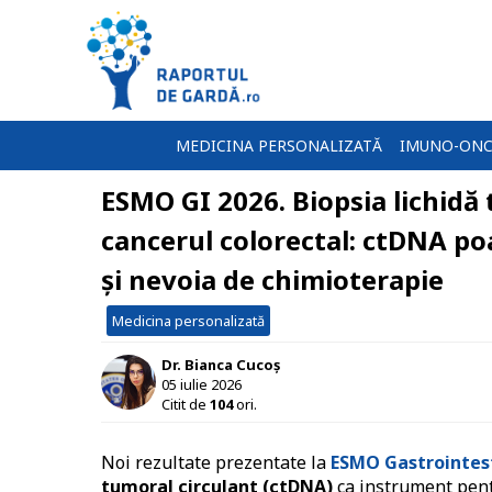
MEDICINA PERSONALIZATĂ
IMUNO-ONC
ESMO GI 2026. Biopsia lichidă 
cancerul colorectal: ctDNA poa
și nevoia de chimioterapie
Medicina personalizată
Dr. Bianca Cucoș
05 iulie 2026
Citit de
104
ori.
Noi rezultate prezentate la
ESMO Gastrointest
tumoral circulant (ctDNA)
ca instrument pen