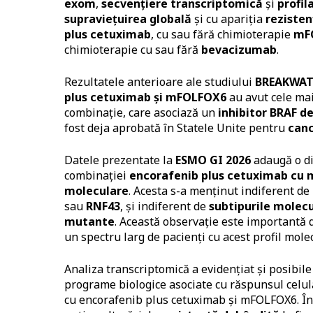
exom
,
secvențiere transcriptomică
și
profil
supraviețuirea globală
și cu apariția
rezisten
plus cetuximab
, cu sau fără chimioterapie
mF
chimioterapie cu sau fără
bevacizumab
.
Rezultatele anterioare ale studiului
BREAKWAT
plus cetuximab și mFOLFOX6
au avut cele mai
combinație, care asociază un
inhibitor BRAF d
fost deja aprobată în Statele Unite pentru
canc
Datele prezentate la
ESMO GI 2026
adaugă o di
combinației
encorafenib plus cetuximab cu
moleculare
. Acesta s-a menținut indiferent d
sau
RNF43
, și indiferent de
subtipurile molec
mutante
. Această observație este importantă
un spectru larg de pacienți cu acest profil mole
Analiza transcriptomică a evidențiat și posibile
programe biologice asociate cu răspunsul celula
cu encorafenib plus cetuximab și mFOLFOX6. În