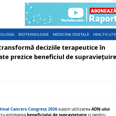
OLOGIA
BIOTEHNOLOGIE
MEDICINA DIGITALĂ
HEALTH LIT
transformă deciziile terapeutice în
te prezice beneficiul de supraviețuir
inal Cancers Congress 2026
susțin utilizarea
ADN-ului
tru estimarea
beneficiului de supraviețuire
și pentru