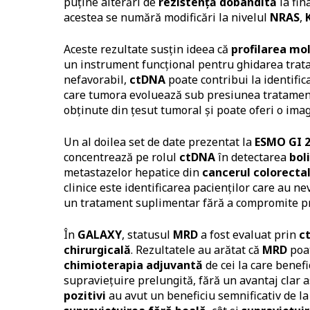
puține alterări de
rezistență dobândită
la fin
acestea se numără modificări la nivelul
NRAS
,
Aceste rezultate susțin ideea că
profilarea mo
un instrument funcțional pentru ghidarea trat
nefavorabil,
ctDNA
poate contribui la identif
care tumora evoluează sub presiunea tratament
obținute din țesut tumoral și poate oferi o ima
Un al doilea set de date prezentat la
ESMO GI 
concentrează pe rolul
ctDNA
în detectarea
bol
metastazelor hepatice din
cancerul colorecta
clinice este identificarea pacienților care au n
un tratament suplimentar fără a compromite pr
În
GALAXY
, statusul
MRD
a fost evaluat prin
c
chirurgicală
. Rezultatele au arătat că
MRD
poat
chimioterapia adjuvantă
de cei la care benefi
supraviețuire prelungită, fără un avantaj clar 
pozitivi
au avut un beneficiu semnificativ de la