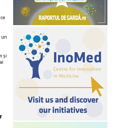
ice
e un
m și
ai
F