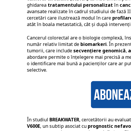
ghidarea
tratamentului personalizat
în
canc
avansate realizate în cadrul studiului de fază I
cercetări care ilustrează modul în care
profila
atât în boala metastatică, cât și după intervenți
Cancerul colorectal are o biologie complexă, îns
număr relativ limitat de
biomarkeri
. În prezen
tumorii, care include
secvențiere genomică
,
a
abordare permite o înțelegere mai precisă a 
o identificare mai bună a pacienților care ar pu
selective.
În studiul
BREAKWATER
, cercetătorii au evalua
V600E
, un subtip asociat cu
prognostic nefavo