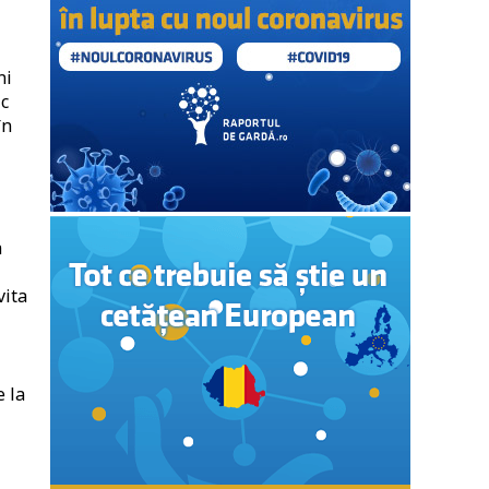
ni
c
în
a
vita
a
e la