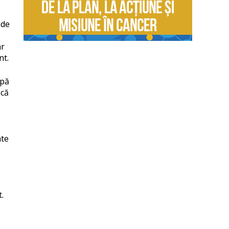
 de
ar
nt.
upă
 că
nte
.