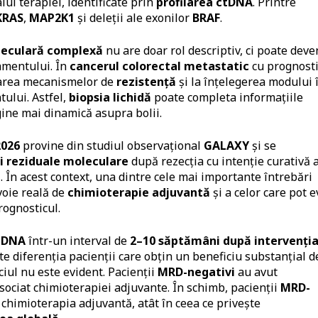
alul terapiei, identificate prin
profilarea ctDNA
. Printre
KRAS
,
MAP2K1
și deleții ale exonilor
BRAF
.
leculară complexă
nu are doar rol descriptiv, ci poate deve
amentului. În
cancerul colorectal metastatic
cu prognosti
icarea mecanismelor de
rezistență
și la înțelegerea modului 
ului. Astfel,
biopsia lichidă
poate completa informațiile
gine mai dinamică asupra bolii.
2026
provine din studiul observațional
GALAXY
și se
ii reziduale moleculare
după rezecția cu intenție curativă 
l
. În acest context, una dintre cele mai importante întrebări
evoie reală de
chimioterapie adjuvantă
și a celor care pot e
ognosticul.
tDNA
într-un interval de
2–10 săptămâni după intervenți
e diferenția pacienții care obțin un beneficiu substanțial d
ciul nu este evident. Pacienții
MRD-negativi
au avut
asociat chimioterapiei adjuvante. În schimb, pacienții
MRD-
 chimioterapia adjuvantă, atât în ceea ce privește