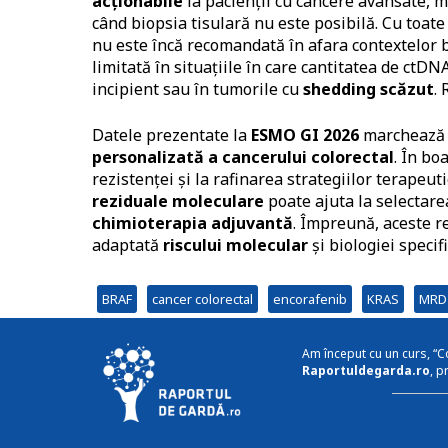
acționabile
la pacienții cu cancere avansate, m
când biopsia tisulară nu este posibilă. Cu toate
nu este încă recomandată în afara contextelor b
limitată în situațiile în care cantitatea de ctD
incipient sau în tumorile cu
shedding scăzut
.
Datele prezentate la
ESMO GI 2026
marchează î
personalizată a cancerului colorectal
. În bo
rezistenței și la rafinarea strategiilor terapeut
reziduale moleculare
poate ajuta la selectare
chimioterapia adjuvantă
. Împreună, aceste r
adaptată
riscului molecular
și biologiei specifi
BRAF
cancer colorectal
encorafenib
KRAS
MRD
Am început cu un curs, “C
Raportuldegarda.ro
, p