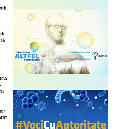
nib
ib
stă
3CA
-
ru
nor
atat
i