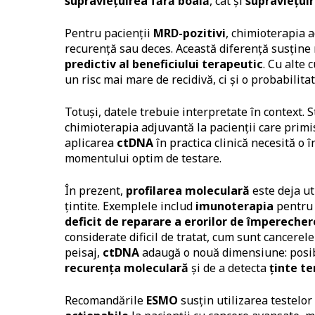
supraviețuirea fără boală
, cât și
supraviețui
Pentru pacienții
MRD-pozitivi
, chimioterapia a
recurență sau deces. Această diferență susține
predictiv al beneficiului terapeutic
. Cu alte 
un risc mai mare de recidivă, ci și o probabilit
Totuși, datele trebuie interpretate în context. 
chimioterapia adjuvantă la pacienții care prim
aplicarea
ctDNA
în practica clinică necesită o 
momentului optim de testare.
În prezent,
profilarea moleculară
este deja ut
țintite. Exemplele includ
imunoterapia
pentru 
deficit de reparare a erorilor de împereche
considerate dificil de tratat, cum sunt cancerel
peisaj,
ctDNA
adaugă o nouă dimensiune: posibil
recurența moleculară
și de a detecta
ținte t
Recomandările
ESMO
susțin utilizarea testelor