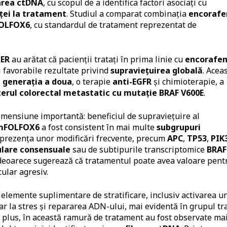
area ctDNA
, cu scopul de a identifica factori asociați cu
ței la tratament
. Studiul a comparat combinația
encorafe
OLFOX6
, cu standardul de tratament reprezentat de
ER
au arătat că pacienții tratați în prima linie cu
encorafen
 favorabile rezultate privind
supraviețuirea globală
. Acea
e generația a doua
, o terapie
anti-EGFR
și chimioterapie, a
erul colorectal metastatic cu mutație BRAF V600E
.
mensiune importantă: beneficiul de supraviețuire al
 mFOLFOX6
a fost consistent în mai multe
subgrupuri
e prezența unor modificări frecvente, precum
APC
,
TP53
,
PIK
ulare consensuale
sau de subtipurile transcriptomice
BRAF
 deoarece sugerează că tratamentul poate avea valoare pent
cular agresiv.
 elemente suplimentare de stratificare, inclusiv activarea u
r la stres și repararea ADN-ului, mai evidentă în grupul tr
 plus, în această ramură de tratament au fost observate ma