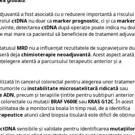
rea globală
.
djuvantă a fost asociată cu o reducere importantă a riscului
 rolul
ctDNA
nu doar ca
marker prognostic
, ci și ca
marker
cuvinte, detectarea
ctDNA
după operație poate indica nu do
ate mai mare ca pacientul să beneficieze de tratament adjuva
Statusul
MRD
nu a influențat rezultatele de supraviețuire d
iseră deja
chimioterapie neoadjuvantă
. Acest aspect arată
înțelegere atentă a parcursului terapeutic anterior și a
ilizată în cancerul colorectal pentru alegerea unor tratame
tumorile cu
instabilitate microsatelitară ridicată
sau
re ADN
, precum și terapiile țintite pentru subtipuri anterior
e colorectale cu mutații
BRAF V600E
sau
KRAS G12C
. În acest
itatea de a monitoriza boala în timp real, de a identifica
erapeutice
atunci când biopsia tisulară este dificil de obținut
ctDNA
sensibile și validate pentru identificarea
mutațiilor