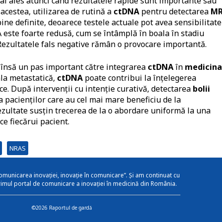
ai ales atunci când rezultatele rapide sunt importante sau
 acestea, utilizarea de rutină a
ctDNA
pentru detectarea
M
ine definite, deoarece testele actuale pot avea sensibilitate
NA este foarte redusă, cum se întâmplă în boala în stadiu
 Rezultatele fals negative rămân o provocare importantă.
nsă un pas important către integrarea
ctDNA
în
medicina
ala metastatică,
ctDNA
poate contribui la înțelegerea
ice. După intervenții cu intenție curativă, detectarea
bolii
a pacienților care au cel mai mare beneficiu de la
ezultate susțin trecerea de la o abordare uniformă la una
ce fiecărui pacient.
NRAS
omunicarea inovației, inovație în comunicare”. Și am continuat cu
rimul portal de comunicare a inovației în medicină din România.
©2026 Raportul de gardă