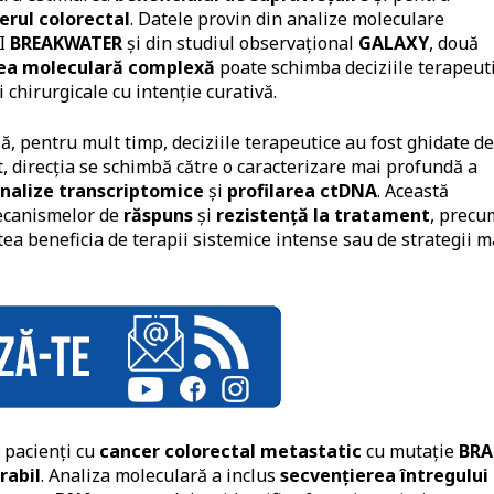
erul colorectal
. Datele provin din analize moleculare
II
BREAKWATER
și din studiul observațional
GALAXY
, două
rea moleculară complexă
poate schimba deciziile terapeut
i chirurgicale cu intenție curativă.
ă, pentru mult timp, deciziile terapeutice au fost ghidate d
t, direcția se schimbă către o caracterizare mai profundă a
nalize transcriptomice
și
profilarea ctDNA
. Această
mecanismelor de
răspuns
și
rezistență la tratament
, precu
tea beneficia de terapii sistemice intense sau de strategii m
t pacienți cu
cancer colorectal metastatic
cu mutație
BRA
rabil
. Analiza moleculară a inclus
secvențierea întregului