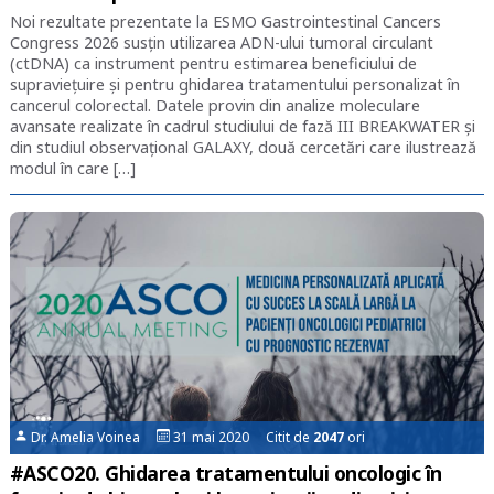
Noi rezultate prezentate la ESMO Gastrointestinal Cancers
Congress 2026 susțin utilizarea ADN-ului tumoral circulant
(ctDNA) ca instrument pentru estimarea beneficiului de
supraviețuire și pentru ghidarea tratamentului personalizat în
cancerul colorectal. Datele provin din analize moleculare
avansate realizate în cadrul studiului de fază III BREAKWATER și
din studiul observațional GALAXY, două cercetări care ilustrează
modul în care […]
Dr. Amelia Voinea
31 mai 2020 Citit de
2047
ori
#ASCO20. Ghidarea tratamentului oncologic în