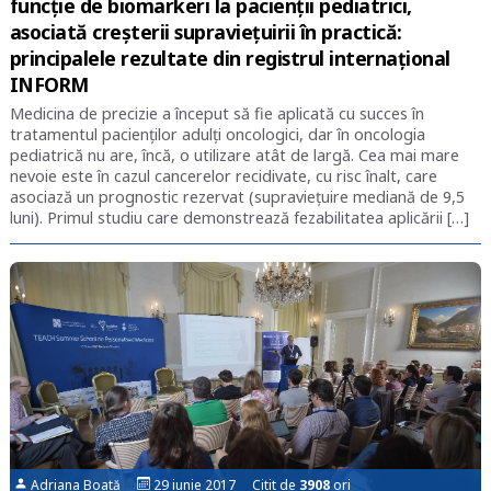
funcție de biomarkeri la pacienții pediatrici,
asociată creșterii supraviețuirii în practică:
principalele rezultate din registrul internațional
INFORM
Medicina de precizie a început să fie aplicată cu succes în
tratamentul pacienților adulți oncologici, dar în oncologia
pediatrică nu are, încă, o utilizare atât de largă. Cea mai mare
nevoie este în cazul cancerelor recidivate, cu risc înalt, care
asociază un prognostic rezervat (supraviețuire mediană de 9,5
luni). Primul studiu care demonstrează fezabilitatea aplicării […]
Adriana Boată
29 iunie 2017 Citit de
3908
ori