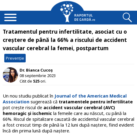
Tratamentul pentru infertilitate, asociat cu o
creștere de până la 66% a riscului de accident
vascular cerebral la femei, postpartum
Prevenție
Dr. Bianca Cucoș
08 septembrie 2023
Citit de
525
ori.
Un nou studiu publicat în
Journal of the American Medical
Association
sugerează că
tratamentele pentru infertilitate
pot crește riscul de
accident vascular cerebral (AVC)
hemoragic și ischemic
la femeile care au născut, cu până la
66%. Riscul de spitalizare cauzată de accidentul vascular cerebral
a fost crescut timp de până la 12 luni după naștere, fiind evident
încă din prima lună după naștere.