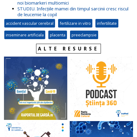
noi biomarkeri multiomici
STUDIU. Infecţiile mamei din timpul sarcinii cresc riscul
de leucemie la copil
accident vascular cerebral
fertilizare in vitro
infertilitate
inseminare artificiala
placenta
preeclampsie
ALTE RESURSE