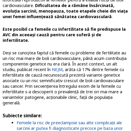
cardiovasculare.
Dificultatea de a rămâne însărcinată,
evoluția sarcinii, menopauza, toate etapele cheie din viața
unei femei influențează sănătatea cardiovasculară
.
Este posibil ca femeile cu infertilitate să fie predispuse la
AVC din aceeași cauză pentru care suferă și de
infertilitate.
Deși se cunoștea faptul că femeile cu probleme de fertilitate au
un risc mai mare de boli cardiovasculare, până acum contribuția
componentei genetice nu era clară. În acest context, un alt
studiu, publicat recent în
NEJM
, arăta că 17% dintre femeile cu
infertilitate de cauză necunoscută prezintă variante genetice
asociate cu un risc semnificativ crescut de boli cardiovasculare
sau cancer. Prin secvențierea întregului exom de la femeile cu
infertilitate s-a descoperit o prevalență de trei ori mai mare a
variantelor patogene, acționabile clinic, față de populația
generală.
Subiecte similare:
Femeile la risc de preeclampsie sau alte complicaţii ale
sarcinii ar putea fi diagnosticate precoce pe baza unor