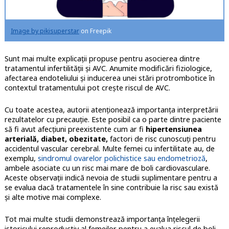
Image by pikisuperstar
on Freepik
Sunt mai multe explicații propuse pentru asocierea dintre
tratamentul infertilității și AVC. Anumite modificări fiziologice,
afectarea endoteliului și inducerea unei stări protrombotice în
contextul tratamentului pot crește riscul de AVC.
Cu toate acestea, autorii atenționează importanța interpretării
rezultatelor cu precauție. Este posibil ca o parte dintre paciente
să fi avut afecțiuni preexistente cum ar fi
hipertensiunea
arterială, diabet, obezitate,
factori de risc cunoscuți pentru
accidentul vascular cerebral. Multe femei cu infertilitate au, de
exemplu,
sindromul ovarelor polichistice sau endometrioză
,
ambele asociate cu un risc mai mare de boli cardiovasculare.
Aceste observații indică nevoia de studii suplimentare pentru a
se evalua dacă tratamentele în sine contribuie la risc sau există
și alte motive mai complexe.
Tot mai multe studii demonstrează importanța înțelegerii
istoricului reproductiv al femeilor pentru a evalua riscul de boli