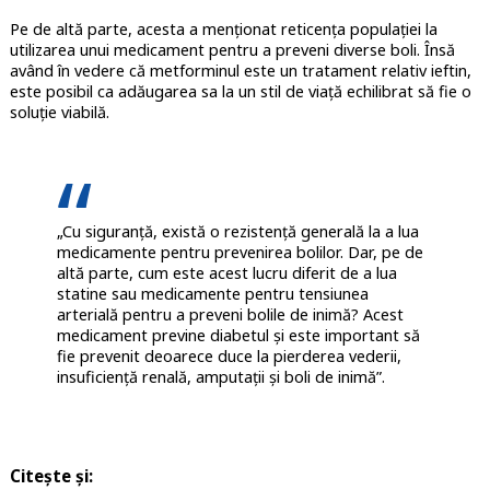
Pe de altă parte, acesta a menționat reticența populației la
utilizarea unui medicament pentru a preveni diverse boli. Însă
având în vedere că metforminul este un tratament relativ ieftin,
este posibil ca adăugarea sa la un stil de viață echilibrat să fie o
soluție viabilă.
„Cu siguranță, există o rezistență generală la a lua
medicamente pentru prevenirea bolilor. Dar, pe de
altă parte, cum este acest lucru diferit de a lua
statine sau medicamente pentru tensiunea
arterială pentru a preveni bolile de inimă? Acest
medicament previne diabetul și este important să
fie prevenit deoarece duce la pierderea vederii,
insuficiență renală, amputații și boli de inimă”.
Citește și: