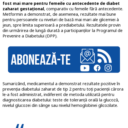
fost mai mare pentru femeile cu antecedente de diabet
zaharat gestațional
, comparativ cu femeile fără antecedente.
Metformin a demonstrat, de asemenea, rezultate mai bune
pentru persoanele cu niveluri de bază mai mari ale glicemiei à
jeun, spre limita superioară a prediabetului. Rezultatele provin
din urmărirea de lungă durată a participanților la Programul de
Prevenire a Diabetului (DPP).
Sumarizând, medicamentul a demonstrat rezultate pozitive în
prevenția diabetului zaharat de tip 2 pentru toți pacienții cărora
le-a fost administrat, indiferent de metoda utilizată pentru
diagnosticarea diabetului: teste de toleranță orală la glucoză,
nivelul glucozei din sânge sau nivelul hemoglobinei glicozilate.