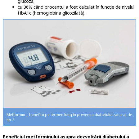
glucoză;
cu 36% când procentul a fost calculat în funcție de nivelul
HbA1c (hemoglobina glicozilată).
Metformin – beneficii pe termen lung în prevenția diabetului zaharat de
tip 2
Beneficiul metforminului asupra dezvoltării diabetului a