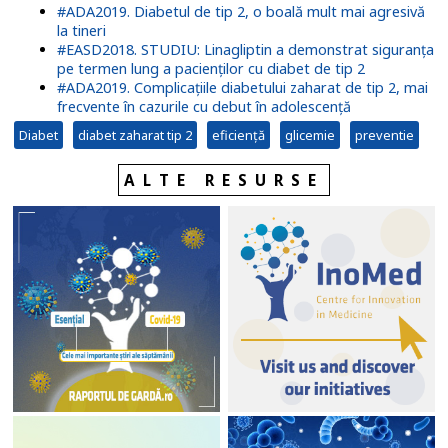
#ADA2019. Diabetul de tip 2, o boală mult mai agresivă
la tineri
#EASD2018. STUDIU: Linagliptin a demonstrat siguranța
pe termen lung a pacienților cu diabet de tip 2
#ADA2019. Complicațiile diabetului zaharat de tip 2, mai
frecvente în cazurile cu debut în adolescență
Diabet
diabet zaharat tip 2
eficiență
glicemie
preventie
ALTE RESURSE