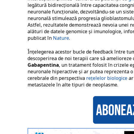
legătură bidirecțională între capacitatea congn
neuronale funcționale, dezvoltându-se un siste
neuronală stimulează progresia glioblastomului 
Astfel, rezultatele demonstrează nevoia unei no
alături de datele genomice și imunologice, infor
publicat în
Nature
.
Înțelegerea acestor bucle de feedback între tum
descoperirea de noi terapii care să amelioreze 
Gabapentina
, un tratament folosit în crizele e
neuronale hiperactive și ar putea reprezenta o
cerebrale din perspectiva
rețelelor biologice
ar
metastazele în alte tipuri de neoplasme.