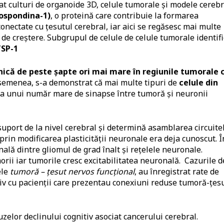
izat culturi de organoide 3D, celule tumorale și modele cereb
bospondina-1)
, o proteină care contribuie la formarea
onectate cu țesutul cerebral, iar aici se regăsesc mai multe
de creștere. Subgrupul de celule de celule tumorale identifi
TSP-1
nică de peste șapte ori mai mare în regiunile tumorale 
emenea, s-a demonstrat că mai multe tipuri de
celule din
ea unui număr mare de sinapse între tumoră și neuronii
suport de la nivel cerebral și determină asamblarea circuite
prin modificarea plasticității neuronale era deja cunoscut. Î
ală dintre gliomul de grad înalt și rețelele neuronale.
rii iar tumorile cresc excitabilitatea neuronală. Cazurile d
ele
tumoră – țesut nervos
funcțional
, au înregistrat rate de
iv cu pacienții care prezentau conexiuni reduse tumoră-țes
uzelor declinului cognitiv asociat cancerului cerebral.