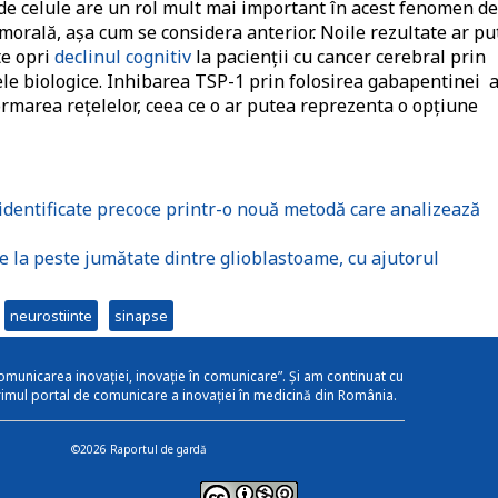
 de celule are un rol mult mai important în acest fenomen de
morală, așa cum se considera anterior. Noile rezultate ar pu
te opri
declinul cognitiv
la pacienții cu cancer cerebral prin
ele biologice. Inhibarea TSP-1 prin folosirea gabapentinei 
formarea rețelelor, ceea ce o ar putea reprezenta o opțiune
identificate precoce printr-o nouă metodă care analizează
e la peste jumătate dintre glioblastoame, cu ajutorul
neurostiinte
sinapse
omunicarea inovației, inovație în comunicare”. Și am continuat cu
rimul portal de comunicare a inovației în medicină din România.
©2026 Raportul de gardă