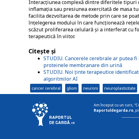
Interacțiunea complexă dintre diferitele tipuri
inflamația sau presiunea exercitată de masa tu
facilita dezvoltarea de metode prin care se poa
înțelegerea modului în care funcționează rețel
scăzut proliferarea celulară și a interferat cu 
terapeutică în viitor.
Citește și
STUDIU. Cancerele cerebrale ar putea fi 
proteinele membranare din urină
STUDIU. Noi ținte terapeutice identificat
algoritmilor AI
cancer cerebral
gliom
neuroni
neuroplasticitate
Am început cu un curs, “C
Raportuldegarda.ro
, p