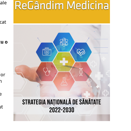
rale
cat
cu o
lor
n
e
ut