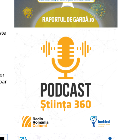
a
ste
or
par