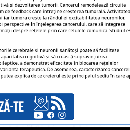
itivă și dezvoltarea tumorii. Cancerul remodelează circuite
m de feedback care întreține creșterea tumorală. Activitate
iar tumora crește la rândul ei excitabilitatea neuronilor.
i perspective în înțelegerea cancerului, care să integreze
mații despre rețelele prin care celulele comunică. Studiul e
orile cerebrale și neuronii sănătoși poate să faciliteze
capacitatea cognitivă și să crească supraviețuirea.
pileptice, a demonstrat eficacitate în blocarea rețelelor
 variantă terapeutică. De asemenea, caracterizarea cancerel
 putea explica de ce creierul este principalul sediu în care a