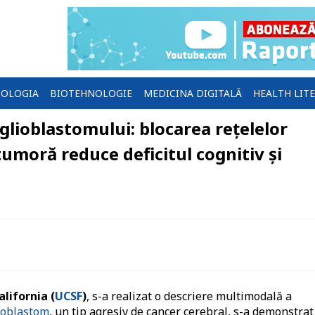
OLOGIA
BIOTEHNOLOGIE
MEDICINA DIGITALĂ
HEALTH LIT
glioblastomului: blocarea rețelelor
tumoră reduce deficitul cognitiv și
lifornia (
UCSF
)
, s-a realizat o descriere multimodală a
ioblastom
, un tip agresiv de cancer cerebral, s-a demonstrat