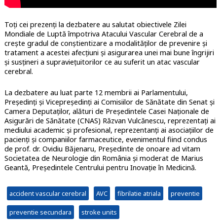
Toți cei prezenți la dezbatere au salutat obiectivele Zilei
Mondiale de Luptă împotriva Atacului Vascular Cerebral de a
creşte gradul de conştientizare a modalităţilor de prevenire şi
tratament a acestei afecţiuni şi asigurarea unei mai bune îngrijiri
şi susţineri a supravieţuitorilor ce au suferit un atac vascular
cerebral.
La dezbatere au luat parte 12 membrii ai Parlamentului,
Președinți și Vicepreședinți ai Comisiilor de Sănătate din Senat și
Camera Deputaților, alături de Președintele Casei Naționale de
Asigurări de Sănătate (CNAS) Răzvan Vulcănescu, reprezentați ai
mediului academic și profesional, reprezentanți ai asociațiilor de
pacienți și companiilor farmaceutice, evenimentul fiind condus
de prof. dr. Ovidiu Băjenaru, Președinte de onoare ad vitam
Societatea de Neurologie din România și moderat de Marius
Geantă, Președintele Centrului pentru Inovație în Medicină.
accident vascular cerebral
AVC
fibrilatie atriala
preventie
preventie secundara
stroke units