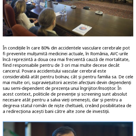
În condițiile în care 80% din accidentele vasculare cerebrale pot
fi prevenite mulțumită medicinei actuale, în România, AVC-urile
încă reprezintă a doua cea mai frecventă cauză de mortalitate,
fiind responsabile pentru de 3 ori mai multe decese decât
cancerul. Povara accidentului vascular cerebral este
considerabilă atât pentru bolnav, cât și pentru familia sa. De cele
mai multe ori, supraviețuitorii acestei afecțiuni devin dependenți
sau semi-dependent de prezența unui îngrijitor/însoțitor. În
acest context, politicile de prevenție și screening sunt absolut
necesare atât pentru a salva vieți omenești, dar și pentru a
degreva statul român de niște cheltuieli, creând posibilitatea de
a redirecționa acești bani către alte zone de investiții.