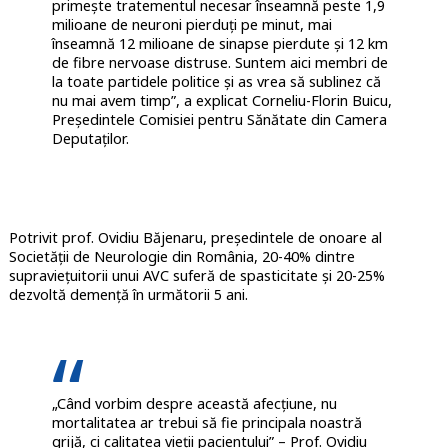
primește tratementul necesar înseamnă peste 1,9
milioane de neuroni pierduți pe minut, mai
înseamnă 12 milioane de sinapse pierdute și 12 km
de fibre nervoase distruse. Suntem aici membri de
la toate partidele politice și as vrea să sublinez că
nu mai avem timp”, a explicat Corneliu-Florin Buicu,
Președintele Comisiei pentru Sănătate din Camera
Deputaților.
Potrivit prof. Ovidiu Băjenaru, președintele de onoare al
Societății de Neurologie din România, 20-40% dintre
supraviețuitorii unui AVC suferă de spasticitate și 20-25%
dezvoltă demență în următorii 5 ani.
„Când vorbim despre această afecțiune, nu
mortalitatea ar trebui să fie principala noastră
grijă, ci calitatea vieții pacientului” – Prof. Ovidiu