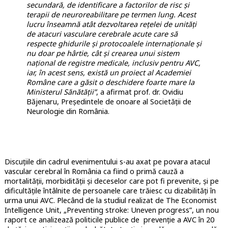
secundară, de identificare a factorilor de risc și
terapii de neuroreabilitare pe termen lung. Acest
lucru înseamnă atât dezvoltarea rețelei de unități
de atacuri vasculare cerebrale acute care să
respecte ghidurile și protocoalele internaționale și
nu doar pe hârtie, cât și crearea unui sistem
național de registre medicale, inclusiv pentru AVC,
iar, în acest sens, există un proiect al Academiei
Române care a găsit o deschidere foarte mare la
Ministerul Sănătății”
, a afirmat prof. dr. Ovidiu
Băjenaru, Președintele de onoare al Societății de
Neurologie din România.
Discuțiile din cadrul evenimentului s-au axat pe povara atacul
vascular cerebral în România ca fiind o primă cauză a
mortalității, morbidității și deceselor care pot fi prevenite, și pe
dificultățile întâlnite de persoanele care trăiesc cu dizabilități în
urma unui AVC. Plecând de la studiul realizat de The Economist
Intelligence Unit, „Preventing stroke: Uneven progress”, un nou
raport ce analizează politicile publice de prevenție a AVC în 20