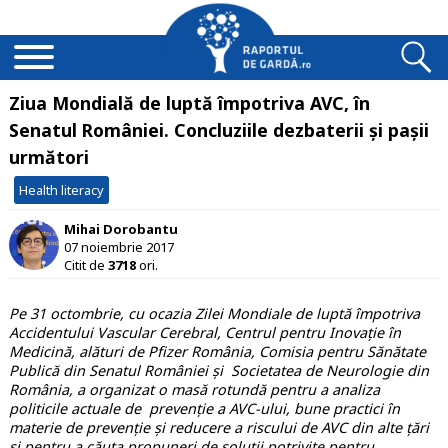
Ziua Mondială de luptă împotriva AVC, în
Senatul României. Concluziile dezbaterii și pașii
următori
Health literacy
Mihai Dorobantu
07 noiembrie 2017
Citit de
3718
ori.
Pe 31 octombrie, cu ocazia Zilei Mondiale de luptă împotriva
Accidentului Vascular Cerebral, Centrul pentru Inovație în
Medicină, alături de Pfizer România, Comisia pentru Sănătate
Publică din Senatul României și Societatea de Neurologie din
România, a organizat o masă rotundă pentru a analiza
politicile actuale de prevenție a AVC-ului, bune practici în
materie de prevenție și reducere a riscului de AVC din alte țări
și pentru a căuta propuneri de soluții potrivite pentru