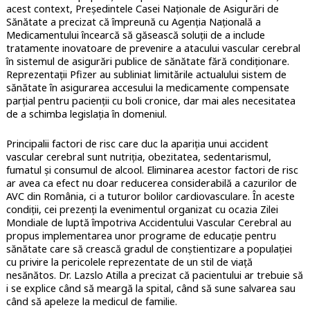
acest context, Președintele Casei Naționale de Asigurări de
Sănătate a precizat că împreună cu Agenția Națională a
Medicamentului încearcă să găsească soluții de a include
tratamente inovatoare de prevenire a atacului vascular cerebral
în sistemul de asigurări publice de sănătate fără condiționare.
Reprezentații Pfizer au subliniat limitările actualului sistem de
sănătate în asigurarea accesului la medicamente compensate
parțial pentru pacienții cu boli cronice, dar mai ales necesitatea
de a schimba legislația în domeniul.
Principalii factori de risc care duc la apariția unui accident
vascular cerebral sunt nutriția, obezitatea, sedentarismul,
fumatul și consumul de alcool. Eliminarea acestor factori de risc
ar avea ca efect nu doar reducerea considerabilă a cazurilor de
AVC din România, ci a tuturor bolilor cardiovasculare. În aceste
condiții, cei prezenți la evenimentul organizat cu ocazia Zilei
Mondiale de luptă împotriva Accidentului Vascular Cerebral au
propus implementarea unor programe de educație pentru
sănătate care să crească gradul de conștientizare a populației
cu privire la pericolele reprezentate de un stil de viață
nesănătos. Dr. Lazslo Atilla a precizat că pacientului ar trebuie să
i se explice când să meargă la spital, când să sune salvarea sau
când să apeleze la medicul de familie.