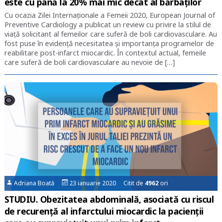
este cu până la 20% mai mic decât al bărbaților
Cu ocazia Zilei Internaționale a Femeii 2020, European Journal of
Preventive Cardiology a publicat un review cu privire la stilul de
viață solicitant al femeilor care suferă de boli cardiovasculare. Au
fost puse în evidență necesitatea și importanța programelor de
reabilitare post-infarct miocardic. În contextul actual, femeile
care suferă de boli cardiovasculare au nevoie de […]
Adriana Boată
23 ianuarie 2020 Citit de
4962
ori
STUDIU. Obezitatea abdominală, asociată cu riscul
de recurență al infarctului miocardic la pacienții