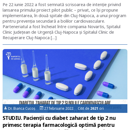
Pe 22 iunie 2022 a fost semnată scrisoarea de intenție privind
lansarea primului proiect pilot public – privat, ce își propune
implementarea, în două spitale din Cluj-Napoca, a unui program
pentru prevenția secundară a bolilor cardiovasculare.
Parteneriatul a fost încheiat între compania Novartis, Spitalul
Clinic Județean de Urgență Cluj-Napoca și Spitalul Clinic de
Recuperare Cluj-Napoca […]
Dr. Bianca Cucoș
27 februarie 2022 Citit de
2621
ori
STUDIU. Pacienții cu diabet zaharat de tip 2 nu
primesc terapia farmacologică optimă pentru