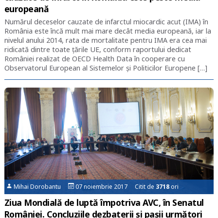
europeană
Numărul deceselor cauzate de infarctul miocardic acut (IMA) în
România este încă mult mai mare decât media europeană, iar la
nivelul anului 2014, rata de mortalitate pentru IMA era cea mai
ridicată dintre toate țările UE, conform raportului dedicat
României realizat de OECD Health Data în cooperare cu
Observatorul European al Sistemelor și Politicilor Europene […]
Mihai Dorobantu
07 noiembrie 2017 Citit de
3718
ori
Ziua Mondială de luptă împotriva AVC, în Senatul
României. Concluziile dezbaterii și pașii următori