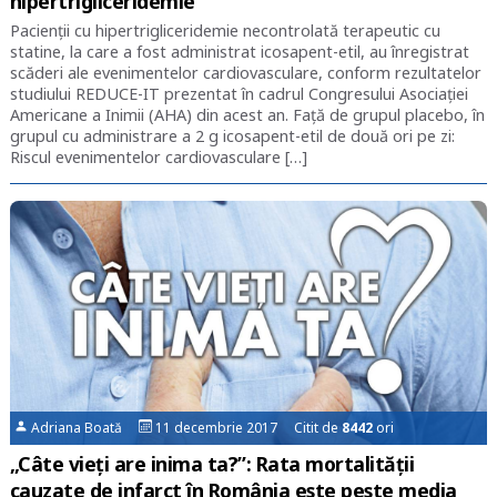
hipertrigliceridemie
Pacienții cu hipertrigliceridemie necontrolată terapeutic cu
statine, la care a fost administrat icosapent-etil, au înregistrat
scăderi ale evenimentelor cardiovasculare, conform rezultatelor
studiului REDUCE-IT prezentat în cadrul Congresului Asociației
Americane a Inimii (AHA) din acest an. Față de grupul placebo, în
grupul cu administrare a 2 g icosapent-etil de două ori pe zi:
Riscul evenimentelor cardiovasculare […]
Adriana Boată
11 decembrie 2017 Citit de
8442
ori
„Câte vieți are inima ta?”: Rata mortalității
cauzate de infarct în România este peste media