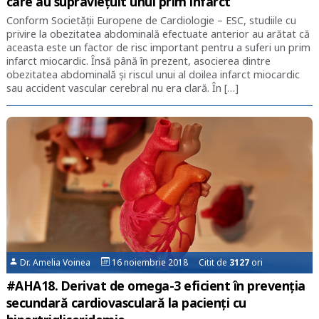
care au supraviețuit unui prim infarct
Conform Societății Europene de Cardiologie – ESC, studiile cu
privire la obezitatea abdominală efectuate anterior au arătat că
aceasta este un factor de risc important pentru a suferi un prim
infarct miocardic. Însă până în prezent, asocierea dintre
obezitatea abdominală și riscul unui al doilea infarct miocardic
sau accident vascular cerebral nu era clară. În […]
Dr. Amelia Voinea
16 noiembrie 2018 Citit de
3127
ori
#AHA18. Derivat de omega-3 eficient în prevenția
secundară cardiovasculară la pacienți cu