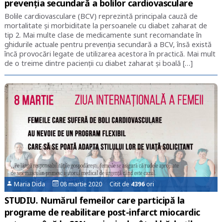
prevenția secundară a bolilor cardiovasculare
Bolile cardiovasculare (BCV) reprezintă principala cauză de
mortalitate și morbiditate la persoanele cu diabet zaharat de
tip 2. Mai multe clase de medicamente sunt recomandate în
ghidurile actuale pentru prevenția secundară a BCV, însă există
încă provocări legate de utilizarea acestora în practică. Mai mult
de o treime dintre pacienții cu diabet zaharat și boală […]
Maria Dida
08 martie 2020 Citit de
4396
ori
STUDIU. Numărul femeilor care participă la
programe de reabilitare post-infarct miocardic