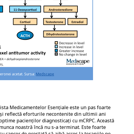
eronei acetat. Sursa:
Medscape
Lista Medicamentelor Esențiale este un pas foarte
 reflectă eforturile necontenite din ultimii ani
optime pacienților diagnosticaţi cu mCRPC. Această
munca noastră încă nu s-a terminat. Este foarte
cu cancer de prostată să aibă acces la terapiile pe