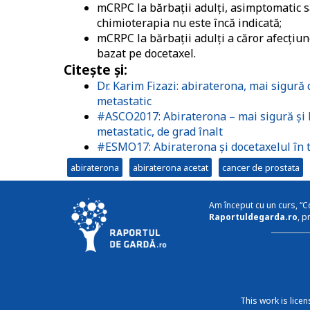
mCRPC la bărbații adulți, asimptomatic s
chimioterapia nu este încă indicată;
mCRPC la bărbații adulți a căror afecțiu
bazat pe docetaxel.
Citește și:
Dr. Karim Fizazi: abiraterona, mai sigură
metastatic
#ASCO2017: Abiraterona – mai sigură și la
metastatic, de grad înalt
#ESMO17: Abiraterona și docetaxelul în 
abiraterona
abiraterona acetat
cancer de prostata
Am început cu un curs, “C
Raportuldegarda.ro
, p
This work is lice