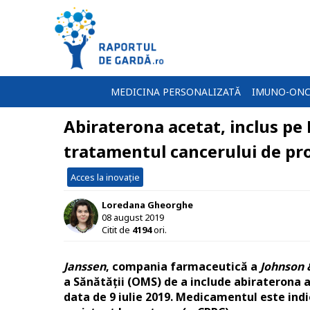
MEDICINA PERSONALIZATĂ
IMUNO-ONC
Abiraterona acetat, inclus pe
tratamentul cancerului de pro
Acces la inovație
Loredana Gheorghe
08 august 2019
Citit de
4194
ori.
Janssen
, compania farmaceutică a
Johnson 
a Sănătății (OMS) de a include abiraterona 
data de 9 iulie 2019. Medicamentul este ind