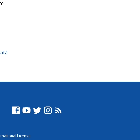
re
tată
rnational License
.