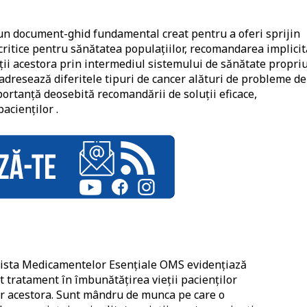
un document-ghid fundamental creat pentru a oferi sprijin
 critice pentru sănătatea populaţiilor, recomandarea implicit
tăţii acestora prin intermediul sistemului de sănătate propri
adresează diferitele tipuri de cancer alături de probleme de
ortanță deosebită recomandării de soluții eficace,
pacienților .
 Lista Medicamentelor Esențiale OMS evidenţiază
est tratament în îmbunătățirea vieții pacienților
lor acestora. Sunt mândru de munca pe care o