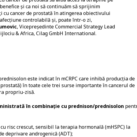
 benefice și ca noi să continuăm să sprijinim
i cu cancer de prostată în atingerea obiectivului
fecțiune controlabilă și, poate într-o zi,
aumovic
, Vicepreşedinte Commercial Strategy Lead
jlociu & Africa, Cilag GmbH International.
prednisolon este indicat în mCRPC care inhibă producția de
prostată) în toate cele trei surse importante în cancerul de
ra propriu-zisă.
ministrată în combinație cu prednison/prednisolon
pent
 cu risc crescut, sensibil la terapia hormonală (mHSPC) la
 de deprivare androgenică (ADT);