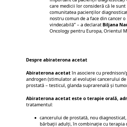
care medicii lor consideră că le sunt
comunitatea pacienților diagnosticaţ
nostru comun de a face din cancer o a
vindecabilă” – a declarat
Biljana N
Oncology pentru Europa, Orientul Mi
Despre abiraterona acetat
Abiraterona acetat
în asociere cu prednison/
androgen (stimulator al evoluţiei cancerului de 
prostată – testicul, glanda suprarenală și tumo
Abiraterona acetat este o terapie orală, ad
tratamentul:
cancerului de prostată, nou diagnosticat,
bărbații adulți, în combinație cu terapia