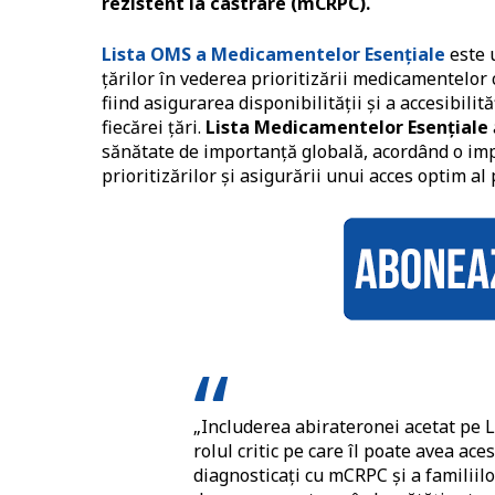
rezistent la castrare (mCRPC).
Lista OMS a Medicamentelor Esențiale
este 
ţărilor în vederea prioritizării medicamentelor
fiind asigurarea disponibilităţii şi a accesibili
fiecărei țări.
Lista Medicamentelor Esențiale
sănătate de importanță globală, acordând o imp
prioritizărilor și asigurării unui acces optim al 
„Includerea abirateronei acetat pe
rolul critic pe care îl poate avea ac
diagnosticaţi cu mCRPC și a familii