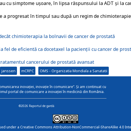
au cu simptome ușoare, în lipsa răspunsului la ADT și la ca
ne a progresat în timpul sau după un regim de chimioterapie
 decât chimioterapia la bolnavii de cancer de prostată
 fel de eficientă ca docetaxel la pacienții cu cancer de pros
tratamentul cancerului de prostată avansat
janssen
mCRPC
OMS - Organizatia Mondiala a Sanatatii
omunicarea inovației, inovație în comunicare”. Și am continuat cu
rimul portal de comunicare a inovației în medicină din România.
©2026 Raportul de gardă
nsed under a
Creative Commons Attribution-NonCommercial-ShareAlike 4.0 Inte