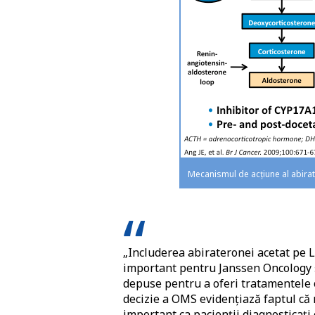
Mecanismul de acțiune al abirat
„Includerea abirateronei acetat pe 
important pentru Janssen Oncology și
depuse pentru a oferi tratamentele 
decizie a OMS evidenţiază faptul că 
important ca pacienții diagnosticaţi 