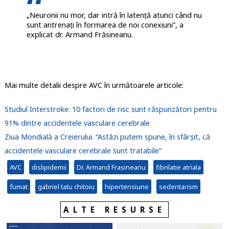
„Neuronii nu mor, dar intră în latență atunci când nu
sunt antrenați în formarea de noi conexiuni”, a
explicat dr. Armand Frăsineanu.
Mai multe detalii despre AVC în următoarele articole:
Studiul Interstroke: 10 factori de risc sunt răspunzători pentru
91% dintre accidentele vasculare cerebrale
Ziua Mondială a Creierului. “Astăzi putem spune, în sfârșit, că
accidentele vasculare cerebrale sunt tratabile”
AVC
dislipidemii
Dr. Armand Frasineanu
fibrilatie atriala
fumat
gabriel tatu chitoiu
hipertensiune
sedentarism
ALTE RESURSE