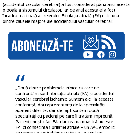
(accidentul vascular cerebral) a fost considerat până anul acesta
o boală a sistemului circulator, iar de anul acesta el a fost
încadrat ca boală a creierului. Fibrilația atrială (FA) este una
dintre cauzele majore ale accidentului vascular cerebral:
„Două dintre problemele zilnice cu care ne
confruntăm sunt fibrilația atrială (FA) și accidentul
vascular cerebral ischemic. Suntem aici, la această
conferință, doi reprezentanți de la specialități
aparent diferite, dar de fapt suntem două
specialități cu pacienți pe care îi tratăm împreună.
Pacienții noștri fac FA, dar teama noastră nu este
FA, ci consecința fibrilației atriale – un AVC embolic,
ca urmare a emboliilor cerebrale”, a explicat