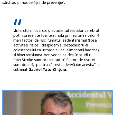
sănătos și modalitățile de prevenție”.
„Infarctul miocardic și accidentul vascular cerebral
pot fi prevenite foarte simplu prin evitarea celor 4
mari factori de risc: fumatul, sedentarismul (lipsa
activității fizice), dislipidemia (dezechilibru al
colesterolului ca urmare a unei alimentații haotice)
și hipertensiunea. Veți vedea că deși în studiul
InterStroke sunt prezentați 10 factori de risc, ei
sunt doar 4, pentru că restul derivă din aceștia”, a
subliniat
Gabriel Tatu-Chițoiu
.