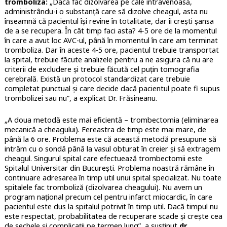
tromboliza:
„Dacă fac dizolvarea pe cale intravenoasă,
administrându-i o substanță care să dizolve cheagul, asta nu
înseamnă că pacientul își revine în totalitate, dar îi crești șansa
de a se recupera. În cât timp faci asta? 4-5 ore de la momentul
în care a avut loc AVC-ul, până în momentul în care am terminat
tromboliza. Dar în aceste 4-5 ore, pacientul trebuie transportat
la spital, trebuie făcute analizele pentru a ne asigura că nu are
criterii de excludere și trebuie făcută cel puțin tomografia
cerebrală. Există un protocol standardizat care trebuie
completat punctual și care decide dacă pacientul poate fi supus
trombolizei sau nu”, a explicat Dr. Frăsineanu.
„A doua metodă este mai eficientă – trombectomia (eliminarea
mecanică a cheagului). Fereastra de timp este mai mare, de
până la 6 ore. Problema este că această metodă presupune să
intrăm cu o sondă până la vasul obturat în creier și să extragem
cheagul. Singurul spital care efectuează trombectomii este
Spitalul Universitar din București. Problema noastră rămâne în
continuare adresarea în timp util unui spital specializat. Nu toate
spitalele fac tromboliză (dizolvarea cheagului). Nu avem un
program național precum cel pentru infarct miocardic, în care
pacientul este dus la spitalul potrivit în timp util. Dacă timpul nu
este respectat, probabilitatea de recuperare scade și crește cea
de sechele și complicații pe termen lung”, a susținut
dr.