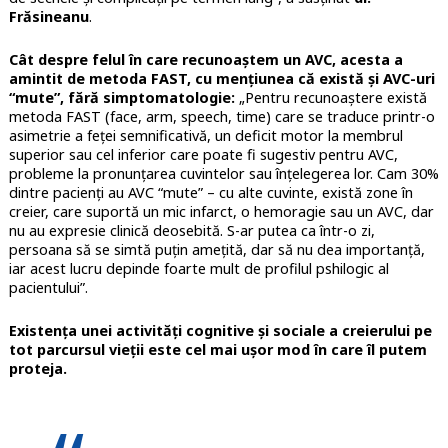
Frăsineanu
.
Cât despre felul în care recunoaștem un AVC, acesta a
amintit de metoda FAST, cu mențiunea că există și AVC-uri
“mute”, fără simptomatologie:
„Pentru recunoaștere există
metoda FAST (face, arm, speech, time) care se traduce printr-o
asimetrie a feței semnificativă, un deficit motor la membrul
superior sau cel inferior care poate fi sugestiv pentru AVC,
probleme la pronunțarea cuvintelor sau înțelegerea lor. Cam 30%
dintre pacienți au AVC “mute” – cu alte cuvinte, există zone în
creier, care suportă un mic infarct, o hemoragie sau un AVC, dar
nu au expresie clinică deosebită. S-ar putea ca într-o zi,
persoana să se simtă puțin amețită, dar să nu dea importanță,
iar acest lucru depinde foarte mult de profilul pshilogic al
pacientului”.
Existența unei a
ctivități cognitive și sociale a creierului pe
tot parcursul vieții este cel mai ușor mod în care îl putem
proteja.