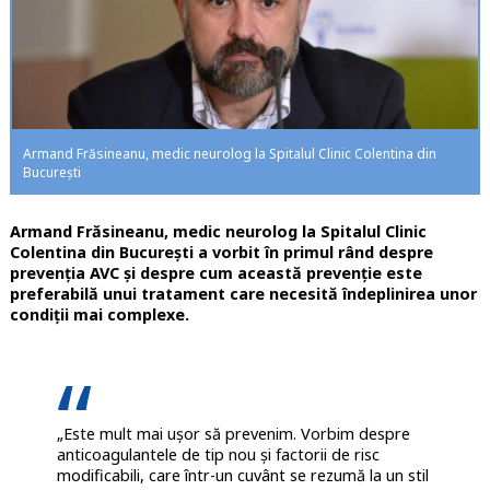
Armand Frăsineanu, medic neurolog la Spitalul Clinic Colentina din
București
Armand Frăsineanu, medic neurolog la Spitalul Clinic
Colentina din București a vorbit în primul rând despre
prevenția AVC și despre cum această prevenție este
preferabilă unui tratament care necesită îndeplinirea unor
condiții mai complexe.
„Este mult mai ușor să prevenim. Vorbim despre
anticoagulantele de tip nou și factorii de risc
modificabili, care într-un cuvânt se rezumă la un stil