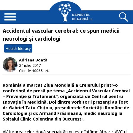
Accidentul vascular cerebral: ce spun medicii
neurologi și cardiologi
Health literacy
Adriana Boată
24 iulie 2017
Citit de
10065
ori.
România a marcat Ziua Mondială a Creierului printr-o
conferință de presă pe tema „Accidentul Vascular Cerebral
– Prevenție și Tratament”, organizată de Centrul pentru
Inovație în Medicină. Doi dintre vorbitorii prezenți au fost
dr. Gabriel Tatu-Chițoiu, președintele Societății Române de
Cardiologie și dr. Armand Frăsineanu, medic neurolog la
Spitalul Clinic Colentina din București.
Alăturarea celor două specialități nu este întâmplătoare. AVC-ul