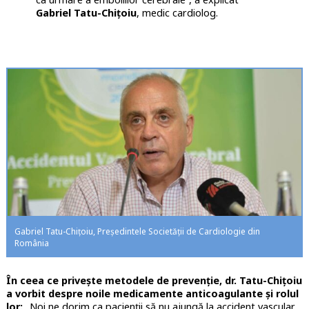
Gabriel Tatu-Chițoiu
, medic cardiolog.
Gabriel Tatu-Chițoiu, Președintele Societății de Cardiologie din
România
În ceea ce privește metodele de prevenție, dr. Tatu-Chițoiu
a vorbit despre noile medicamente anticoagulante și rolul
lor:
„Noi ne dorim ca pacienții să nu ajungă la accident vascular