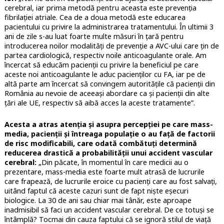
cerebral, iar prima metodă pentru aceasta este prevenția
fibrilației atriale. Cea de a doua metodă este educarea
pacientului cu privire la administrarea tratamentului. În ultimii 3
ani de zile s-au luat foarte multe măsuri în țară pentru
introducerea noilor modalități de prevenție a AVC-ului care țin de
partea cardiologică, respectiv noile anticoagulante orale. Am
încercat să educăm pacienții cu privire la beneficiul pe care
aceste noi anticoagulante le aduc pacienților cu FA, iar pe de
altă parte am încercat să convingem autoritățile că pacienții din
România au nevoie de aceeași abordare ca și pacienții din alte
țări ale UE, respectiv să aibă acces la aceste tratamente”.
Acesta a atras atenția și asupra percepției pe care mass-
media, pacienții și întreaga populație o au față de factorii
de risc modificabili, care odată combătuți determină
reducerea drastică a probabilității unui accident vascular
cerebral:
„Din păcate, în momentul în care medicii au o
prezentare, mass-media este foarte mult atrasă de lucrurile
care frapează, de lucrurile eroice cu pacienți care au fost salvați,
uitând faptul că aceste cazuri sunt de fapt niște eșecuri
biologice. La 30 de ani sau chiar mai tânăr, este aproape
inadmisibil să faci un accident vascular cerebral. De ce totuși se
întâmplă? Tocmai din cauza faptului că se ignoră stilul de viață