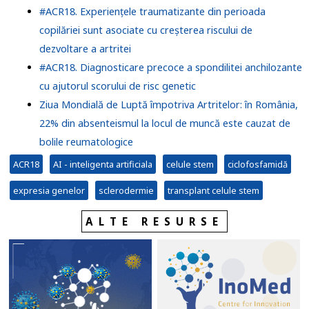
#ACR18. Experiențele traumatizante din perioada
copilăriei sunt asociate cu creșterea riscului de
dezvoltare a artritei
#ACR18. Diagnosticare precoce a spondilitei anchilozante
cu ajutorul scorului de risc genetic
Ziua Mondială de Luptă împotriva Artritelor: în România,
22% din absenteismul la locul de muncă este cauzat de
bolile reumatologice
ACR18
AI - inteligenta artificiala
celule stem
ciclofosfamidă
expresia genelor
sclerodermie
transplant celule stem
ALTE RESURSE