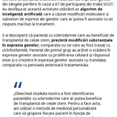
din sângele periferic în cazul a 67 de participanți din trialul SCOT.
Au desfășurat această activitate utilizând un
algoritm de
inteligență artificială
care a căutat modificări moleculare și
subseturi de expresii ale genelor care ar putea fi asociate cu un
răspuns mai bun la tratament.
S-a descoperit că pacienții cu sclerodermie care au beneficiat de
transplantul de celule stem,
prezintă modificări substanțiale
în expresia genelor
, comparativ cu cei care au fost tratați cu
ciclofosfamidă. Pacienții din primul grup au arătat o scădere în
expresia genelor asociate cu proliferarea celulară și răspunsul
imun și o creștere în expresia genelor asociate cu translația,
comparativ cu perioada anterioară tratamentului.
„Obiectivul studiului nostru a fost identificarea
pacienților cu sclerodermie care ar putea beneficia
de transplantul de celule stem. Pentru a face asta,
am utilizat o metodă de medicină personalizată
care să grupeze fiecare pacient în funcție de