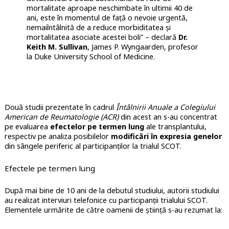
mortalitate aproape neschimbate în ultimii 40 de
ani, este în momentul de față o nevoie urgentă,
nemaiîntâlnită de a reduce morbiditatea și
mortalitatea asociate acestei boli” – declară
Dr.
Keith M. Sullivan
, James P. Wyngaarden, profesor
la Duke University School of Medicine.
Două studii prezentate în cadrul
Întâlnirii Anuale a Colegiului
American de Reumatologie (ACR)
din acest an s-au concentrat
pe evaluarea
efectelor pe termen lung
ale transplantului,
respectiv pe analiza posibilelor
modificări în expresia genelor
din sângele periferic al participanților la trialul SCOT.
Efectele pe termen lung
După mai bine de 10 ani de la debutul studiului, autorii studiului
au realizat interviuri telefonice cu participanții trialului SCOT.
Elementele urmărite de către oamenii de știință s-au rezumat la: