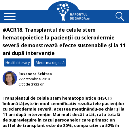
#ACR18. Transplantul de celule stem
hematopoietice la pacienții cu sclerodermie
severă demonstrează efecte sustenabile și la 11
ani după intervenție
Health literacy
Medicina digitală
Ruxandra Schitea
22 octombrie 2018
Citit de
3733
ori.
Transplantul de celule stem hematopoietice (HSCT)
îmbunătățește în mod semnificativ rezultatele pacienților
cu sclerodermie severă, acestea menținându-se chiar și la
11 ani după intervenție. Mai mult decât atât, rata totală
de supraviețuire în cazul persoanelor care primesc un
astfel de transplant este de 80%, comparativ cu 52% în