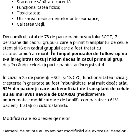
Starea de sănătate curentă;
Funcționalitatea fizică;
Toxicitatea;
Utilizarea medicamentelor anti-reumatice;
Calitatea vieții.
Din numărul total de 75 de participanți ai studiului SCOT, 7
persoane din cadrul grupului care a primit transplantul de celule
stem și 18 din cadrul grupului care a fost tratat cu
ciclofosfamidă au murit.
În timpul perioadei de follow-up nu
s-a înregistrat totuși niciun deces în cazul primului grup
,
deși în rândul celorlalți participanți s-au înregistrat 4.
În cazul a 25 de pacienți HSCT și 18 CYC, funcționalitatea fizică și
creșterea în greutate au fost îmbunătățite. Mai mult decât atât,
92% din pacienții care au beneficiat de transplant de celule
nu au mai avut nevoie de DMARDs
(medicamente
antireumatice modificatoare de boală), comparativ cu 61%,
pacienții tratați cu ciclofosfamidă.
Modificări ale expresiei genelor
Oamenii de știință au examinat modificări ale expresiei genelor