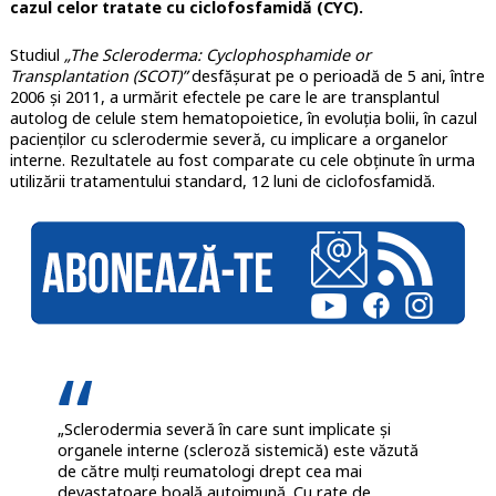
cazul celor tratate cu ciclofosfamidă (CYC).
Studiul
„The Scleroderma: Cyclophosphamide or
Transplantation (SCOT)”
desfășurat pe o perioadă de 5 ani, între
2006 și 2011, a urmărit efectele pe care le are transplantul
autolog de celule stem hematopoietice, în evoluția bolii, în cazul
pacienților cu sclerodermie severă, cu implicare a organelor
interne. Rezultatele au fost comparate cu cele obținute în urma
utilizării tratamentului standard, 12 luni de ciclofosfamidă.
„Sclerodermia severă în care sunt implicate și
organele interne (scleroză sistemică) este văzută
de către mulți reumatologi drept cea mai
devastatoare boală autoimună. Cu rate de