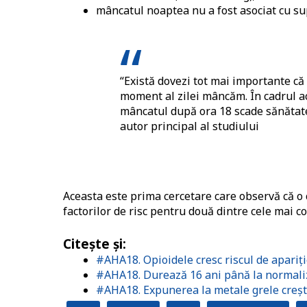
mâncatul noaptea nu a fost asociat cu s
“Există dovezi tot mai importante că 
moment al zilei mâncăm. În cadrul ac
mâncatul după ora 18 scade sănătate
autor principal al studiului
Aceasta este prima cercetare care observă că o 
factorilor de risc pentru două dintre cele mai c
Citește și:
#AHA18. Opioidele cresc riscul de apariție
#AHA18. Durează 16 ani până la normaliza
#AHA18. Expunerea la metale grele crește 