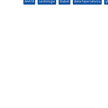
AHA18
cardiologie
Diabet
dieta hipercalorica
g