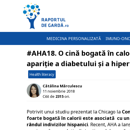
MEDICINA PERSONALIZATĂ
IMUNO-ONC
#AHA18. O cină bogată în calori
apariție a diabetului și a hipe
Health literacy
Cătălina Mărculescu
11 noiembrie 2018
Citit de
2315
ori.
Potrivit unui studiu prezentat la Chicago la
Con
foarte bogată în calorii este asociată cu un r
rândul indivizilor hispanici
. Recent, AHA a lan