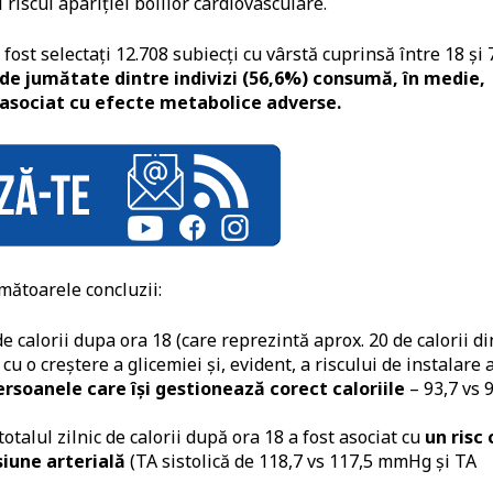
riscul apariției bolilor cardiovasculare.
fost selectați 12.708 subiecți cu vârstă cuprinsă între 18 și 
de jumătate dintre indivizi (56,6%) consumă, în medie,
ru asociat cu efecte metabolice adverse.
mătoarele concluzii:
 calorii dupa ora 18 (care reprezintă aprox. 20 de calorii di
 cu o creștere a glicemiei și, evident, a riscului de instalare 
soanele care își gestionează corect caloriile
– 93,7 vs 
talul zilnic de calorii după ora 18 a fost asociat cu
un risc 
iune arterială
(TA sistolică de 118,7 vs 117,5 mmHg și TA