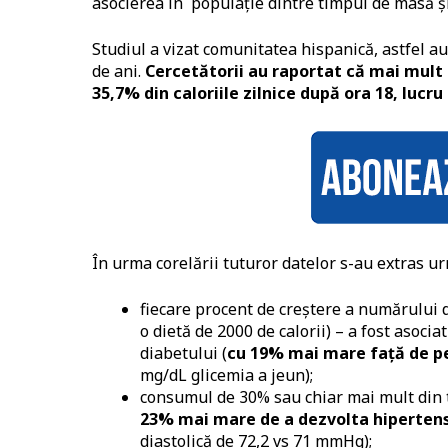
asocierea în populație dintre timpul de masă și 
Studiul a vizat comunitatea hispanică, astfel au 
de ani.
Cercetătorii au raportat că mai mult 
35,7% din caloriile zilnice după ora 18, luc
În urma corelării tuturor datelor s-au extras ur
fiecare procent de creștere a numărului de
o dietă de 2000 de calorii) – a fost asociat
diabetului (
cu 19% mai mare față de per
mg/dL glicemia a jeun);
consumul de 30% sau chiar mai mult din to
23% mai mare de a dezvolta hipertens
diastolică de 72,2 vs 71 mmHg);