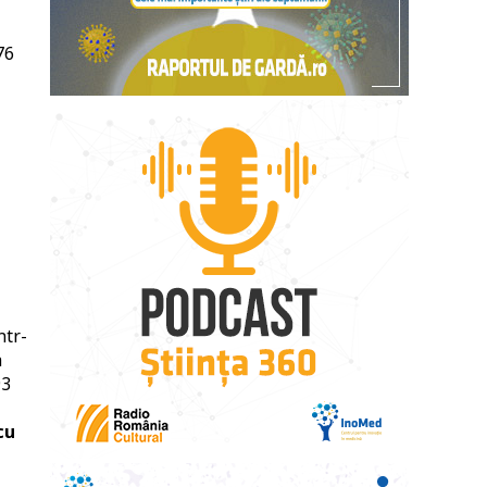
76
ntr-
a
93
cu