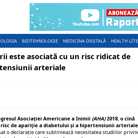
OLOGIA
BIOTEHNOLOGIE
MEDICINA DIGITALĂ
HEALTH LIT
i este asociată cu un risc ridicat de
rtensiunii arteriale
gresul Asociației Americane a Inimii
(AHA)
2018
,
o cină
isc de apariție a diabetului și a hipertensiunii arteriale
sat o declarație care subliniează necesitatea studiilor privin