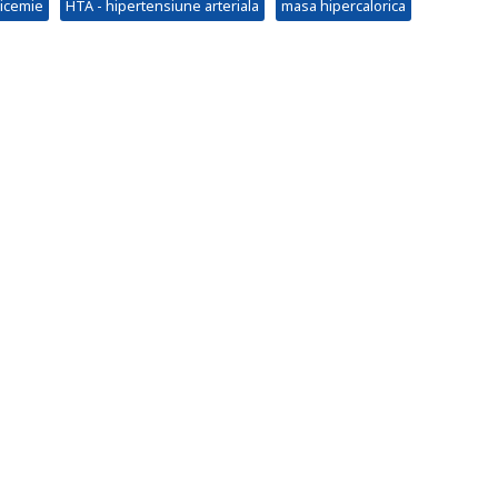
licemie
HTA - hipertensiune arteriala
masa hipercalorica