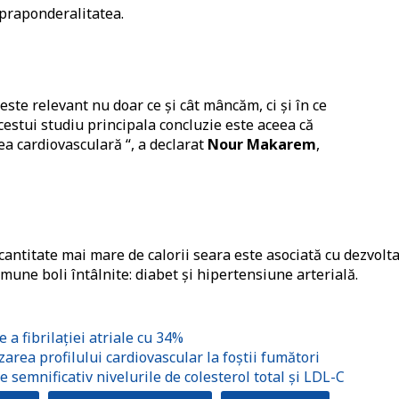
upraponderalitatea.
este relevant nu doar ce și cât mâncăm, ci și în ce
estui studiu principala concluzie este aceea că
a cardiovasculară “, a declarat
Nour Makarem
,
cantitate mai mare de calorii seara este asociată cu dezvolt
omune boli întâlnite: diabet și hipertensiune arterială.
 a fibrilației atriale cu 34%
rea profilului cardiovascular la foștii fumători
semnificativ nivelurile de colesterol total și LDL-C