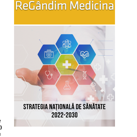
e
)
u