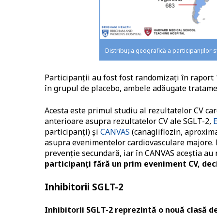
Distribuția geografică a participanților
Participanții au fost fost randomizați în raport 
în grupul de placebo, ambele adăugate tratamen
Acesta este primul studiu al rezultatelor CV car
anterioare asupra rezultatelor CV ale SGLT-2,
E
participanți) și
CANVAS
(canagliflozin, aproxima
asupra evenimentelor cardiovasculare majore. 
prevenție secundară, iar în CANVAS aceștia au
participanți fără un prim eveniment CV, dec
Inhibitorii SGLT-2
Inhibitorii SGLT-2 reprezintă o nouă clasă d