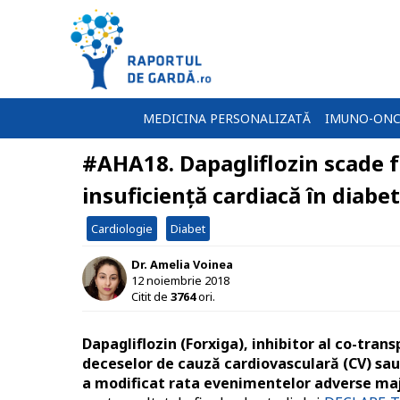
MEDICINA PERSONALIZATĂ
IMUNO-ONC
#AHA18. Dapagliflozin scade fr
insuficiență cardiacă în diabet
Cardiologie
Diabet
Dr. Amelia Voinea
12 noiembrie 2018
Citit de
3764
ori.
Dapagliflozin (Forxiga), inhibitor al co-tran
deceselor de cauză cardiovasculară (CV) sau 
a modificat rata evenimentelor adverse major