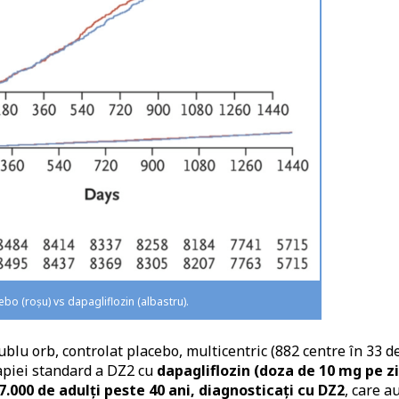
ebo (roșu) vs dapagliflozin (albastru).
lu orb, controlat placebo, multicentric (882 centre în 33 d
rapiei standard a DZ2 cu
dapagliflozin (doza de 10 mg pe zi
.000 de adulți peste 40 ani, diagnosticați cu DZ2
, care a