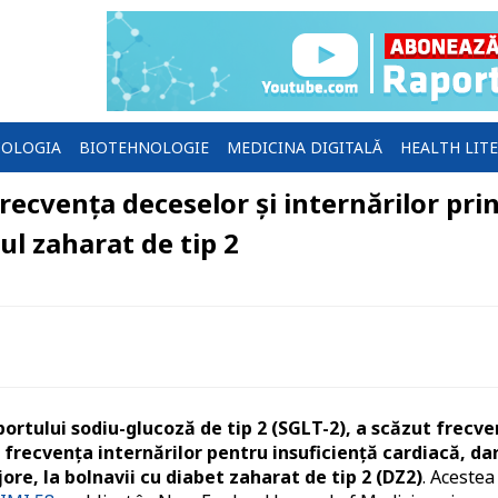
OLOGIA
BIOTEHNOLOGIE
MEDICINA DIGITALĂ
HEALTH LIT
ecvența deceselor și internărilor pri
ul zaharat de tip 2
sportului sodiu-glucoză de tip 2 (SGLT-2), a scăzut frecv
frecvența internărilor pentru insuficiență cardiacă, da
e, la bolnavii cu diabet zaharat de tip 2 (DZ2)
. Acestea