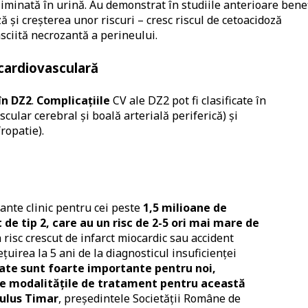
eliminată în urină. Au demonstrat în studiile anterioare benef
ă și creșterea unor riscuri – cresc riscul de cetoacidoză
fasciită necrozantă a perineului.
 cardiovasculară
în DZ2
.
Complicațiile
CV ale DZ2 pot fi clasificate în
scular cerebral și boală arterială periferică) și
ropatie).
vante clinic pentru cei peste
1,5 milioane de
de tip 2, care au un risc de 2-5 ori mai mare de
 risc crescut de infarct miocardic sau accident
uirea la 5 ani de la diagnosticul insuficienței
ate sunt foarte importante pentru noi,
e modalitățile de tratament pentru această
mulus Timar
, președintele Societății Române de