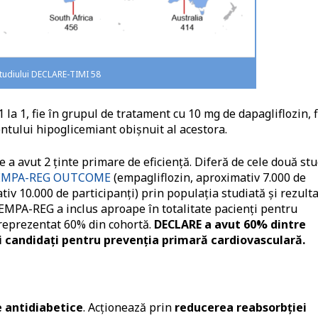
 studiului DECLARE-TIMI 58
1 la 1, fie în grupul de tratament cu 10 mg de dapagliflozin, f
tului hipoglicemiant obișnuit al acestora.
e a avut 2 ținte primare de eficiență. Diferă de cele două stu
MPA-REG OUTCOME
(empagliflozin, aproximativ 7.000 de
tiv 10.000 de participanți) prin populația studiată și rezult
EMPA-REG a inclus aproape în totalitate pacienți pentru
 reprezentat 60% din cohortă.
DECLARE a avut 60% dintre
i candidați pentru prevenția primară cardiovasculară.
e antidiabetice
. Acționează prin
reducerea reabsorbției