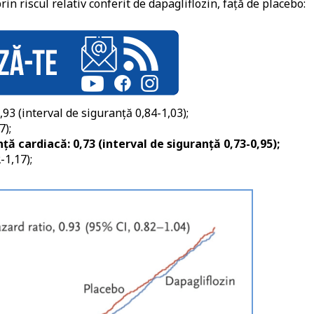
in riscul relativ conferit de dapagliflozin, față de placebo:
3 (interval de siguranță 0,84-1,03);
7);
ță cardiacă: 0,73 (interval de siguranță 0,73-0,95);
-1,17);