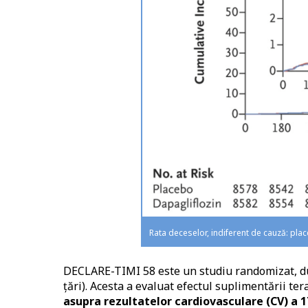
Rata deceselor, indiferent de cauză: plac
DECLARE-TIMI 58 este un studiu randomizat, dub
țări). Acesta a evaluat efectul suplimentării te
asupra rezultatelor cardiovasculare (CV) a 17