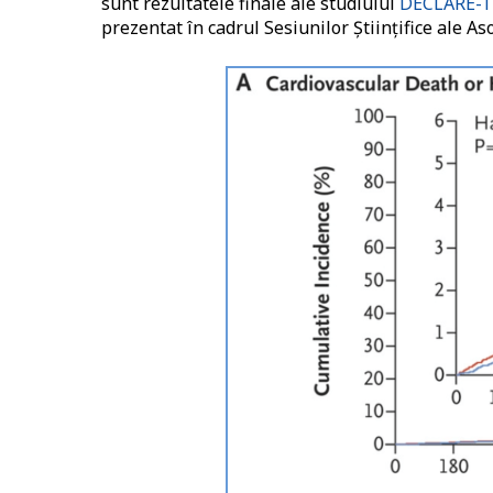
sunt rezultatele finale ale studiului
DECLARE-T
prezentat în cadrul Sesiunilor Științifice ale A