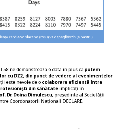
ciență cardiacă: placebo (roșu) vs dapagliflozin (albastru).
I 58 ne demonstrează o dată în plus că
putem
ilor cu DZ2, din punct de vedere al evenimentelor
ții este nevoie de o
colaborare eficientă între
 profesioniști din sănătate
implicați în
of. Dr. Doina Dimulescu
, președinte al Societății
ntre Coordonatorii Naționali DECLARE.