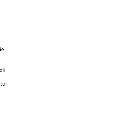
ie
dii
atul