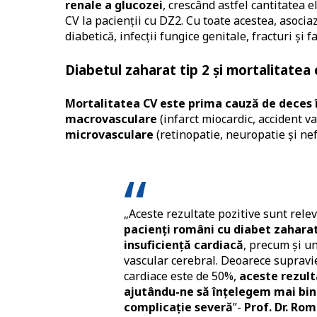
renale a glucozei
, crescând astfel cantitatea 
CV la pacienții cu DZ2. Cu toate acestea, asociaz
diabetică, infecții fungice genitale, fracturi și 
Diabetul zaharat tip 2 și mortalitatea
Mortalitatea CV este prima cauză de deces 
macrovasculare
(infarct miocardic, accident va
microvasculare
(retinopatie, neuropatie și nef
„Aceste rezultate pozitive sunt rele
pacienți români cu diabet zaharat 
insuficiență cardiacă
, precum și un
vascular cerebral. Deoarece supravieț
cardiace este de 50%,
aceste rezult
ajutându-ne să înțelegem mai bin
complicație severă
”-
Prof. Dr. Ro