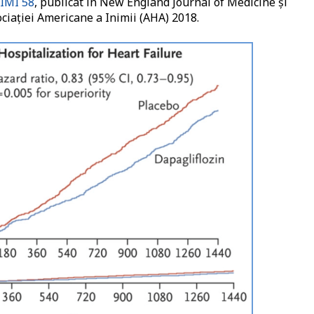
IMI 58
, publicat în New England Journal of Medicine și
sociației Americane a Inimii (AHA) 2018.