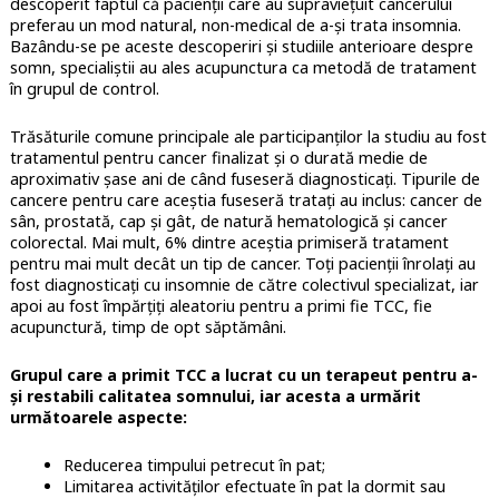
descoperit faptul că pacienții care au supraviețuit cancerului
preferau un mod natural, non-medical de a-și trata insomnia.
Bazându-se pe aceste descoperiri și studiile anterioare despre
somn, specialiștii au ales acupunctura ca metodă de tratament
în grupul de control.
Trăsăturile comune principale ale participanților la studiu au fost
tratamentul pentru cancer finalizat și o durată medie de
aproximativ șase ani de când fuseseră diagnosticați. Tipurile de
cancere pentru care aceștia fuseseră tratați au inclus: cancer de
sân, prostată, cap și gât, de natură hematologică și cancer
colorectal. Mai mult, 6% dintre aceștia primiseră tratament
pentru mai mult decât un tip de cancer. Toți pacienții înrolați au
fost diagnosticați cu insomnie de către colectivul specializat, iar
apoi au fost împărțiți aleatoriu pentru a primi fie TCC, fie
acupunctură, timp de opt săptămâni.
Grupul care a primit TCC a lucrat cu un terapeut pentru a-
și restabili calitatea somnului, iar acesta a urmărit
următoarele aspecte:
Reducerea timpului petrecut în pat;
Limitarea activităților efectuate în pat la dormit sau