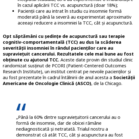
în cazul aplicării TCC vs. acupunctură (doar 18%);
Pacienții care au intrat în studiu cu insomnie formă
moderată până la severă au experimentat aproximativ
aceeași reducere a insomniei la TCC, cât și acupunctură.
Opt săptămâni cu ședințe de acupunctură sau terapie
cognitiv-comportamentală (TCC) au dus la scăderea
severității insomniei în rândul pacienților care au
supraviețuit cancerului. Rezultatele cele mai bune au fost
obținute cu ajutorul TCC.
Aceste date provin din studiul clinic
randomizat susținut de PCORI (Patient-Centered Outcomes
Research Institute), un institut centrat pe nevoile pacienților și
au fost prezentate în cadrul întâlnirii de anul acesta a
Societății
Americane de Oncologie Clinică (ASCO)
, de la Chicago.
„Până la 60% dintre supraviețuitorii cancerului au o
formă de insomnie, dar de obicei rămâne
nediagnosticată și netratată. Trialul nostru a
demonstrat că atât TCC, cât și acupunctura au fost