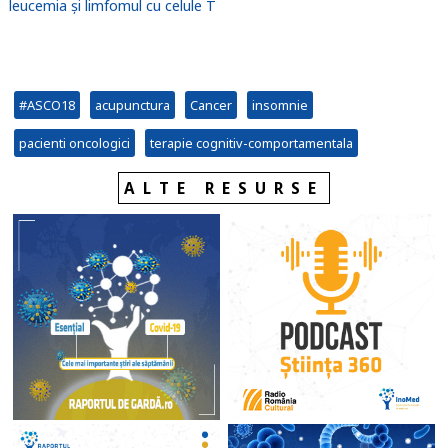
leucemia și limfomul cu celule T
#ASCO18
acupunctura
Cancer
insomnie
pacienti oncologici
terapie cognitiv-comportamentala
ALTE RESURSE