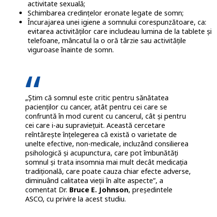
activitate sexuală;
Schimbarea credințelor eronate legate de somn;
Încurajarea unei igiene a somnului corespunzătoare, ca:
evitarea activităților care includeau lumina de la tablete și
telefoane, mâncatul la o oră târzie sau activitățile
viguroase înainte de somn.
„Știm că somnul este critic pentru sănătatea
pacienților cu cancer, atât pentru cei care se
confruntă în mod curent cu cancerul, cât și pentru
cei care i-au supraviețuit. Această cercetare
reîntărește înțelegerea că există o varietate de
unelte efective, non-medicale, incluzând consilierea
psihologică și acupunctura, care pot îmbunătăți
somnul și trata insomnia mai mult decât medicația
tradițională, care poate cauza chiar efecte adverse,
diminuând calitatea vieții în alte aspecte”, a
comentat Dr.
Bruce E. Johnson
, președintele
ASCO, cu privire la acest studiu.