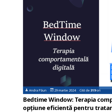
Andra Păun
29 martie 2024 Citit de
319
ori
Bedtime Window: Terapia compo
opțiune eficientă pentru trata