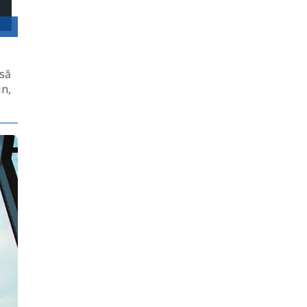
 să
in,