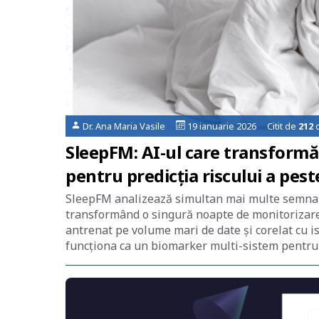
Dr. Ana Maria Vasile
19 ianuarie 2026 Citit de
212
o
SleepFM: AI-ul care transform
pentru predicția riscului a pest
SleepFM analizează simultan mai multe semnale 
transformând o singură noapte de monitorizare î
antrenat pe volume mari de date și corelat cu is
funcționa ca un biomarker multi-sistem pentru