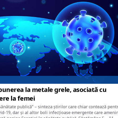
xpunerea la metale grele, asociată cu
tere la femei
sănătate publică” – sinteza știrilor care chiar contează pent
id-19, dar și al altor boli infecțioase emergente care ameni