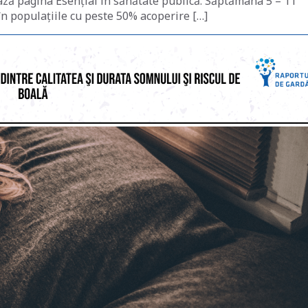
sează pagina Esențial în sănătate publică. Săptămâna 5 – 11
n populațiile cu peste 50% acoperire […]