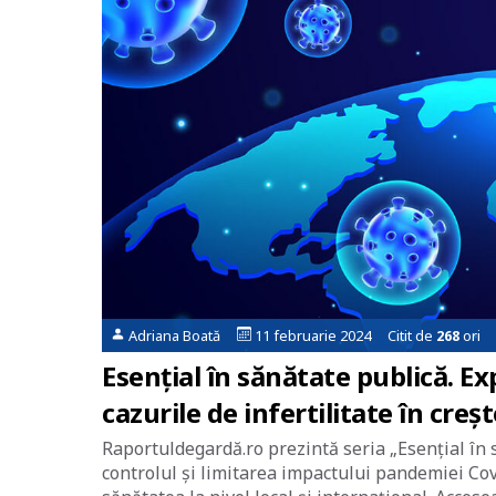
Adriana Boată
11 februarie 2024 Citit de
268
ori
Esențial în sănătate publică. E
cazurile de infertilitate în creș
Raportuldegardă.ro prezintă seria „Esențial în 
controlul și limitarea impactului pandemiei Cov