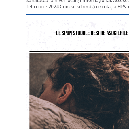
sănătatea la nivel local și internațional. Acce
februarie 2024 Cum se schimbă circulația HPV î