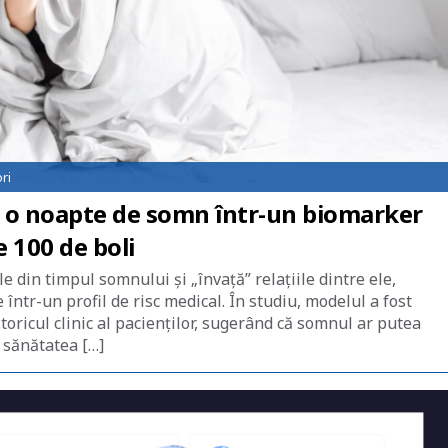
ri
ă o noapte de somn într-un biomarker
e 100 de boli
din timpul somnului și „învață” relațiile dintre ele,
ntr-un profil de risc medical. În studiu, modelul a fost
toricul clinic al pacienților, sugerând că somnul ar putea
 sănătatea […]