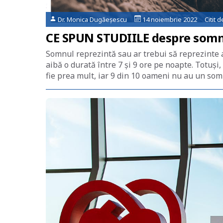
Dr. Monica Dugăeșescu
14 noiembrie 2022 Citit 
CE SPUN STUDIILE despre somn 
Somnul reprezintă sau ar trebui să reprezinte 
aibă o durată între 7 şi 9 ore pe noapte. Totuş
fie prea mult, iar 9 din 10 oameni nu au un som