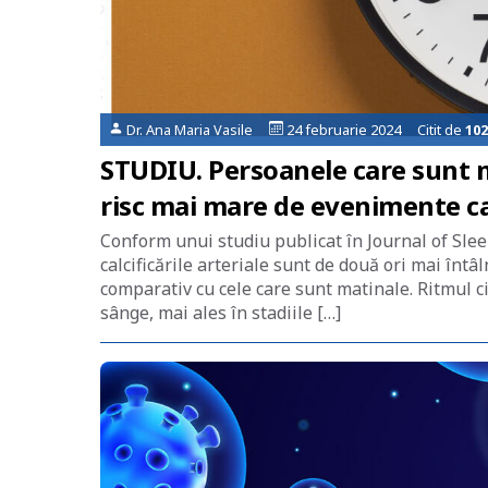
Dr. Ana Maria Vasile
24 februarie 2024 Citit de
102
STUDIU. Persoanele care sunt m
risc mai mare de evenimente car
Conform unui studiu publicat în Journal of Slee
calcificările arteriale sunt de două ori mai înt
comparativ cu cele care sunt matinale. Ritmul ci
sânge, mai ales în stadiile […]