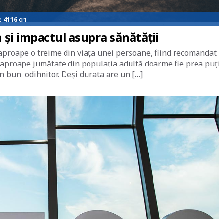
de
4116
ori
și impactul asupra sănătății
aproape o treime din viaţa unei persoane, fiind recomandat
i, aproape jumătate din populaţia adultă doarme fie prea puţ
n bun, odihnitor. Deşi durata are un […]