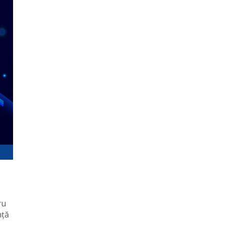
ru
nță