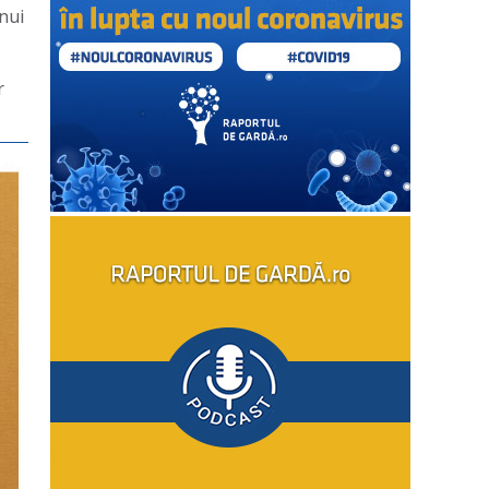
unui
r