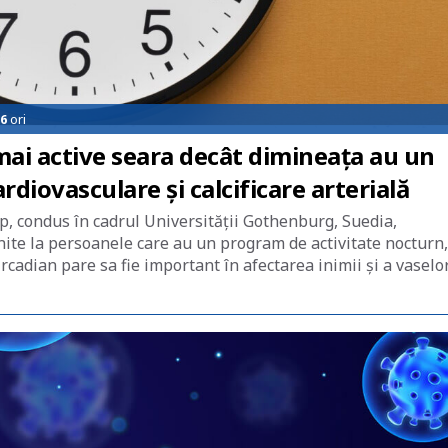
6
ori
ai active seara decât dimineața au un
diovasculare și calcificare arterială
p, condus în cadrul Universității Gothenburg, Suedia,
âlnite la persoanele care au un program de activitate nocturn,
rcadian pare sa fie important în afectarea inimii și a vaselo