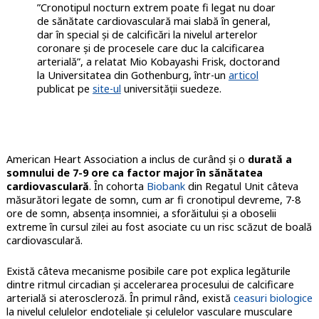
”Cronotipul nocturn extrem poate fi legat nu doar
de sănătate cardiovasculară mai slabă în general,
dar în special și de calcificări la nivelul arterelor
coronare și de procesele care duc la calcificarea
arterială”, a relatat Mio Kobayashi Frisk, doctorand
la Universitatea din Gothenburg, într-un
articol
publicat pe
site-ul
universității suedeze.
American Heart Association a inclus de curând și o
durată a
somnului de 7-9 ore ca factor major în sănătatea
cardiovasculară
. În cohorta
Biobank
din Regatul Unit câteva
măsurători legate de somn, cum ar fi cronotipul devreme, 7-8
ore de somn, absența insomniei, a sforăitului și a oboselii
extreme în cursul zilei au fost asociate cu un risc scăzut de boală
cardiovasculară.
Există câteva mecanisme posibile care pot explica legăturile
dintre ritmul circadian și accelerarea procesului de calcificare
arterială si ateroscleroză. În primul rând, există
ceasuri biologice
la nivelul celulelor endoteliale și celulelor vasculare musculare