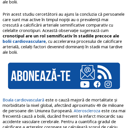
ale bolii.
Prin acest studiu cercetătorii au ajuns la concluzia că persoanele
care sunt mai active în timpul nopții au o prevalență mai
crescută a calcificării arteriale semnificative comparativ cu
celelalte cronotipuri. Această observație sugerează cum
cronotipul are un rol semnificativ în stadiile precoce ale
bolii cardiovasculare
, cu accelerarea procesului de calcificare
arterială, ceilalți factori devenind dominanți în stadii mai tardive
ale bolii.
Boala cardiovasculară
este o cauză majoră de mortalitate și
morbiditate la nivel global, afectând aproximativ 49 de milioane
de persoane din Uniunea Europeană.
Ateroscleroza
este cea mai
frecventă cauză a bolii, ducând frecvent la infarct miocardic sau
accidente vasculare cerebrale. Pentru a cuantifica gradul de
calcificare a arterelor coronare se calculează scorul de calciu