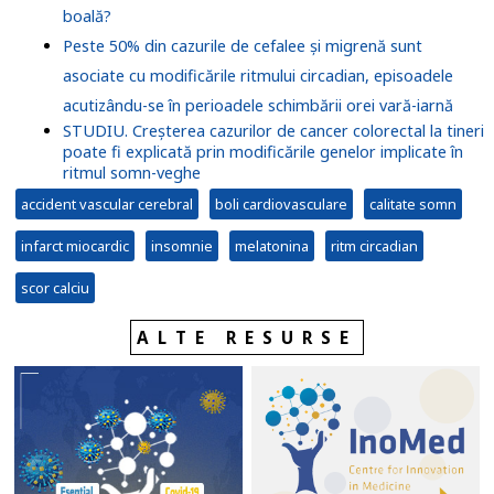
boală?
Peste 50% din cazurile de cefalee și migrenă sunt
asociate cu modificările ritmului circadian, episoadele
acutizându-se în perioadele schimbării orei vară-iarnă
STUDIU. Creșterea cazurilor de cancer colorectal la tineri
poate fi explicată prin modificările genelor implicate în
ritmul somn-veghe
accident vascular cerebral
boli cardiovasculare
calitate somn
infarct miocardic
insomnie
melatonina
ritm circadian
scor calciu
ALTE RESURSE