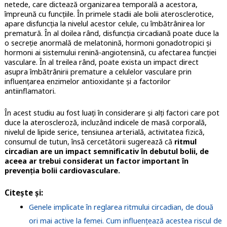
netede, care dictează organizarea temporală a acestora,
împreună cu funcțiile. În primele stadii ale bolii aterosclerotice,
apare disfuncția la nivelul acestor celule, cu îmbătrânirea lor
prematură. În al doilea rând, disfuncția circadiană poate duce la
o secreție anormală de melatonină, hormoni gonadotropici și
hormoni ai sistemului renină-angiotensină, cu afectarea funcției
vasculare. În al treilea rând, poate exista un impact direct
asupra îmbătrânirii premature a celulelor vasculare prin
influențarea enzimelor antioxidante și a factorilor
antiinflamatori.
În acest studiu au fost luați în considerare și alți factori care pot
duce la ateroscleroză, incluzând indicele de masă corporală,
nivelul de lipide serice, tensiunea arterială, activitatea fizică,
consumul de tutun, însă cercetătorii sugerează că
ritmul
circadian are un impact semnificativ în debutul bolii, de
aceea ar trebui considerat un factor important în
prevenția bolii cardiovasculare.
Citește și:
Genele implicate în reglarea ritmului circadian, de două
ori mai active la femei. Cum influențează acestea riscul de