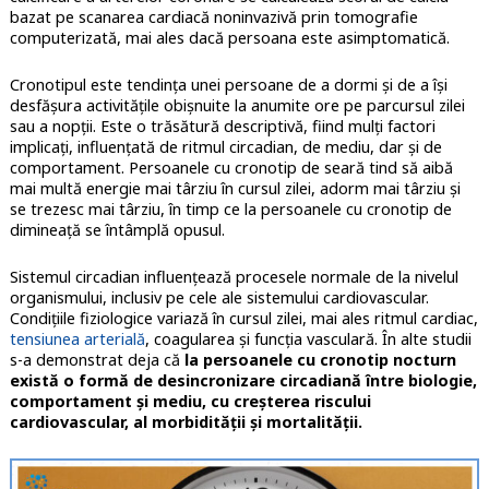
bazat pe scanarea cardiacă noninvazivă prin tomografie
computerizată, mai ales dacă persoana este asimptomatică.
Cronotipul este tendința unei persoane de a dormi și de a își
desfășura activitățile obișnuite la anumite ore pe parcursul zilei
sau a nopții. Este o trăsătură descriptivă, fiind mulți factori
implicați, influențată de ritmul circadian, de mediu, dar și de
comportament. Persoanele cu cronotip de seară tind să aibă
mai multă energie mai târziu în cursul zilei, adorm mai târziu și
se trezesc mai târziu, în timp ce la persoanele cu cronotip de
dimineață se întâmplă opusul.
Sistemul circadian influențează procesele normale de la nivelul
organismului, inclusiv pe cele ale sistemului cardiovascular.
Condițiile fiziologice variază în cursul zilei, mai ales ritmul cardiac,
tensiunea arterială
, coagularea și funcția vasculară. În alte studii
s-a demonstrat deja că
la persoanele cu cronotip nocturn
există o formă de desincronizare circadiană între biologie,
comportament și mediu, cu creșterea riscului
cardiovascular, al morbidității și mortalității.