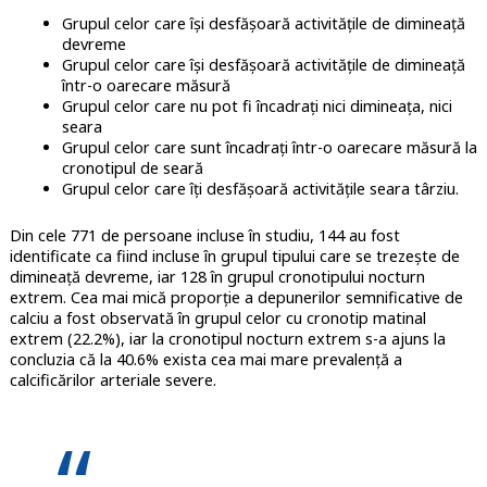
Grupul celor care își desfășoară activitățile de dimineață
devreme
Grupul celor care își desfășoară activitățile de dimineață
într-o oarecare măsură
Grupul celor care nu pot fi încadrați nici dimineața, nici
seara
Grupul celor care sunt încadrați într-o oarecare măsură la
cronotipul de seară
Grupul celor care îți desfășoară activitățile seara târziu.
Din cele 771 de persoane incluse în studiu, 144 au fost
identificate ca fiind incluse în grupul tipului care se trezește de
dimineață devreme, iar 128 în grupul cronotipului nocturn
extrem. Cea mai mică proporție a depunerilor semnificative de
calciu a fost observată în grupul celor cu cronotip matinal
extrem (22.2%), iar la cronotipul nocturn extrem s-a ajuns la
concluzia că la 40.6% exista cea mai mare prevalență a
calcificărilor arteriale severe.