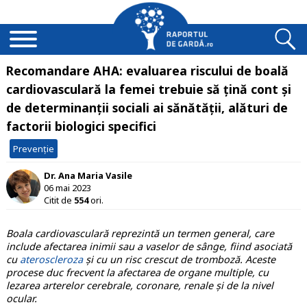
Recomandare AHA: evaluarea riscului de boală
cardiovasculară la femei trebuie să țină cont și
de determinanții sociali ai sănătății, alături de
factorii biologici specifici
Prevenție
Dr. Ana Maria Vasile
06 mai 2023
Citit de
554
ori.
Boala cardiovasculară reprezintă un termen general, care
include afectarea inimii sau a vaselor de sânge, fiind asociată
cu
ateroscleroza
și cu un risc crescut de tromboză. Aceste
procese duc frecvent la afectarea de organe multiple, cu
lezarea arterelor cerebrale, coronare, renale și de la nivel
ocular.