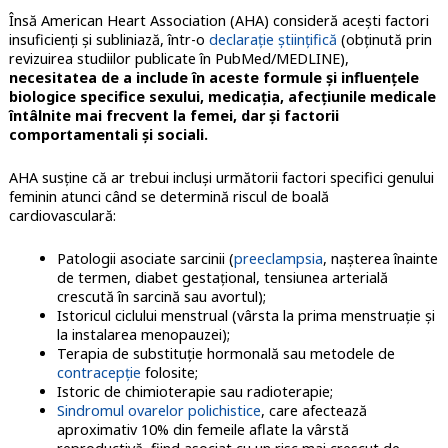
Însă American Heart Association (AHA) consideră acești factori
insuficienți și subliniază, într-o
declarație științifică
(obținută prin
revizuirea studiilor publicate în PubMed/MEDLINE),
necesitatea de a include în aceste formule și influențele
biologice specifice sexului, medicația, afecțiunile medicale
întâlnite mai frecvent la femei, dar și factorii
comportamentali și sociali.
AHA susține că ar trebui incluși următorii factori specifici genului
feminin atunci când se determină riscul de boală
cardiovasculară:
Patologii asociate sarcinii (
preeclampsia
, nașterea înainte
de termen, diabet gestațional, tensiunea arterială
crescută în sarcină sau avortul);
Istoricul ciclului menstrual (vârsta la prima menstruație și
la instalarea menopauzei);
Terapia de substituție hormonală sau metodele de
contracepție
folosite;
Istoric de chimioterapie sau radioterapie;
Sindromul ovarelor polichistice
, care afectează
aproximativ 10% din femeile aflate la vârstă