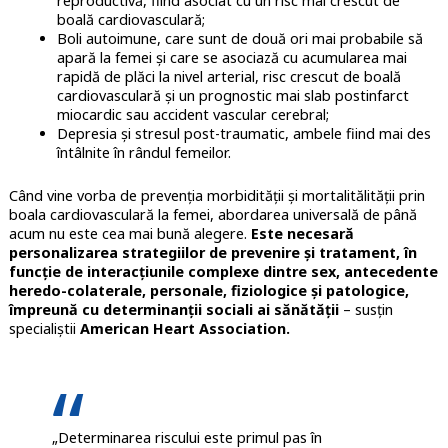
reproductivă, fiind asociat cu un risc mai crescut de
boală cardiovasculară;
Boli autoimune, care sunt de două ori mai probabile să
apară la femei și care se asociază cu acumularea mai
rapidă de plăci la nivel arterial, risc crescut de boală
cardiovasculară și un prognostic mai slab postinfarct
miocardic sau accident vascular cerebral;
Depresia și stresul post-traumatic, ambele fiind mai des
întâlnite în rândul femeilor.
Când vine vorba de prevenția morbidității și mortalitălității prin
boala cardiovasculară la femei, abordarea universală de până
acum nu este cea mai bună alegere.
Este necesară
personalizarea strategiilor de prevenire și tratament, în
funcție de interacțiunile complexe dintre sex, antecedente
heredo-colaterale, personale, fiziologice și patologice,
împreună cu determinanții sociali ai sănătății
– susțin
specialiștii
American Heart Association.
„Determinarea riscului este primul pas în