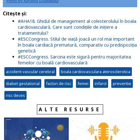
Photo by
Karolina Grabowska
Citește și:
#AHA18. Ghidul de management al colesterolului în boala
cardiovasculară. Care sunt condițiile de inițiere a
tratamentului?
#ESCCongress. Stilul de viață joacă un rol mai important
în boala cardiacă prematură, comparativ cu predispoziția
genetică
#ESCCongress. Sarcina este sigură pentru majoritatea
femeilor cu boală cardiovasculară
accident vascular cerebral
boala cardiovasculara aterosclerotica
diabet gestational
factori de risc
femei
infarct
preventie
risc deces
ALTE RESURSE