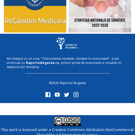
Am început cu un curs, “Comunicarea inovației, inovație în comunicare”. Și am
continuat cu
Raportuldegarda.ro
, primul portal de comunicare a inovației în
medicină din România.
©2026 Raportul de gardă
This work is licensed under a
Creative Commons Attribution-NonCommercial-
ShareAlike 4.0 International License
.