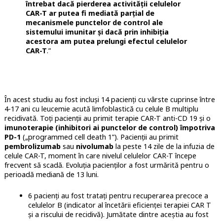
întrebat dacă pierderea activității celulelor
CAR-T ar putea fi mediată parțial de
mecanismele punctelor de control ale
sistemului imunitar și dacă prin inhibiția
acestora am putea prelungi efectul celulelor
CAR-T
.”
În acest studiu au fost incluși 14 pacienți cu vârste cuprinse între
4-17 ani cu leucemie acută limfoblastică cu celule B multiplu
recidivată. Toți pacienții au primit terapie CAR-T anti-CD 19 și o
imunoterapie (inhibitori ai punctelor de control) împotriva
PD-1
(„programmed cell death 1”). Pacienții au primit
pembrolizumab
sau
nivolumab
la peste 14 zile de la infuzia de
celule CAR-T, moment în care nivelul celulelor CAR-T începe
frecvent să scadă. Evoluția pacienților a fost urmărită pentru o
perioadă mediană de 13 luni.
6 pacienți au fost tratați pentru recuperarea precoce a
celulelor B (indicator al încetării eficienței terapiei CAR T
și a riscului de recidivă). Jumătate dintre aceștia au fost