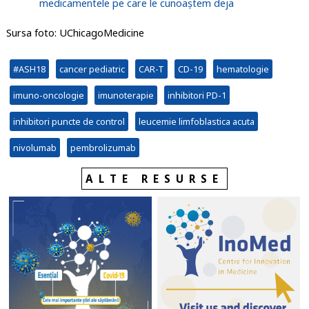
medicamentele pe care le cunoaștem deja
Sursa foto: UChicagoMedicine
#ASH18
cancer pediatric
CAR-T
CD-19
hematologie
imuno-oncologie
imunoterapie
inhibitori PD-1
inhibitori puncte de control
leucemie limfoblastica acuta
nivolumab
pembrolizumab
ALTE RESURSE