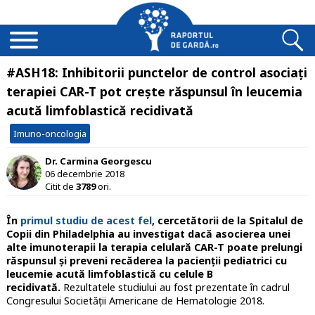
#ASH18: Inhibitorii punctelor de control asociați
terapiei CAR-T pot crește răspunsul în leucemia
acută limfoblastică recidivată
Imuno-oncologia
Dr. Carmina Georgescu
06 decembrie 2018
Citit de
3789
ori.
În
primul studiu de acest fel
, cercetătorii de la Spitalul de
Copii din Philadelphia au investigat dacă asocierea unei
alte imunoterapii la terapia celulară CAR-T poate prelungi
răspunsul și preveni recăderea la pacienții pediatrici cu
leucemie acută limfoblastică cu celule B
recidivată.
Rezultatele studiului au fost prezentate în cadrul
Congresului Societății Americane de Hematologie 2018.