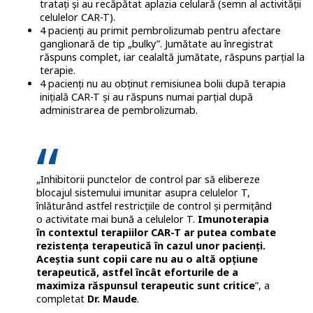
tratați și au recăpătat aplazia celulară (semn al activității
celulelor CAR-T).
4 pacienți au primit pembrolizumab pentru afectare
ganglionară de tip „bulky”. Jumătate au înregistrat
răspuns complet, iar cealaltă jumătate, răspuns parțial la
terapie.
4 pacienți nu au obținut remisiunea bolii după terapia
inițială CAR-T și au răspuns numai parțial după
administrarea de pembrolizumab.
„Inhibitorii punctelor de control par să elibereze
blocajul sistemului imunitar asupra celulelor T,
înlăturând astfel restricțiile de control și permițând
o activitate mai bună a celulelor T.
Imunoterapia
în contextul terapiilor CAR-T ar putea combate
rezistența terapeutică în cazul unor pacienți.
Aceștia sunt copii care nu au o altă opțiune
terapeutică, astfel încât eforturile de a
maximiza răspunsul terapeutic sunt critice
”, a
completat
Dr. Maude
.