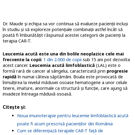
Dr. Maude și echipa sa vor continua să evalueze pacienții incluși
în studiu și să exploreze potențiale combinații astfel încât să
poată fi îmbunătățit răspunsul acestei categorii de pacienți la
terapia CAR-T.
Leucemia acută
este una din bolile neoplazice cele mai
frecvente la copii
:
1 din 2.000 de copii
sub 15 ani pot dezvolta
acest cancer.
Leucemia acută limfoblastică
(LAL) este o
formă rară de cancer al sângelui, caracterizată prin
progresie
rapidă
în numai câteva săptămâni. Boala este provocată de
înmulțirea la nivelul măduvei osoase hematogene a unor celule
tinere, imature, anormale ca structură şi funcţie, care ajung să
invadeze întreaga măduvă osoasă.
Citește și:
Noua imunoterapie pentru leucemie limfoblastică acută
poate fi acum prescrisă pacienților din România
Cum se diferențiază terapiile CAR-T față de