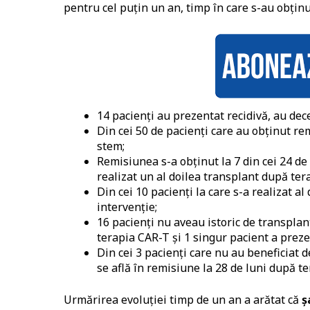
pentru cel puțin un an, timp în care s-au obțin
14 pacienți au prezentat recidivă, au de
Din cei 50 de pacienți care au obținut re
stem;
Remisiunea s-a obținut la 7 din cei 24 de
realizat un al doilea transplant după ter
Din cei 10 pacienți la care s-a realizat al
intervenție;
16 pacienți nu aveau istoric de transplan
terapia CAR-T și 1 singur pacient a preze
Din cei 3 pacienți care nu au beneficiat 
se află în remisiune la 28 de luni după te
Urmărirea evoluției timp de un an a arătat că
ș