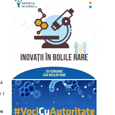
pă
r 1
cu