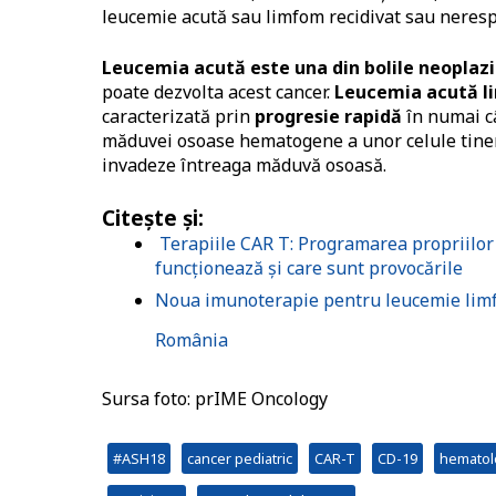
leucemie acută sau limfom recidivat sau neresp
Leucemia acută
este una din bolile neoplaz
poate dezvolta acest cancer.
Leucemia acută l
caracterizată prin
progresie rapidă
în numai c
măduvei osoase hematogene a unor celule tinere
invadeze întreaga măduvă osoasă.
Citește și:
Terapiile CAR T: Programarea propriilor 
funcționează și care sunt provocările
Noua imunoterapie pentru leucemie limfob
România
Sursa foto: prIME Oncology
#ASH18
cancer pediatric
CAR-T
CD-19
hematol