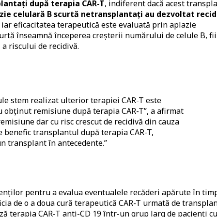
plantați după terapia CAR-T
, indiferent dacă acest transpl
azie celulară B scurtă netransplantați au dezvoltat recid
iar eficacitatea terapeutică este evaluată prin aplazie
scurtă înseamnă începerea creșterii numărului de celule B, fi
 a riscului de recidivă.
ule stem realizat ulterior terapiei CAR-T este
 au obținut remisiune după terapia CAR-T”, a afirmat
n remisiune dar cu risc crescut de recidivă din cauza
ie benefic transplantul după terapia CAR-T,
un transplant în antecedente.”
nților pentru a evalua eventualele recăderi apărute în timp
icia de o a doua cură terapeutică CAR-T urmată de transplan
ează terapia CAR-T anti-CD 19 într-un grup larg de pacienți c