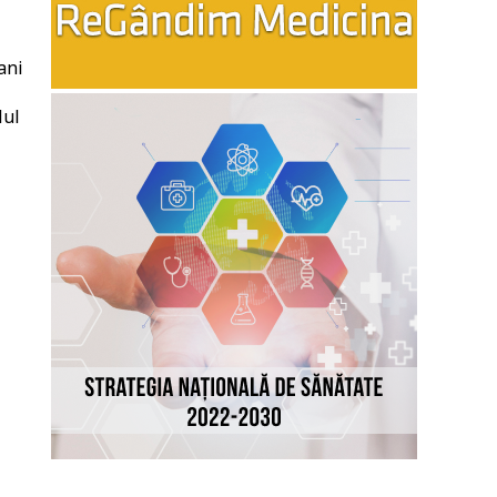
ani
lul