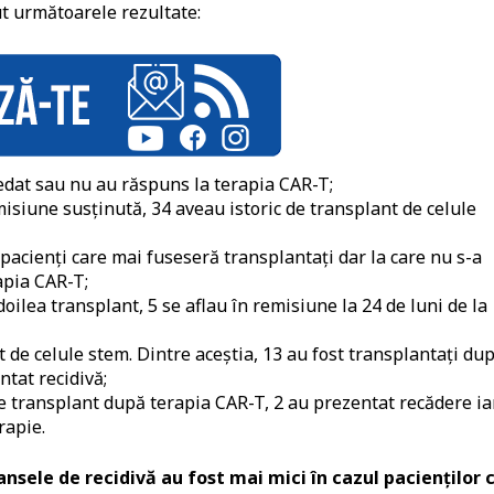
ut următoarele rezultate:
cedat sau nu au răspuns la terapia CAR-T;
misiune susținută, 34 aveau istoric de transplant de celule
 pacienți care mai fuseseră transplantați dar la care nu s-a
apia CAR-T;
 doilea transplant, 5 se aflau în remisiune la 24 de luni de la
t de celule stem. Dintre aceștia, 13 au fost transplantați du
ntat recidivă;
de transplant după terapia CAR-T, 2 au prezentat recădere ia
rapie.
ansele de recidivă au fost mai mici în cazul pacienților 