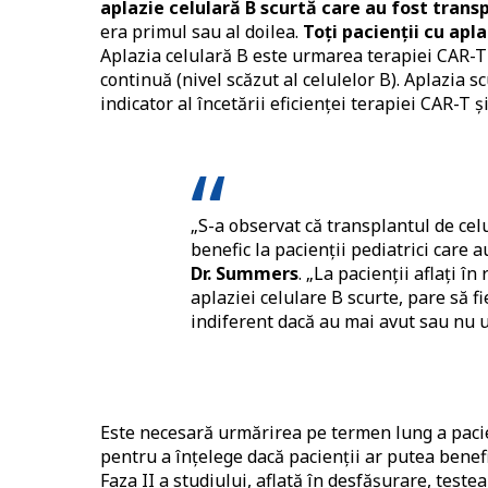
aplazie celulară B scurtă care au fost trans
era primul sau al doilea.
Toți pacienții cu apl
Aplazia celulară B este urmarea terapiei CAR-T 
continuă (nivel scăzut al celulelor B). Aplazia 
indicator al încetării eficienței terapiei CAR-T și
„S-a observat că transplantul de cel
benefic la pacienții pediatrici care
Dr. Summers
. „La pacienții aflați î
aplaziei celulare B scurte, pare să f
indiferent dacă au mai avut sau nu 
Este necesară urmărirea pe termen lung a pacie
pentru a înțelege dacă pacienții ar putea benef
Faza II a studiului, aflată în desfășurare, test