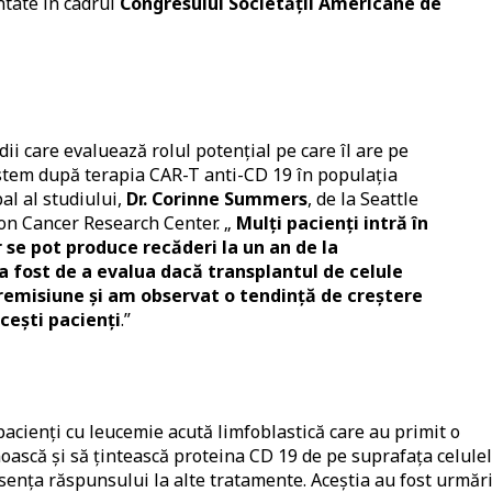
entate în cadrul
Congresului Societății Americane de
ii care evaluează rolul potențial pe care îl are pe
stem după terapia CAR-T anti-CD 19 în populația
pal al studiului,
Dr. Corinne Summers
, de la Seattle
son Cancer Research Center. „
Mulți pacienți intră în
 se pot produce recăderi la un an de la
a fost de a evalua dacă transplantul de celule
remisiune și am observat o tendință de creștere
acești pacienți
.”
e pacienți cu leucemie acută limfoblastică care au primit o
oască și să țintească proteina CD 19 de pe suprafața celule
ența răspunsului la alte tratamente. Aceștia au fost urmări