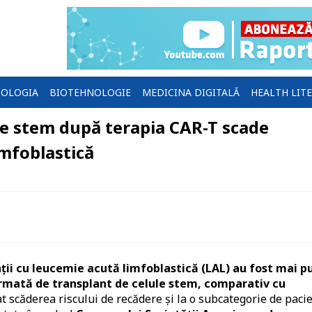
OLOGIA
BIOTEHNOLOGIE
MEDICINA DIGITALĂ
HEALTH LIT
le stem după terapia CAR-T scade
imfoblastică
ții cu leucemie acută limfoblastică (LAL) au fost mai p
urmată de transplant de celule stem, comparativ cu
t scăderea riscului de recădere și la o subcategorie de pacie