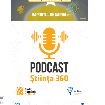
lor
ți