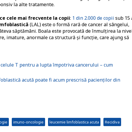
onsiv la alte tratamente.
ice cele mai frecvente la copii
:
1 din 2.000 de copii
sub 15 
imfoblastică
(LAL) este o formă rară de cancer al sângelui,
âteva săptămâni. Boala este provocată de înmulțirea la nive
, imature, anormale ca structură şi funcţie, care ajung să
celule T pentru a lupta împotriva cancerului – cum
lastică acută poate fi acum prescrisă pacienților din
ogie
imuno-oncologie
leucemie limfoblastica acuta
Recidiva