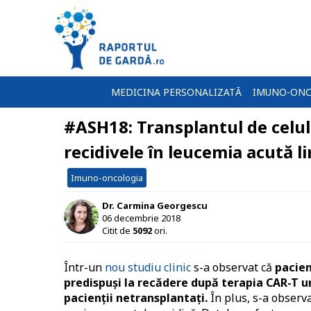
MEDICINA PERSONALIZATĂ
IMUNO-ONC
#ASH18: Transplantul de celu
recidivele în leucemia acută l
Imuno-oncologia
Dr. Carmina Georgescu
06 decembrie 2018
Citit de
5092
ori.
Într-un
nou studiu clinic
s-a observat că
pacien
predispuși la recădere după terapia CAR-T 
pacienții netransplantați.
În plus, s-a observa