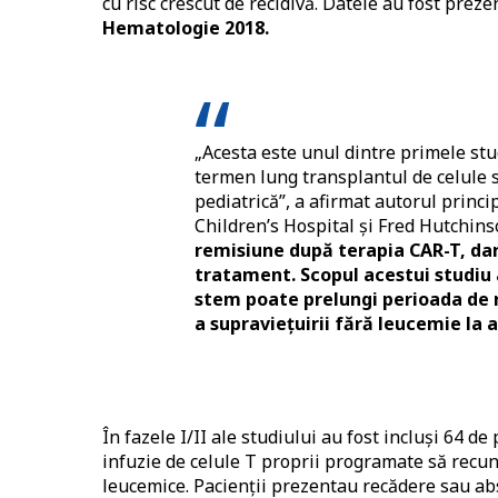
cu risc crescut de recidivă. Datele au fost prez
Hematologie 2018.
„Acesta este unul dintre primele stud
termen lung transplantul de celule 
pediatrică”, a afirmat autorul princi
Children’s Hospital și Fred Hutchin
remisiune după terapia CAR-T, dar
tratament. Scopul acestui studiu 
stem poate prelungi perioada de 
a supraviețuirii fără leucemie la 
În fazele I/II ale studiului au fost incluși 64 d
infuzie de celule T proprii programate să recun
leucemice. Pacienții prezentau recădere sau abs