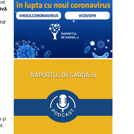
ant
ivă
.
ind
 și
t.
u