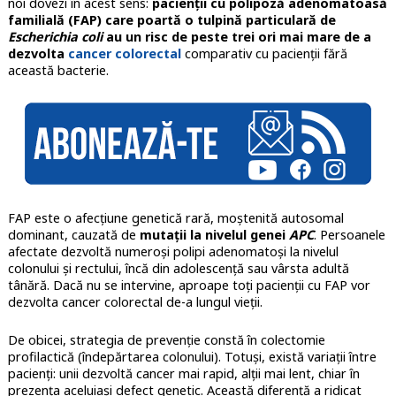
noi dovezi în acest sens:
pacienții cu polipoză adenomatoasă
familială (FAP) care poartă o tulpină particulară de
Escherichia coli
au un risc de peste trei ori mai mare de a
dezvolta
cancer colorectal
comparativ cu pacienții fără
această bacterie.
FAP este o afecțiune genetică rară, moștenită autosomal
dominant, cauzată de
mutații la nivelul genei
APC
. Persoanele
afectate dezvoltă numeroși polipi adenomatoși la nivelul
colonului și rectului, încă din adolescență sau vârsta adultă
tânără. Dacă nu se intervine, aproape toți pacienții cu FAP vor
dezvolta cancer colorectal de-a lungul vieții.
De obicei, strategia de prevenție constă în colectomie
profilactică (îndepărtarea colonului). Totuși, există variații între
pacienți: unii dezvoltă cancer mai rapid, alții mai lent, chiar în
prezența aceluiași defect genetic. Această diferență a ridicat