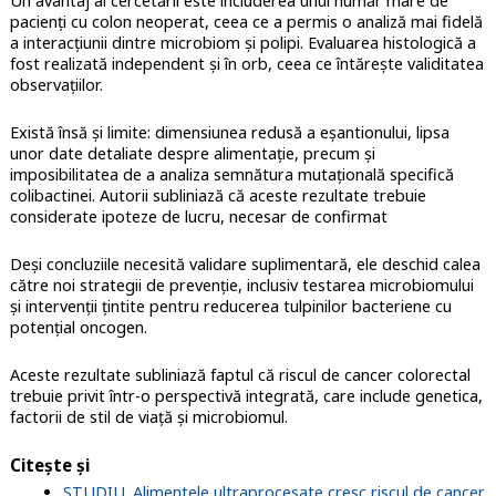
Un avantaj al cercetării este includerea unui număr mare de
pacienți cu colon neoperat, ceea ce a permis o analiză mai fidelă
a interacțiunii dintre microbiom și polipi. Evaluarea histologică a
fost realizată independent și în orb, ceea ce întărește validitatea
observațiilor.
Există însă și limite: dimensiunea redusă a eșantionului, lipsa
unor date detaliate despre alimentație, precum și
imposibilitatea de a analiza semnătura mutațională specifică
colibactinei. Autorii subliniază că aceste rezultate trebuie
considerate ipoteze de lucru, necesar de confirmat
Deși concluziile necesită validare suplimentară, ele deschid calea
către noi strategii de prevenție, inclusiv testarea microbiomului
și intervenții țintite pentru reducerea tulpinilor bacteriene cu
potențial oncogen.
Aceste rezultate subliniază faptul că riscul de cancer colorectal
trebuie privit într-o perspectivă integrată, care include genetica,
factorii de stil de viață și microbiomul.
Citește și
STUDIU. Alimentele ultraprocesate cresc riscul de cancer