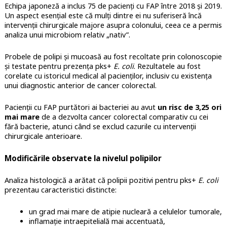
Echipa japoneză a inclus 75 de pacienți cu FAP între 2018 și 2019.
Un aspect esențial este că mulți dintre ei nu suferiseră încă
intervenții chirurgicale majore asupra colonului, ceea ce a permis
analiza unui microbiom relativ „nativ”.
Probele de polipi și mucoasă au fost recoltate prin colonoscopie
și testate pentru prezența pks+
E. coli
. Rezultatele au fost
corelate cu istoricul medical al pacienților, inclusiv cu existența
unui diagnostic anterior de cancer colorectal.
Pacienții cu FAP purtători ai bacteriei au avut
un risc de 3,25 ori
mai mare
de a dezvolta cancer colorectal comparativ cu cei
fără bacterie, atunci când se exclud cazurile cu intervenții
chirurgicale anterioare.
Modificările observate la nivelul polipilor
Analiza histologică a arătat că polipii pozitivi pentru pks+
E. coli
prezentau caracteristici distincte:
un grad mai mare de atipie nucleară a celulelor tumorale,
inflamație intraepitelială mai accentuată,