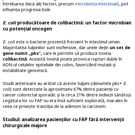
întrebarea dacă alți factori, precum
microbiota intestinală
, pot
influența progresia bolii.
E. coli
producătoare de colibactină: un factor microbian
cu potențial oncogen
E. coli
este o bacterie prezentă frecvent în intestinul uman.
Majoritatea tulpinilor sunt inofensive, dar unele dețin
un set de
gene numit „pks”,
care le permite să producă toxina
colibactină
. Această toxină poate provoca rupturi duble în
ADN-ul celulelor epiteliale din colon, favorizând mutații și
instabilitate genomică.
Studii anterioare au arătat că aceste tulpini (denumite pks+
E.
coli
) sunt detectate la aproximativ 67% dintre pacienții cu
cancer colorectal sporadic și la circa 21% dintre indivizii sănătoși.
Legătura lor cu FAP nu era însă suficient explorată, mai ales în
ceea ce privește tranziția de la adenom la carcinom.
Studiul: analizarea pacienților cu FAP fără intervenții
chirurgicale majore