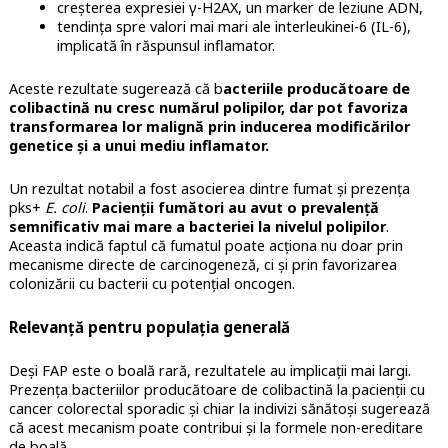
creșterea expresiei γ-H2AX, un marker de leziune ADN,
tendința spre valori mai mari ale interleukinei-6 (IL-6),
implicată în răspunsul inflamator.
Aceste rezultate sugerează că b
acteriile producătoare de
colibactină nu cresc numărul polipilor, dar pot favoriza
transformarea lor malignă prin inducerea modificărilor
genetice și a unui mediu inflamator.
Un rezultat notabil a fost asocierea dintre fumat și prezența
pks+
E. coli
.
Pacienții fumători au avut o prevalență
semnificativ mai mare a bacteriei la nivelul polipilor
.
Aceasta indică faptul că fumatul poate acționa nu doar prin
mecanisme directe de carcinogeneză, ci și prin favorizarea
colonizării cu bacterii cu potențial oncogen.
Relevanță pentru populația generală
Deși FAP este o boală rară, rezultatele au implicații mai largi.
Prezența bacteriilor producătoare de colibactină la pacienții cu
cancer colorectal sporadic și chiar la indivizi sănătoși sugerează
că acest mecanism poate contribui și la formele non-ereditare
de boală.