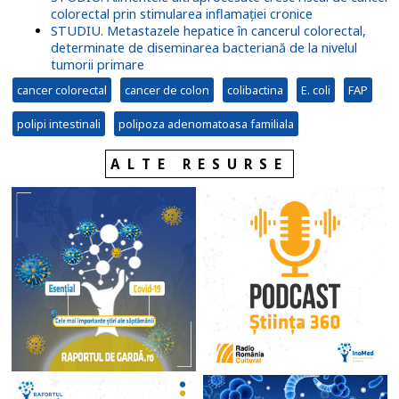
colorectal prin stimularea inflamației cronice
STUDIU. Metastazele hepatice în cancerul colorectal,
determinate de diseminarea bacteriană de la nivelul
tumorii primare
cancer colorectal
cancer de colon
colibactina
E. coli
FAP
polipi intestinali
polipoza adenomatoasa familiala
ALTE RESURSE