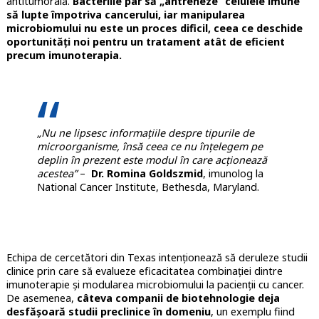
antitumorală.
Bacteriile par să „antreneze” celulele imune
să lupte împotriva cancerului, iar manipularea
microbiomului nu este un proces dificil, ceea ce deschide
oportunități noi pentru un tratament atât de eficient
precum imunoterapia.
„Nu ne lipsesc informațiile despre tipurile de
microorganisme, însă ceea ce nu înțelegem pe
deplin în prezent este modul în care acționează
acestea”
–
Dr. Romina Goldszmid
, imunolog la
National Cancer Institute, Bethesda, Maryland.
Echipa de cercetători din Texas intenționează să deruleze studii
clinice prin care să evalueze eficacitatea combinației dintre
imunoterapie și modularea microbiomului la pacienții cu cancer.
De asemenea,
câteva companii de biotehnologie deja
desfășoară studii preclinice în domeniu
, un exemplu fiind