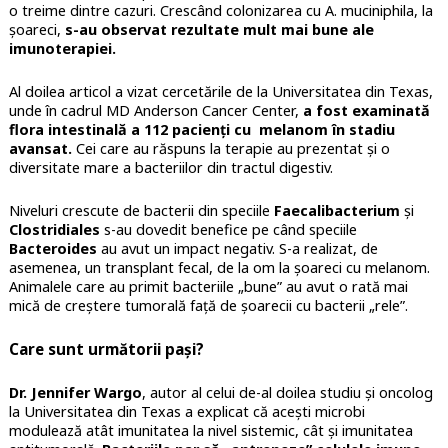
o treime dintre cazuri. Crescând colonizarea cu A. muciniphila, la
șoareci,
s-au observat rezultate mult mai bune ale
imunoterapiei.
Al doilea articol a vizat cercetările de la Universitatea din Texas,
unde în cadrul MD Anderson Cancer Center,
a fost examinată
flora intestinală a 112 pacienți cu melanom în stadiu
avansat.
Cei care au răspuns la terapie au prezentat și o
diversitate mare a bacteriilor din tractul digestiv.
Niveluri crescute de bacterii din speciile
Faecalibacterium
și
Clostridiales
s-au dovedit benefice pe când speciile
Bacteroides
au avut un impact negativ. S-a realizat, de
asemenea, un transplant fecal, de la om la șoareci cu melanom.
Animalele care au primit bacteriile „bune” au avut o rată mai
mică de creștere tumorală față de șoarecii cu bacterii „rele”.
Care sunt următorii pași?
Dr. Jennifer Wargo
, autor al celui de-al doilea studiu și oncolog
la Universitatea din Texas a explicat că acești microbi
modulează atât imunitatea la nivel sistemic, cât și imunitatea