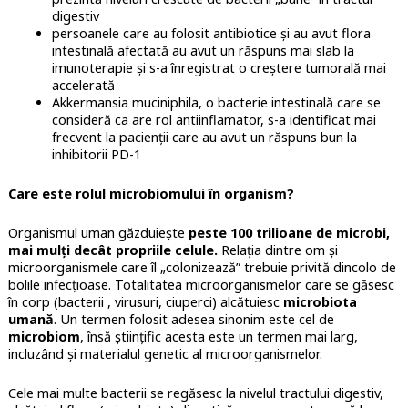
digestiv
persoanele care au folosit antibiotice și au avut flora
intestinală afectată au avut un răspuns mai slab la
imunoterapie și s-a înregistrat o creștere tumorală mai
accelerată
Akkermansia muciniphila, o bacterie intestinală care se
consideră ca are rol antiinflamator, s-a identificat mai
frecvent la pacienții care au avut un răspuns bun la
inhibitorii PD-1
Care este rolul microbiomului în organism?
Organismul uman găzduiește
peste 100 trilioane de microbi,
mai mulți decât propriile celule.
Relația dintre om și
microorganismele care îl „colonizează” trebuie privită dincolo de
bolile infecțioase. Totalitatea microorganismelor care se găsesc
în corp (bacterii , virusuri, ciuperci) alcătuiesc
microbiota
umană
. Un termen folosit adesea sinonim este cel de
microbiom
, însă științific acesta este un termen mai larg,
incluzând și materialul genetic al microorganismelor.
Cele mai multe bacterii se regăsesc la nivelul tractului digestiv,