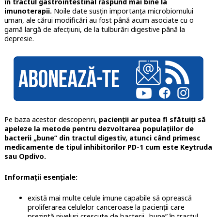
în tractul gastrointestinal răspund mai bine la
imunoterapii.
Noile date susțin importanța microbiomului
uman, ale cărui modificări au fost până acum asociate cu o
gamă largă de afecțiuni, de la tulburări digestive până la
depresie.
Pe baza acestor descoperiri,
pacienții ar putea fi sfătuiți să
apeleze la metode pentru dezvoltarea populațiilor de
bacterii „bune” din tractul digestiv, atunci când primesc
medicamente de tipul inhibitorilor PD-1 cum este Keytruda
sau Opdivo.
Informații esențiale:
există mai multe celule imune capabile să oprească
proliferarea celulelor canceroase la pacienții care
prezintă niveluri crescute de bacterii „bune” în tractul