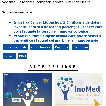
Vedanta Biosciences, companie afiliată PureTech Health.
Subiecte similare
Inițiativa Cancer Moonshot: 215 milioane de dolari,
investiți pentru a descoperi pacienții cu cancer care
vor răspunde la terapiile imuno-oncologice
#ESMO17. Prima biopsie lichidă care poate selecta
pacienții ce răspund cel mai bine la imunoterapie
flora intestinala
imunoterapie
Keytruda
microbiom
opdivo
PD-1
ALTE RESURSE