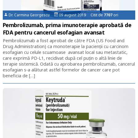
Dr. Carmina Georgescu
09 august 2019 Citit de
7707
ori
Pembrolizumab, prima imunoterapie aprobată de
FDA pentru cancerul esofagian avansat
Pembrolizumab a fost aprobat de către FDA (US Food and
Drug Administration) ca monoterapie la pacienții cu carcinom
esofagian cu celule scuamoase avansat local sau metastatic,
care exprimă PD-L1, recidivat după cel puțin o altă linie de
terapie sistemică. Odată cu aprobarea pembrolizumab, cancerul
esofagian s-a alăturat astfel formelor de cancer care pot
beneficia de […]