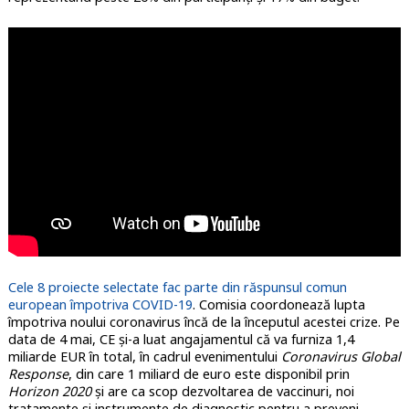
Cele 8 proiecte selectate fac parte din răspunsul comun
european împotriva COVID-19
. Comisia coordonează lupta
împotriva noului coronavirus încă de la începutul acestei crize. Pe
data de 4 mai, CE și-a luat angajamentul că va furniza 1,4
miliarde EUR în total, în cadrul evenimentului
Coronavirus Global
Response
, din care 1 miliard de euro este disponibil prin
Horizon 2020
și are ca scop dezvoltarea de vaccinuri, noi
tratamente și instrumente de diagnostic pentru a preveni