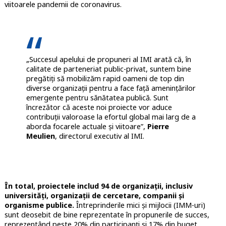
viitoarele pandemii de coronavirus.
„Succesul apelului de propuneri al IMI arată că, în
calitate de parteneriat public-privat, suntem bine
pregătiți să mobilizăm rapid oameni de top din
diverse organizații pentru a face față amenințărilor
emergente pentru sănătatea publică. Sunt
încrezător că aceste noi proiecte vor aduce
contribuții valoroase la efortul global mai larg de a
aborda focarele actuale și viitoare”,
Pierre
Meulien
, directorul executiv al IMI.
În total, proiectele includ 94 de organizații, inclusiv
universități, organizații de cercetare, companii și
organisme publice.
Întreprinderile mici și mijlocii (IMM-uri)
sunt deosebit de bine reprezentate în propunerile de succes,
reprezentând peste 20% din participanți și 17% din buget.