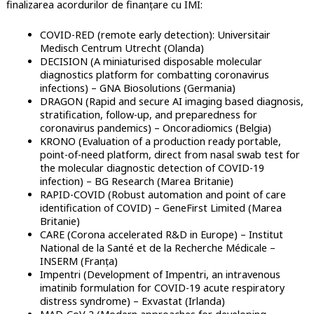
finalizarea acordurilor de finanțare cu IMI:
COVID-RED (remote early detection): Universitair
Medisch Centrum Utrecht (Olanda)
DECISION (A miniaturised disposable molecular
diagnostics platform for combatting coronavirus
infections) – GNA Biosolutions (Germania)
DRAGON (Rapid and secure AI imaging based diagnosis,
stratification, follow-up, and preparedness for
coronavirus pandemics) – Oncoradiomics (Belgia)
KRONO (Evaluation of a production ready portable,
point-of-need platform, direct from nasal swab test for
the molecular diagnostic detection of COVID-19
infection) – BG Research (Marea Britanie)
RAPID-COVID (Robust automation and point of care
identification of COVID) – GeneFirst Limited (Marea
Britanie)
CARE (Corona accelerated R&D in Europe) – Institut
National de la Santé et de la Recherche Médicale –
INSERM (Franța)
Impentri (Development of Impentri, an intravenous
imatinib formulation for COVID-19 acute respiratory
distress syndrome) – Exvastat (Irlanda)