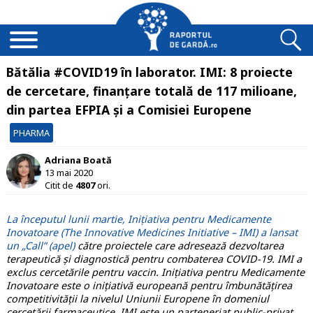
Bătălia #COVID19 în laborator. IMI: 8 proiecte
de cercetare, finanțare totală de 117 milioane,
din partea EFPIA și a Comisiei Europene
PHARMA
Adriana Boată
13 mai 2020
Citit de
4807
ori.
La începutul lunii martie, Inițiativa pentru Medicamente
Inovatoare (The Innovative Medicines Initiative – IMI) a lansat
un „Call” (apel)
către proiectele care adresează dezvoltarea
terapeutică și diagnostică pentru combaterea COVID-19. IMI a
exclus cercetările pentru vaccin.
Inițiativa pentru Medicamente
Inovatoare este o inițiativă europeană pentru îmbunătățirea
competitivității la nivelul Uniunii Europene în domeniul
cercetării farmaceutice. IMI este un parteneriat public-privat