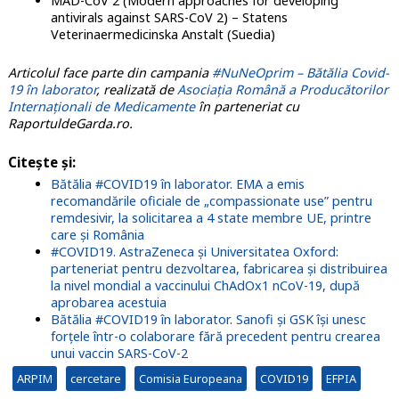
MAD-CoV 2 (Modern approaches for developing
antivirals against SARS-CoV 2) – Statens
Veterinaermedicinska Anstalt (Suedia)
Articolul face parte din campania
#NuNeOprim – Bătălia Covid-
19 în laborator
, realizată de
Asociația Română a Producătorilor
Internaționali de Medicamente
în parteneriat cu
RaportuldeGarda.ro.
Citește și:
Bătălia #COVID19 în laborator. EMA a emis
recomandările oficiale de „compassionate use” pentru
remdesivir, la solicitarea a 4 state membre UE, printre
care și România
#COVID19. AstraZeneca și Universitatea Oxford:
parteneriat pentru dezvoltarea, fabricarea și distribuirea
la nivel mondial a vaccinului ChAdOx1 nCoV-19, după
aprobarea acestuia
Bătălia #COVID19 în laborator. Sanofi și GSK își unesc
forțele într-o colaborare fără precedent pentru crearea
unui vaccin SARS-CoV-2
ARPIM
cercetare
Comisia Europeana
COVID19
EFPIA