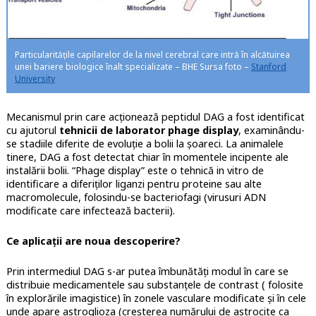
Particularitățile capilarelor de la nivel cerebral care intră în alcătuirea
unei bariere biologice înalt specializate – BHE Sursa foto –
Stanford
University
Mecanismul prin care acționează peptidul DAG a fost identificat
cu ajutorul
tehnicii de laborator phage display
, examinându-
se stadiile diferite de evoluție a bolii la șoareci. La animalele
tinere, DAG a fost detectat chiar în momentele incipente ale
instalării bolii. “Phage display” este o tehnică in vitro de
identificare a diferiților liganzi pentru proteine sau alte
macromolecule, folosindu-se bacteriofagi (virusuri ADN
modificate care infectează bacterii).
Ce aplicații are noua descoperire?
Prin intermediul DAG s-ar putea îmbunătăți modul în care se
distribuie medicamentele sau substanțele de contrast ( folosite
în explorările imagistice) în zonele vasculare modificate și în cele
unde apare astroglioza (creșterea numărului de astrocite ca