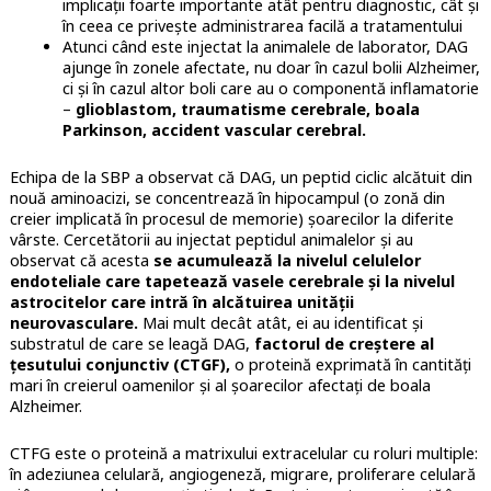
implicații foarte importante atât pentru diagnostic, cât și
în ceea ce privește administrarea facilă a tratamentului
Atunci când este injectat la animalele de laborator, DAG
ajunge în zonele afectate, nu doar în cazul bolii Alzheimer,
ci și în cazul altor boli care au o componentă inflamatorie
–
glioblastom, traumatisme cerebrale, boala
Parkinson, accident vascular cerebral.
Echipa de la SBP a observat că DAG, un peptid ciclic alcătuit din
nouă aminoacizi, se concentrează în hipocampul (o zonă din
creier implicată în procesul de memorie) șoarecilor la diferite
vârste. Cercetătorii au injectat peptidul animalelor și au
observat că acesta
se acumulează la nivelul celulelor
endoteliale care tapetează vasele cerebrale și la nivelul
astrocitelor care intră în alcătuirea unității
neurovasculare.
Mai mult decât atât, ei au identificat și
substratul de care se leagă DAG,
factorul de creștere al
țesutului conjunctiv (CTGF),
o proteină exprimată în cantități
mari în creierul oamenilor și al șoarecilor afectați de boala
Alzheimer.
CTFG este o proteină a matrixului extracelular cu roluri multiple:
în adeziunea celulară, angiogeneză, migrare, proliferare celulară