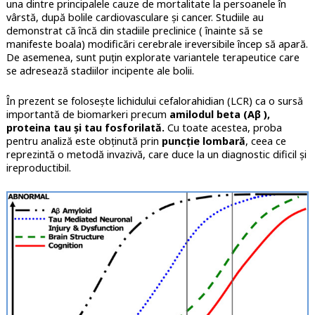
una dintre principalele cauze de mortalitate la persoanele în
vârstă, după bolile cardiovasculare și cancer. Studiile au
demonstrat că încă din stadiile preclinice ( înainte să se
manifeste boala) modificări cerebrale ireversibile încep să apară.
De asemenea, sunt puțin explorate variantele terapeutice care
se adresează stadiilor incipente ale bolii.
În prezent se folosește lichidului cefalorahidian (LCR) ca o sursă
importantă de biomarkeri precum
amilodul beta (Aβ ),
proteina tau și tau fosforilată.
Cu toate acestea, proba
pentru analiză este obținută prin
puncție lombară
, ceea ce
reprezintă o metodă invazivă, care duce la un diagnostic dificil și
ireproductibil.