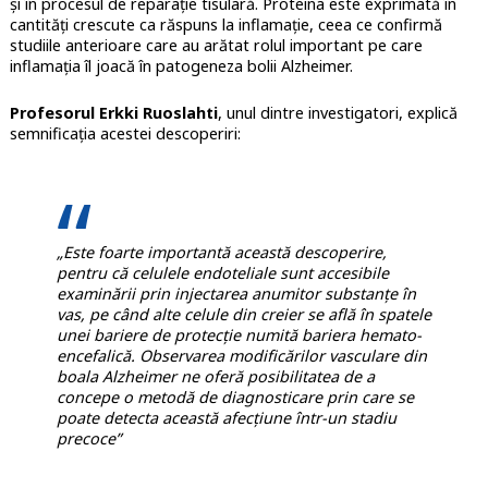
și în procesul de reparație tisulară. Proteina este exprimată în
cantități crescute ca răspuns la inflamație, ceea ce confirmă
studiile anterioare care au arătat rolul important pe care
inflamația îl joacă în patogeneza bolii Alzheimer.
Profesorul Erkki Ruoslahti
, unul dintre investigatori, explică
semnificația acestei descoperiri:
„Este foarte importantă această descoperire,
pentru că celulele endoteliale sunt accesibile
examinării prin injectarea anumitor substanțe în
vas, pe când alte celule din creier se află în spatele
unei bariere de protecție numită bariera hemato-
encefalică. Observarea modificărilor vasculare din
boala Alzheimer ne oferă posibilitatea de a
concepe o metodă de diagnosticare prin care se
poate detecta această afecțiune într-un stadiu
precoce”