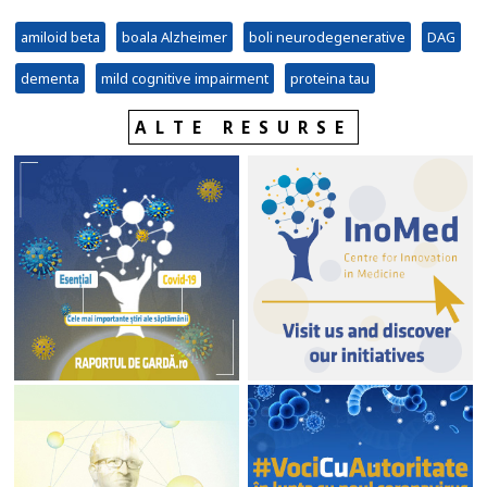
amiloid beta
boala Alzheimer
boli neurodegenerative
DAG
dementa
mild cognitive impairment
proteina tau
ALTE RESURSE