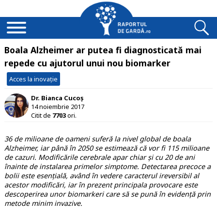
Boala Alzheimer ar putea fi diagnosticată mai
repede cu ajutorul unui nou biomarker
Acces la inovație
Dr. Bianca Cucoș
14 noiembrie 2017
Citit de
7703
ori.
36 de milioane de oameni suferă la nivel global de boala
Alzheimer, iar până în 2050 se estimează că vor fi 115 milioane
de cazuri. Modificările cerebrale apar chiar și cu 20 de ani
înainte de instalarea primelor simptome.
Detectarea precoce a
bolii este esențială, având în vedere caracterul ireversibil al
acestor modificări, iar în prezent principala provocare este
descoperirea unor biomarkeri care să se pună în evidență prin
metode minim invazive.