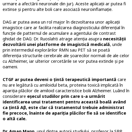
urmare a afectării neuronale din jur). Aceste aplicații ar putea fi
extinse și pentru alte boli care asociază neuroinflamație.
DAG ar putea avea un rol major în dezvoltarea unor aplicații
imagistice care ar facilita realizarea diagnosticului diferențial în
funcție de patternul de acumulare a agentului de contrast
ghidat de DAG: Dr. Ruoslahti atrage atenția asupra
necesității
dezvoltării unei platforme de imagistică medicală
, unde
prin intermediul explorărilor RMN sau PET să se poată
diferenția structurile cerebrale ale șoarecilor normali de ale celor
cu Alzheimer, iar ulterior cercetările se vor putea extinde și pe
oameni.
CTGF ar putea deveni o țintă terapeutică importantă
care
nu are legătură cu amiloidul beta, proteina toxică implicată în
apariția plăcilor de amiloid caracteristice bolii Alzheimer. Luând în
considerare
eșecul studiilor prin care s-a urmărit
identificarea unui tratament pentru această boală având
ca țintă Aβ, este clar că tratamentul trebuie administrat
fie precoce, înainte de apariția plăcilor fie să se identifice
o altă cale.
Dr. Aman Mann
, unul dintre autorii studiului, profesor la SBP,