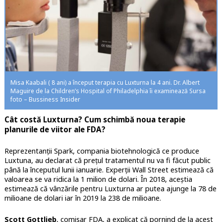
Misa Kaabali ( 8 ani) a început terapia cu Luxturna la 4 ani. Dr. Albert
Maguire de la Children’s Hospital of Philadelphia îi examinează Sursa
foto – Bussiness Insider
Cât costă Luxturna? Cum schimbă noua terapie
planurile de viitor ale FDA?
Reprezentanții Spark, compania biotehnologică ce produce
Luxtuna, au declarat că prețul tratamentul nu va fi făcut public
până la începutul lunii ianuarie. Experții Wall Street estimează că
valoarea se va ridica la 1 milion de dolari. În 2018, aceștia
estimează că vânzările pentru Luxturna ar putea ajunge la 78 de
milioane de dolari iar în 2019 la 238 de milioane.
Scott Gottlieb
, comisar FDA, a explicat că pornind de la acest