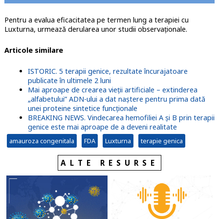
Pentru a evalua eficacitatea pe termen lung a terapiei cu
Luxturna, urmează derularea unor studii observaționale.
Articole similare
ISTORIC. 5 terapii genice, rezultate încurajatoare
publicate în ultimele 2 luni
Mai aproape de crearea vieții artificiale – extinderea
„alfabetului” ADN-ului a dat naștere pentru prima dată
unei proteine sintetice funcționale
BREAKING NEWS. Vindecarea hemofiliei A și B prin terapii
genice este mai aproape de a deveni realitate
amauroza congenitala
FDA
Luxturna
terapie genica
ALTE RESURSE