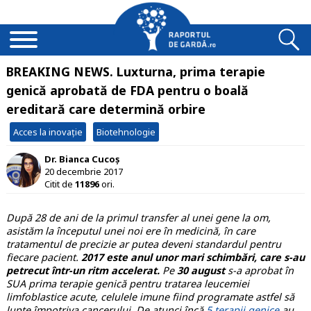
BREAKING NEWS. Luxturna, prima terapie
genică aprobată de FDA pentru o boală
ereditară care determină orbire
Acces la inovație
Biotehnologie
Dr. Bianca Cucoș
20 decembrie 2017
Citit de
11896
ori.
După 28 de ani de la primul transfer al unei gene la om,
asistăm la începutul unei noi ere în medicină, în care
tratamentul de precizie ar putea deveni standardul pentru
fiecare pacient.
2017 este anul unor mari schimbări, care s-au
petrecut într-un ritm accelerat.
Pe
30
august
s-a aprobat în
SUA prima terapie genică pentru tratarea leucemiei
limfoblastice acute, celulele imune fiind programate astfel să
lupte împotriva cancerului. De atunci încă
5 terapii genice
au