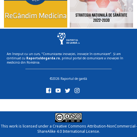
Am început cu un curs, “Comunicarea inovației, inovație în comunicare”. Și am
continuat cu
Raportuldegarda.ro
, primul portal de comunicare a inovației în
medicină din România.
©2026 Raportul de gardă
This work is licensed under a
Creative Commons Attribution-NonCommercial-
ShareAlike 4.0 International License
.