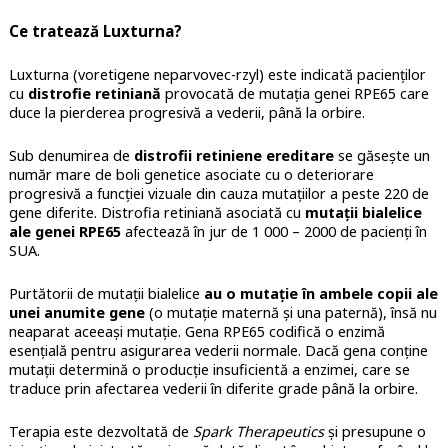
Ce tratează Luxturna?
Luxturna (voretigene neparvovec-rzyl) este indicată pacienților
cu
distrofie retiniană
provocată de mutația genei RPE65 care
duce la pierderea progresivă a vederii, până la orbire.
Sub denumirea de
distrofii retiniene ereditare
se găsește un
număr mare de boli genetice asociate cu o deteriorare
progresivă a funcției vizuale din cauza mutațiilor a peste 220 de
gene diferite. Distrofia retiniană asociată cu
mutații bialelice
ale genei RPE65
afectează în jur de 1 000 – 2000 de pacienți în
SUA.
Purtătorii de mutații bialelice
au o mutație în ambele copii ale
unei anumite gene
(o mutație maternă și una paternă), însă nu
neaparat aceeași mutație. Gena RPE65 codifică o enzimă
esențială pentru asigurarea vederii normale. Dacă gena conține
mutații determină o producție insuficientă a enzimei, care se
traduce prin afectarea vederii în diferite grade până la orbire.
Terapia este dezvoltată de
Spark Therapeutics
și presupune o