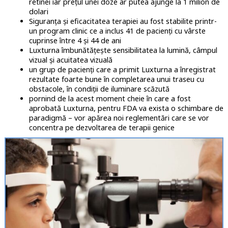
retinei iar prețul unei doze ar putea ajunge la 1 milion de
dolari
Siguranța și eficacitatea terapiei au fost stabilite printr-
un program clinic ce a inclus 41 de pacienți cu vârste
cuprinse între 4 și 44 de ani
Luxturna îmbunătățește sensibilitatea la lumină, câmpul
vizual și acuitatea vizuală
un grup de pacienți care a primit Luxturna a înregistrat
rezultate foarte bune în completarea unui traseu cu
obstacole, în condiții de iluminare scăzută
pornind de la acest moment cheie în care a fost
aprobată Luxturna, pentru FDA va exista o schimbare de
paradigmă – vor apărea noi reglementări care se vor
concentra pe dezvoltarea de terapii genice