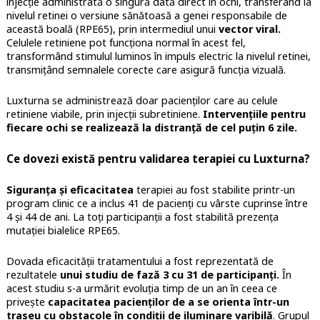
injecție administrată o singură dată direct în ochi, transferând la
nivelul retinei o versiune sănătoasă a genei responsabile de
această boală (RPE65), prin intermediul unui
vector viral.
Celulele retiniene pot funcționa normal în acest fel,
transformând stimulul luminos în impuls electric la nivelul retinei,
transmițând semnalele corecte care asigură funcția vizuală.
Luxturna se administrează doar pacienților care au celule
retiniene viabile, prin injecții subretiniene.
Intervențiile pentru
fiecare ochi se realizează la distranță de cel puțin 6 zile.
Ce dovezi există pentru validarea terapiei cu Luxturna?
Siguranța și eficacitatea
terapiei au fost stabilite printr-un
program clinic ce a inclus 41 de pacienți cu vârste cuprinse între
4 și 44 de ani. La toți participanții a fost stabilită prezența
mutației bialelice RPE65.
Dovada eficacității tratamentului a fost reprezentată de
rezultatele
unui studiu de fază 3 cu 31 de participanți.
În
acest studiu s-a urmărit evoluția timp de un an în ceea ce
privește
capacitatea pacienților de a se orienta într-un
traseu cu obstacole în condiții de iluminare varibilă
. Grupul