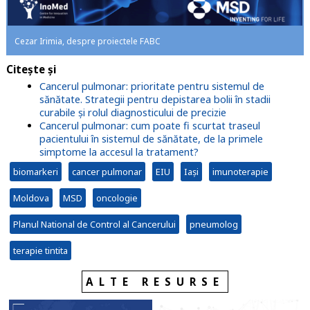
Cezar Irimia, despre proiectele FABC
Citește și
Cancerul pulmonar: prioritate pentru sistemul de
sănătate. Strategii pentru depistarea bolii în stadii
curabile și rolul diagnosticului de precizie
Cancerul pulmonar: cum poate fi scurtat traseul
pacientului în sistemul de sănătate, de la primele
simptome la accesul la tratament?
biomarkeri
cancer pulmonar
EIU
Iași
imunoterapie
Moldova
MSD
oncologie
Planul National de Control al Cancerului
pneumolog
terapie tintita
ALTE RESURSE