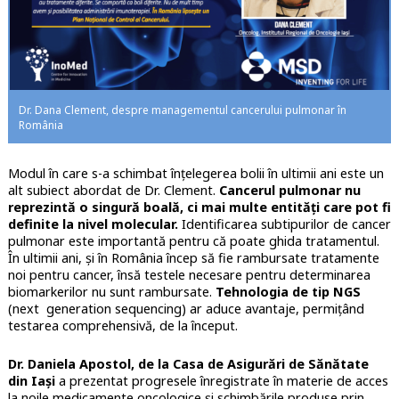
Dr. Dana Clement, despre managementul cancerului pulmonar în
România
Modul în care s-a schimbat înțelegerea bolii în ultimii ani este un
alt subiect abordat de Dr. Clement.
Cancerul pulmonar nu
reprezintă o singură boală, ci mai multe entități care pot fi
definite la nivel molecular.
Identificarea subtipurilor de cancer
pulmonar este importantă pentru că poate ghida tratamentul.
În ultimii ani, și în România încep să fie rambursate tratamente
noi pentru cancer, însă testele necesare pentru determinarea
biomarkerilor nu sunt rambursate.
Tehnologia de tip NGS
(next generation sequencing) ar aduce avantaje, permițând
testarea comprehensivă, de la început.
Dr. Daniela Apostol, de la Casa de Asigurări de Sănătate
din Iași
a prezentat progresele înregistrate în materie de acces
la noile medicamente oncologice și schimbările produse prin