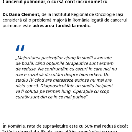
Cancerul pulmonar, o cursă contracronometru
Dr. Dana Clement,
de la Institutul Regional de Oncologie Iași
consideră că o problemă majoră în România legată de cancerul
pulmonar este
adresarea tardivă la medic
.
„Majoritatea pacienților ajung în stadii avansate
de boală, când opțiunile terapeutice sunt extrem
de reduse. Ne confruntăm cu cazuri în care nici nu
mai e cazul să discutăm despre biomarkeri. Un
stadiu IV când are metastaze extinse nu mai are
nicio șansă. Diagnosticul într-un stadiu incipient
va fi soluția pe termen lung. Operațiile cu scop
curativ sunt din ce în ce mai puține”
În România, rata de supraviețuire este cu 50% mai redusă decât
în țările dezvoltate. Boala avansată înseamnă eforturi mari,