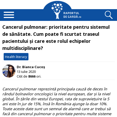
Cancerul pulmonar: prioritate pentru sistemul
de sănătate. Cum poate fi scurtat traseul
pacientului și care este rolul echipelor
multidisciplinare?
Health literacy
Dr. Bianca Cucoș
13 iulie 2020
Citit de
8666
ori.
Cancerul pulmonar reprezintă principala cauză de deces în
rândul bolnavilor oncologici la nivel european, dar și la nivel
global.
În țările din vestul Europei, rata de supraviețuire la 5
ani
este în jur de 15%, însă în România ajunge la doar 10%.
Toate aceste date sunt un semnal de alarmă care ar trebui să
facă din cancerul pulmonar o prioritate pentru multe sisteme