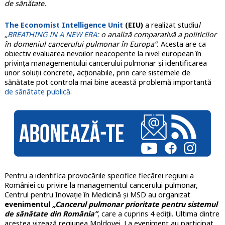
de sănătate.
The Economist Intelligence Unit
(EIU)
a realizat studiu
l
„
BREATHING IN A NEW ERA
: o analiză comparativă a politicilor
în domeniul cancerului pulmonar în Europa”.
Acesta are ca
obiectiv evaluarea nevoilor neacoperite la nivel european în
privința managementului cancerului pulmonar și identificarea
unor soluții concrete, acționabile, prin care sistemele de
sănătate pot controla mai bine această problemă importantă
de sănătate publică
.
Pentru a identifica provocările specifice fiecărei regiuni a
României cu privire la managementul cancerului pulmonar,
Centrul pentru Inovație în Medicină și MSD au organizat
evenimentul
„Cancerul pulmonar prioritate pentru sistemul
de sănătate din România”
, care a cuprins 4 ediții. Ultima dintre
acestea vizează regiunea Moldovei. La eveniment au participat