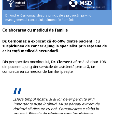
Dr. Andrei Cernomaz, despre principalele provocări privind
managementul cancerului pulmonar în România
Colaborarea cu medicul de familie
Dr. Cernomaz a explicat că 40-50% dintre pacienții cu
suspiciunea de cancer ajung la specialist prin rețeaua de
asistență medicală secundară.
Din perspectiva oncologului,
Dr. Clement
afirmă că doar 10%
din pacienți ajung din serviciile de asistență primară, iar
comunicarea cu medicii de familie lipsește.
„Dacă timpul nostru și al lor ne-ar permite ar fi
importante niște întâlniri. Mi se păreau extrem de
doritori să discute cu noi. Comunicarea e slabă în
prezent. Biletele de trimitere sunt insuficiente.