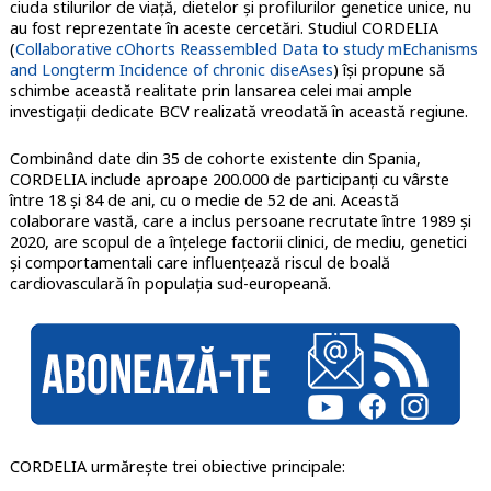
ciuda stilurilor de viață, dietelor și profilurilor genetice unice, nu
au fost reprezentate în aceste cercetări. Studiul CORDELIA
(
Collaborative cOhorts Reassembled Data to study mEchanisms
and Longterm Incidence of chronic diseAses
) își propune să
schimbe această realitate prin lansarea celei mai ample
investigații dedicate BCV realizată vreodată în această regiune.
Combinând date din 35 de cohorte existente din Spania,
CORDELIA include aproape 200.000 de participanți cu vârste
între 18 și 84 de ani, cu o medie de 52 de ani. Această
colaborare vastă, care a inclus persoane recrutate între 1989 și
2020, are scopul de a înțelege factorii clinici, de mediu, genetici
și comportamentali care influențează riscul de boală
cardiovasculară în populația sud-europeană.
CORDELIA urmărește trei obiective principale: