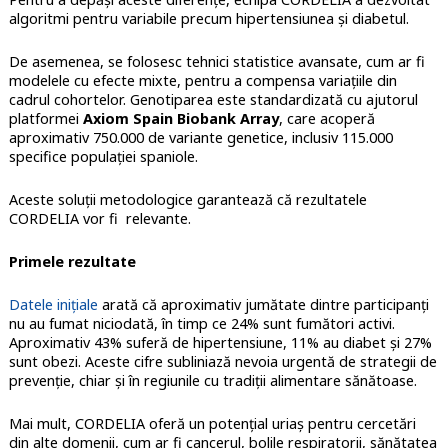
algoritmi pentru variabile precum hipertensiunea și diabetul.
De asemenea, se folosesc tehnici statistice avansate, cum ar fi
modelele cu efecte mixte, pentru a compensa variațiile din
cadrul cohortelor. Genotiparea este standardizată cu ajutorul
platformei
Axiom Spain Biobank Array
, care acoperă
aproximativ 750.000 de variante genetice, inclusiv 115.000
specifice populației spaniole.
Aceste soluții metodologice garantează că rezultatele
CORDELIA vor fi relevante.
Primele rezultate
Datele inițiale
arată că aproximativ jumătate dintre participanți
nu au fumat niciodată, în timp ce 24% sunt fumători activi.
Aproximativ 43% suferă de hipertensiune, 11% au diabet și 27%
sunt obezi. Aceste cifre subliniază nevoia urgentă de strategii de
prevenție, chiar și în regiunile cu tradiții alimentare sănătoase.
Mai mult, CORDELIA oferă un potențial uriaș pentru cercetări
din alte domenii, cum ar fi cancerul, bolile respiratorii, sănătatea