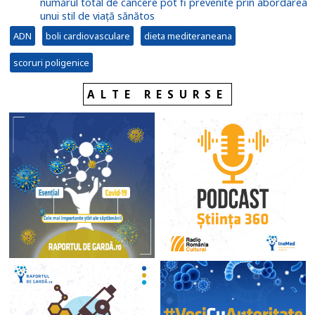
numărul total de cancere pot fi prevenite prin abordarea
unui stil de viață sănătos
ADN
boli cardiovasculare
dieta mediteraneana
scoruri poligenice
ALTE RESURSE