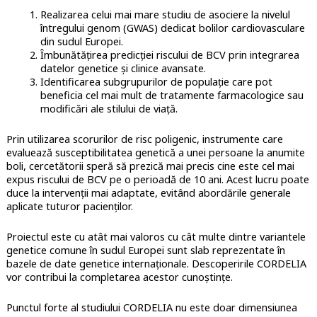
Realizarea celui mai mare studiu de asociere la nivelul
întregului genom (GWAS) dedicat bolilor cardiovasculare
din sudul Europei.
Îmbunătățirea predicției riscului de BCV prin integrarea
datelor genetice și clinice avansate.
Identificarea subgrupurilor de populație care pot
beneficia cel mai mult de tratamente farmacologice sau
modificări ale stilului de viață.
Prin utilizarea scorurilor de risc poligenic, instrumente care
evaluează susceptibilitatea genetică a unei persoane la anumite
boli, cercetătorii speră să prezică mai precis cine este cel mai
expus riscului de BCV pe o perioadă de 10 ani. Acest lucru poate
duce la intervenții mai adaptate, evitând abordările generale
aplicate tuturor pacienților.
Proiectul este cu atât mai valoros cu cât multe dintre variantele
genetice comune în sudul Europei sunt slab reprezentate în
bazele de date genetice internaționale. Descoperirile CORDELIA
vor contribui la completarea acestor cunoștințe.
Punctul forte al studiului CORDELIA nu este doar dimensiunea