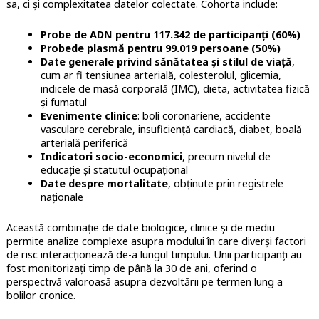
sa, ci și complexitatea datelor colectate. Cohorta include:
Probe de ADN pentru 117.342 de participanți (60%)
Probede plasmă pentru 99.019 persoane (50%)
Date generale privind sănătatea și stilul de viață
,
cum ar fi tensiunea arterială, colesterolul, glicemia,
indicele de masă corporală (IMC), dieta, activitatea fizică
și fumatul
Evenimente clinice
: boli coronariene, accidente
vasculare cerebrale, insuficiență cardiacă, diabet, boală
arterială periferică
Indicatori socio-economici
, precum nivelul de
educație și statutul ocupațional
Date despre mortalitate
, obținute prin registrele
naționale
Această combinație de date biologice, clinice și de mediu
permite analize complexe asupra modului în care diverși factori
de risc interacționează de-a lungul timpului. Unii participanți au
fost monitorizați timp de până la 30 de ani, oferind o
perspectivă valoroasă asupra dezvoltării pe termen lung a
bolilor cronice.