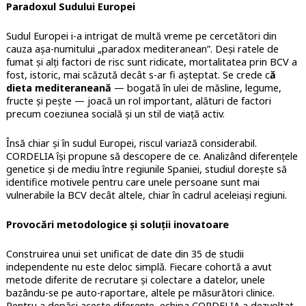
Paradoxul Sudului Europei
Sudul Europei i-a intrigat de multă vreme pe cercetători din
cauza așa-numitului „paradox mediteranean”. Deși ratele de
fumat și alți factori de risc sunt ridicate, mortalitatea prin BCV a
fost, istoric, mai scăzută decât s-ar fi așteptat. Se crede c
ă
dieta mediteraneană
— bogată în ulei de măsline, legume,
fructe și pește — joacă un rol important, alături de factori
precum coeziunea socială și un stil de viață activ.
Însă chiar și în sudul Europei, riscul variază considerabil.
CORDELIA își propune să descopere de ce. Analizând diferențele
genetice și de mediu între regiunile Spaniei, studiul dorește să
identifice motivele pentru care unele persoane sunt mai
vulnerabile la BCV decât altele, chiar în cadrul aceleiași regiuni.
Provocări metodologice și soluții inovatoare
Construirea unui set unificat de date din 35 de studii
independente nu este deloc simplă. Fiecare cohortă a avut
metode diferite de recrutare și colectare a datelor, unele
bazându-se pe auto-raportare, altele pe măsurători clinice.
Pentru a depăși aceste diferențe, echipa CORDELIA a dezvoltat