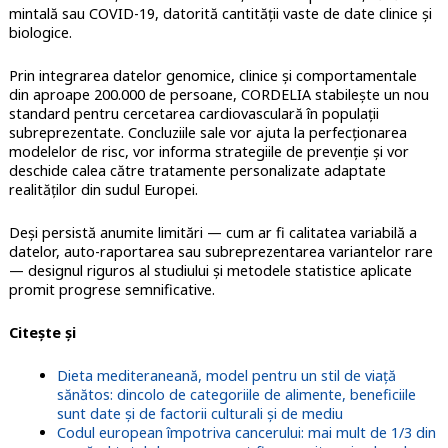
mintală sau COVID-19, datorită cantității vaste de date clinice și
biologice.
Prin integrarea datelor genomice, clinice și comportamentale
din aproape 200.000 de persoane, CORDELIA stabilește un nou
standard pentru cercetarea cardiovasculară în populații
subreprezentate. Concluziile sale vor ajuta la perfecționarea
modelelor de risc, vor informa strategiile de prevenție și vor
deschide calea către tratamente personalizate adaptate
realităților din sudul Europei.
Deși persistă anumite limitări — cum ar fi calitatea variabilă a
datelor, auto-raportarea sau subreprezentarea variantelor rare
— designul riguros al studiului și metodele statistice aplicate
promit progrese semnificative.
Citește și
Dieta mediteraneană, model pentru un stil de viață
sănătos: dincolo de categoriile de alimente, beneficiile
sunt date și de factorii culturali și de mediu
Codul european împotriva cancerului: mai mult de 1/3 din