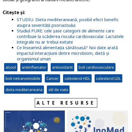
Citeşte şi
:
STUDIU. Dieta mediteraneană, posibil efect benefic
asupra severității psoriazisului
Studiul PURE: cele șase categorii de alimente care
contribuie la scăderea riscului cardiovascular. Lactatele
integrale nu ar trebui evitate
Ce înseamnă alimentația sănătoasă? Noi date arată
impactul interacțiunii dintre microbiom, dietă și
organismul uman
alcool
antiinflamator
antioxidanti
boli cardiovasculare
boli netransmisibile
Cancer
colesterol HDL
colesterol LDL
dieta mediteraneana
stil de viata
ALTE RESURSE