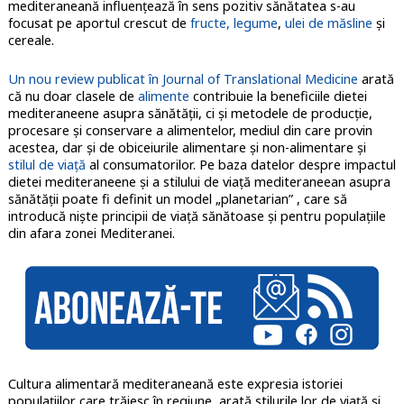
mediteraneană influenţează în sens pozitiv sănătatea s-au
focusat pe aportul crescut de
fructe, legume
,
ulei de măsline
şi
cereale.
Un nou review publicat în Journal of Translational Medicine
arată
că nu doar clasele de
alimente
contribuie la beneficiile dietei
mediteraneene asupra sănătăţii, ci şi metodele de producţie,
procesare şi conservare a alimentelor, mediul din care provin
acestea, dar şi de obiceiurile alimentare şi non-alimentare şi
stilul de viaţă
al consumatorilor. Pe baza datelor despre impactul
dietei mediteraneene și a stilului de viață mediteraneean asupra
sănătății poate fi definit un model „planetarian” , care să
introducă niște principii de viață sănătoase și pentru populațiile
din afara zonei Mediteranei.
Cultura alimentară mediteraneană este expresia istoriei
populațiilor care trăiesc în regiune, arată stilurile lor de viață și