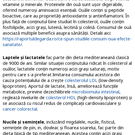
vitamine şi minerale. Proteinele din ouă sunt uşor digerabile,
oferind numeroşi aminoacizi esenţiali. Ouăle conţin şi peptide
bioactive, care au proprietăţi antioxidante şi antiinflamatorii. În
plus faţă de conţinutul bine studiat în colesterol, ouăle conţin
fosfolipide, acizi graşi, luteină, lecitină şi colină. Consumul de ouă
asociază multiple beneficii asupra sănătăţii. Detalii aici:
https://raportuldegarda.ro/ce-spun-studiile-consum-oua-efecte-
sanatate/
.
Laptele şi lactatele
fac parte din dieta mediteraneană clasică
de 9000 de ani. Similar situaţiei conţinutului ridicat în colesterol al
ouălor, lactatele conţin numeroşi acizi graşi saturaţi, motiv
pentru care s-a preferat limitarea consumului acestora din
cauza potenţialului de a creşte
colesterolul LDL
(low-density
lipoprotein). Aportul de lactate, însă, ameliorează funcţiile
metabolice, previne dezechilibrele
microbiomului intestinal
,
reglează nivelurile de
colesterol HDL
(high-density lipoprotein) şi
se asociază cu riscul redus de complicaţii cardiovasculare şi
cancer colorectal
.
Nucile şi seminţele
, incluzând migdalele, nucile, fisticul,
semințele de pin, in, dovleac și floarea soarelui, fac parte din
dieta tipică de tip mediteraneean. Acestea conţin acizi graşi