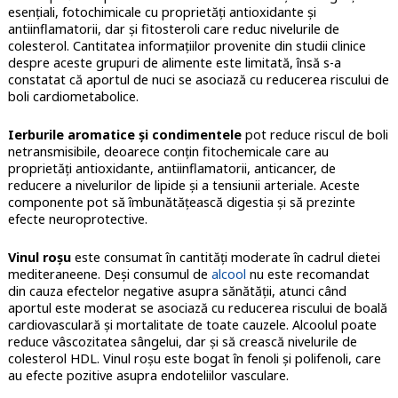
esențiali, fotochimicale cu proprietăţi antioxidante şi
antiinflamatorii, dar şi fitosteroli care reduc nivelurile de
colesterol. Cantitatea informaţiilor provenite din studii clinice
despre aceste grupuri de alimente este limitată, însă s-a
constatat că aportul de nuci se asociază cu reducerea riscului de
boli cardiometabolice.
Ierburile aromatice şi condimentele
pot reduce riscul de boli
netransmisibile, deoarece conţin fitochemicale care au
proprietăţi antioxidante, antiinflamatorii, anticancer, de
reducere a nivelurilor de lipide şi a tensiunii arteriale. Aceste
componente pot să îmbunătăţească digestia şi să prezinte
efecte neuroprotective.
Vinul roşu
este consumat în cantităţi moderate în cadrul dietei
mediteraneene. Deşi consumul de
alcool
nu este recomandat
din cauza efectelor negative asupra sănătăţii, atunci când
aportul este moderat se asociază cu reducerea riscului de boală
cardiovasculară şi mortalitate de toate cauzele. Alcoolul poate
reduce vâscozitatea sângelui, dar şi să crească nivelurile de
colesterol HDL. Vinul roşu este bogat în fenoli şi polifenoli, care
au efecte pozitive asupra endoteliilor vasculare.