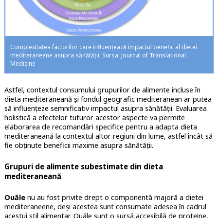
Complexitatea factorilor care influențează impactul benefic al dietei
mediteraneene asupra sănătății. Sursa: Journal of Translational
Medicine
Astfel, contextul consumului grupurilor de alimente incluse în
dieta mediteraneană şi fondul geografic mediteranean ar putea
să influenţeze semnificativ impactul asupra sănătăţii. Evaluarea
holistică a efectelor tuturor acestor aspecte va permite
elaborarea de recomandări specifice pentru a adapta dieta
mediteraneană la contextul altor regiuni din lume, astfel încât să
fie obţinute beneficii maxime asupra sănătăţii.
Grupuri de alimente subestimate din dieta
mediteraneană
Ouăle
nu au fost privite drept o componentă majoră a dietei
mediteraneene, deşi acestea sunt consumate adesea în cadrul
acestui stil alimentar. Ouăle sunt o sursă accesibilă de proteine,