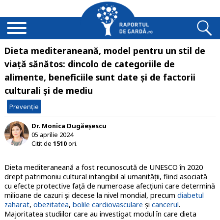
Dieta mediteraneană, model pentru un stil de
viață sănătos: dincolo de categoriile de
alimente, beneficiile sunt date și de factorii
culturali și de mediu
Prevenție
Dr. Monica Dugăeșescu
05 aprilie 2024
Citit de
1510
ori.
Dieta mediteraneană a fost recunoscută de UNESCO în 2020
drept patrimoniu cultural intangibil al umanităţii, fiind asociată
cu efecte protective faţă de numeroase afecţiuni care determină
milioane de cazuri şi decese la nivel mondial, precum
diabetul
zaharat
,
obezitatea
,
bolile cardiovasculare
şi
cancerul
.
Majoritatea studiilor care au investigat modul în care dieta