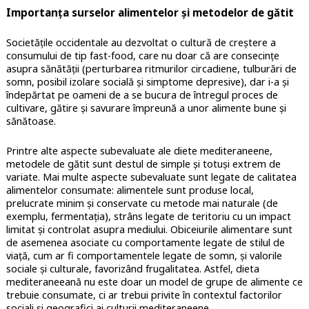
Importanța surselor alimentelor și metodelor de gătit
Societățile occidentale au dezvoltat o cultură de creștere a
consumului de tip fast-food, care nu doar că are consecințe
asupra sănătății (perturbarea ritmurilor circadiene, tulburări de
somn, posibil izolare socială și simptome depresive), dar i-a și
îndepărtat pe oameni de a se bucura de întregul proces de
cultivare, gătire și savurare împreună a unor alimente bune și
sănătoase.
Printre alte aspecte subevaluate ale diete mediteraneene,
metodele de gătit sunt destul de simple și totuși extrem de
variate. Mai multe aspecte subevaluate sunt legate de calitatea
alimentelor consumate: alimentele sunt produse local,
prelucrate minim și conservate cu metode mai naturale (de
exemplu, fermentația), strâns legate de teritoriu cu un impact
limitat și controlat asupra mediului. Obiceiurile alimentare sunt
de asemenea asociate cu comportamente legate de stilul de
viață, cum ar fi comportamentele legate de somn, și valorile
sociale și culturale, favorizând frugalitatea. Astfel, dieta
mediteraneeană nu este doar un model de grupe de alimente ce
trebuie consumate, ci ar trebui privite în contextul factorilor
sociali și geografici ai culturii mediteraneene.