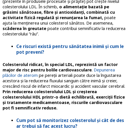
(prezente în produsele procesate și prăjite) pot crește nivelul
colesterolului LDL. În schimb,
o alimentație bazată pe
grăsimi sănătoase, fibre și antioxidanți, combinată cu
activitate fizică regulată și renunțarea la fumat,
poate
ajuta la menținerea unui colesterol sănătos. De asemenea,
scăderea în greutate
poate contribui semnificativ la reducerea
colesterolului “rău”.
Ce riscuri există pentru sănătatea inimii și cum le
pot preveni?
Colesterolul ridicat, în special LDL, reprezintă un factor
major de risc pentru bolile cardiovasculare
.
Depunerea
plăcilor de aterom
pe pereții arteriali poate duce la îngustarea
acestora și la reducerea fluxului sanguin către inimă și creier,
crescând riscul de infarct miocardic și accident vascular cerebral.
Prin reducerea colesterolului LDL și creșterea
colesterolului HDL printr-o dietă echilibrată, exerciții fizice
și tratamente medicamentoase, riscurile cardiovasculare
pot fi semnificativ reduse.
Cum pot să monitorizez colesterolul și cât de des
ar trebui să fac acest lucru?