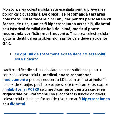
Monitorizarea colesterolului este esențială pentru prevenirea
bolilor cardiovasculare.
De obicei, se recomandă testarea
colesterolului la fiecare cinci ani, dar pentru persoanele cu
factori de risc, cum ar fi hipertensiunea arterială, diabetul
sau istoricul familial de boli de inimă, medicul poate
recomanda verificări mai frecvente.
Testarea colesterolului
ajută la identificarea problemelor înainte de a deveni evidente
clinic.
Ce opțiuni de tratament există dacă colesterolul
este ridicat?
Dacă modificările stilului de viață nu sunt suficiente pentru
controlul colesterolului,
medicul poate recomanda
medicamente
pentru reducerea LDL, cum ar fi
statinele
. În
funcție de situație, pot fi prescrise și alte medicamente, cum ar
fi
inhibitori ai PCSK9
sau medicamente pentru scăderea
trigliceridelor.
Tratamentul va fi adaptat în funcție de nivelul
colesterolului și de alți factori de risc, cum ar fi
hipertensiunea
sau
diabetul
.