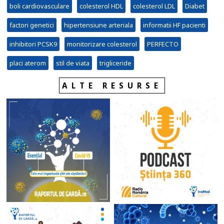
boli cardiovasculare
colesterol HDL
colesterol LDL
Diabet
factori genetici
hipertensiune arteriala
informatii HF pacienti
inhibitori PCSK9
monitorizare colesterol
PERFECTO
placi aterom
stil de viata
trigliceride
ALTE RESURSE