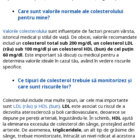
Care sunt valorile normale ale colesterolului
pentru mine?
Valorile colesterolului
sunt influențate de factori precum vârsta,
istoricul medical și stilul de viață. De obicei, valorile recomandate
includ un
colesterol total sub 200 mg/dl, un colesterol LDL
(rău) sub 100 mg/dl și un colesterol HDL (bun) de cel puțin
60 mg/dl.
Este important să discuți cu medicul pentru a
determina valorile ideale în cazul tău, având în vedere riscurile
specifice.
Ce tipuri de colesterol trebuie să monitorizez și
care sunt riscurile lor?
Colesterolul include mai multe tipuri, iar cele mai importante
sunt
LDL (rău) și HDL (bun)
.
LDL
este asociat cu riscul de a
dezvolta ateroscleroză și boli cardiovasculare, deoarece se
depune pe pereții arteriali, îngustându-le. În schimb,
HDL
ajută
la eliminarea excesului de colesterol din sânge, protejând astfel
arterele. De asemenea,
trigliceridele
, un alt tip de grăsime din
sânge, trebuie monitorizate, întrucât un nivel ridicat al acestora