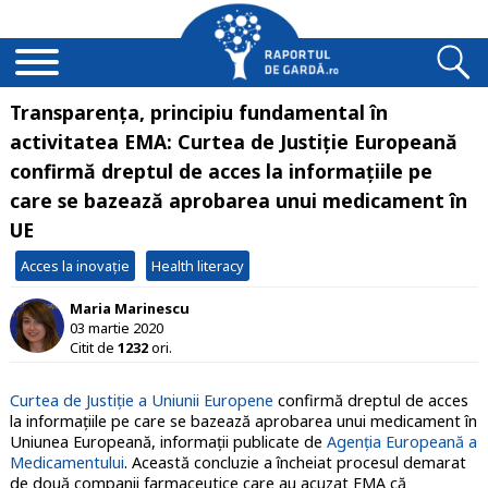
Transparența, principiu fundamental în
activitatea EMA: Curtea de Justiție Europeană
confirmă dreptul de acces la informațiile pe
care se bazează aprobarea unui medicament în
UE
Acces la inovație
Health literacy
Maria Marinescu
03 martie 2020
Citit de
1232
ori.
Curtea de Justiție a Uniunii Europene
confirmă dreptul de acces
la informațiile pe care se bazează aprobarea unui medicament în
Uniunea Europeană, informații publicate de
Agenția Europeană a
Medicamentului
. Această concluzie a încheiat procesul demarat
de două companii farmaceutice care au acuzat EMA că