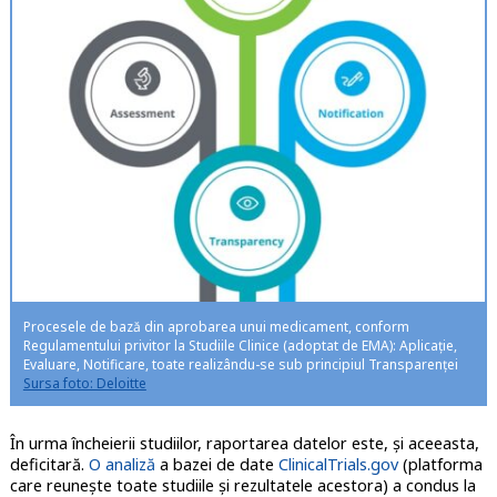
Procesele de bază din aprobarea unui medicament, conform
Regulamentului privitor la Studiile Clinice (adoptat de EMA): Aplicație,
Evaluare, Notificare, toate realizându-se sub principiul Transparenței
Sursa foto: Deloitte
În urma încheierii studiilor, raportarea datelor este, și aceeasta,
deficitară.
O analiză
a bazei de date
ClinicalTrials.gov
(platforma
care reunește toate studiile și rezultatele acestora) a condus la