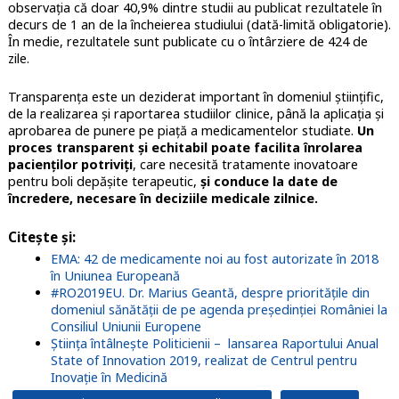
observația că doar 40,9% dintre studii au publicat rezultatele în
decurs de 1 an de la încheierea studiului (dată-limită obligatorie).
În medie, rezultatele sunt publicate cu o întârziere de 424 de
zile.
Transparența este un deziderat important în domeniul științific,
de la realizarea și raportarea studiilor clinice, până la aplicația și
aprobarea de punere pe piață a medicamentelor studiate.
Un
proces transparent și echitabil poate facilita înrolarea
pacienților potriviți
, care necesită tratamente inovatoare
pentru boli depășite terapeutic,
și conduce la date de
încredere, necesare în deciziile medicale zilnice.
Citește și:
EMA: 42 de medicamente noi au fost autorizate în 2018
în Uniunea Europeană
#RO2019EU. Dr. Marius Geantă, despre prioritățile din
domeniul sănătății de pe agenda președinției României la
Consiliul Uniunii Europene
Știința întâlnește Politicienii – lansarea Raportului Anual
State of Innovation 2019, realizat de Centrul pentru
Inovație în Medicină