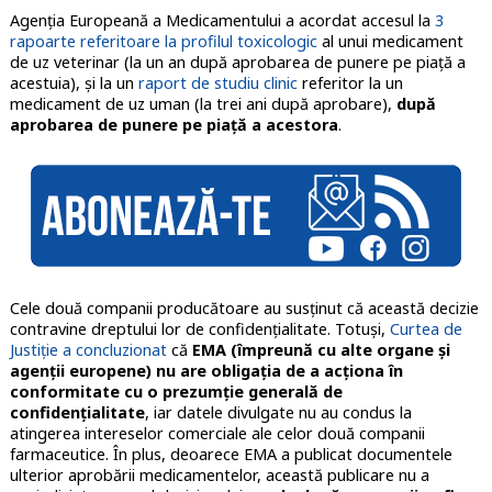
Agenția Europeană a Medicamentului a acordat accesul la
3
rapoarte referitoare la profilul toxicologic
al unui medicament
de uz veterinar (la un an după aprobarea de punere pe piață a
acestuia), și la un
raport de studiu clinic
referitor la un
medicament de uz uman (la trei ani după aprobare),
după
aprobarea de punere pe piață a acestora
.
Cele două companii producătoare au susținut că această decizie
contravine dreptului lor de confidențialitate. Totuși,
Curtea de
Justiție a concluzionat
că
EMA (împreună cu alte organe și
agenții europene) nu are obligația de a acționa în
conformitate cu o prezumție generală de
confidențialitate
, iar datele divulgate nu au condus la
atingerea intereselor comerciale ale celor două companii
farmaceutice. În plus, deoarece EMA a publicat documentele
ulterior aprobării medicamentelor, această publicare nu a