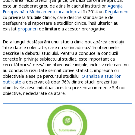
publicarea rezultatelor științifice, pe baza cărora se aprobă,
este un deziderat greu de atins în cadrul instituțiilor.
Agenția
Europeană a Medicamentului a adoptat
în 2014 un
Regulament
cu privire la Studiile Clinice, care descrie standardele de
desfășurare și raportare a studiilor clinice, însă ulterior au
existat
propuneri
de limitare a acestor prerogative.
De-a lungul desfășurării unui studiu clinic pot apărea corelații
între datele colectate, care nu se încadrează în obiectivele
descrise la debutul studiului. Pentru a conduce la concluzii
corecte în privința subiectului studiat, este important ca
cercetătorii să dezvăluie obiectivele inițiale, inclusiv cele care nu
au condus la rezultate semnificative statistic, împreună cu
obiectivele alese pe parcursul studiului.
O analiză a studiilor
publicate
a observat că doar 76% dintre studii prezentau
obiectivele alese inițial, iar acestea prezentau în medie 5,4 noi
obiective, nedeclarate ca atare.