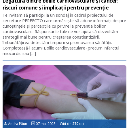
Legătura dintre bolile cardiovasculare și cancer:
riscuri comune și implicații pentru prevenție
Te invităm să participi la un sondaj în cadrul proiectului de
cercetare PERFECTO care urmărește să adune informații despre
cunoștințele și percepțiile cu privire la prevenția bolilor
cardiovasculare. Răspunsurile tale ne vor ajuta să dezvoltăm
strategii mai bune pentru creșterea conștientizării,
îmbunătățirea detectării timpurii și promovarea sănătății.
Completează-l acum! Bolile cardiovasculare (precum infarctul
miocardic sau […]
Andra Păun
07 mai 2025 Citit de
270
ori