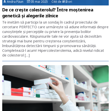
Andra Păun
05 mai 2025 Citit de
813
ori
De ce crește colesterolul? Între moștenirea
genetică și alegerile zilnice
Te invităm să participi la un sondaj în cadrul proiectului de
cercetare PERFECTO care urmărește să adune informații despre
cunoștințele și percepțiile cu privire la prevenția bolilor
cardiovasculare. Răspunsurile tale ne vor ajuta să dezvoltăm
strategii mai bune pentru creșterea conștientizării,
îmbunătățirea detectării timpurii și promovarea sănătății.
Completează-l acum! Hipercolesterolemia, adică nivelul ridicat
de colesterol […]