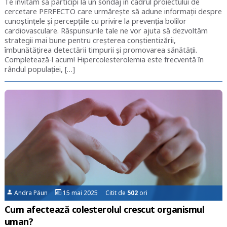
Te invităm să participi la un sondaj în cadrul proiectului de
cercetare PERFECTO care urmărește să adune informații despre
cunoștințele și percepțiile cu privire la prevenția bolilor
cardiovasculare. Răspunsurile tale ne vor ajuta să dezvoltăm
strategii mai bune pentru creșterea conștientizării,
îmbunătățirea detectării timpurii și promovarea sănătății.
Completează-l acum! Hipercolesterolemia este frecventă în
rândul populaţiei, […]
Andra Păun
15 mai 2025 Citit de
502
ori
Cum afectează colesterolul crescut organismul
uman?