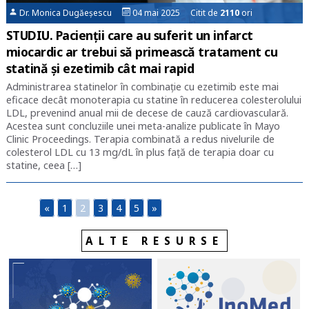
Dr. Monica Dugăeșescu
04 mai 2025 Citit de
2110
ori
STUDIU. Pacienții care au suferit un infarct
miocardic ar trebui să primească tratament cu
statină și ezetimib cât mai rapid
Administrarea statinelor în combinație cu ezetimib este mai
eficace decât monoterapia cu statine în reducerea colesterolului
LDL, prevenind anual mii de decese de cauză cardiovasculară.
Acestea sunt concluziile unei meta-analize publicate în Mayo
Clinic Proceedings. Terapia combinată a redus nivelurile de
colesterol LDL cu 13 mg/dL în plus față de terapia doar cu
statine, ceea […]
«
1
2
3
4
5
»
ALTE RESURSE