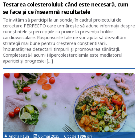
Testarea colesterolului: când este necesară, cum
se face și ce înseamnă rezultatele
Te invităm să participi la un sondaj în cadrul proiectului de
cercetare PERFECTO care urmărește să adune informații despre
cunoștințele și percepțiile cu privire la prevenția bolilor
cardiovasculare. Răspunsurile tale ne vor ajuta să dezvoltăm
strategii mai bune pentru creșterea conștientizării,
îmbunătățirea detectării timpurii și promovarea sănătății.
Completează-l acum! Hipercolesterolemia este mediatorul
apariţiei şi progresiei […]
Andra Păun
06 mai 2025 Citit de
1396
ori