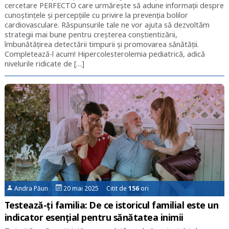
cercetare PERFECTO care urmărește să adune informații despre
cunoștințele și percepțiile cu privire la prevenția bolilor
cardiovasculare. Răspunsurile tale ne vor ajuta să dezvoltăm
strategii mai bune pentru creșterea conștientizării,
îmbunătățirea detectării timpurii și promovarea sănătății.
Completează-l acum! Hipercolesterolemia pediatrică, adică
nivelurile ridicate de […]
Andra Păun
20 mai 2025 Citit de
156
ori
Testează-ți familia: De ce istoricul familial este un
indicator esențial pentru sănătatea inimii