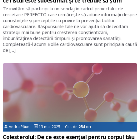
ce riscul este subestimat și ce trebuie să știm
Te invităm să participi la un sondaj în cadrul proiectului de
cercetare PERFECTO care urmărește să adune informații despre
cunoștințele și percepțiile cu privire la prevenția bolilor
cardiovasculare. Răspunsurile tale ne vor ajuta să dezvoltăm
strategii mai bune pentru creșterea conștientizării,
îmbunătățirea detectării timpurii și promovarea sănătății.
Completează-l acum! Bolile cardiovasculare sunt principala cauză
de […]
Andra Păun
13 mai 2025 Citit de
254
ori
Colesterolul: De ce este esențial pentru corpul tău