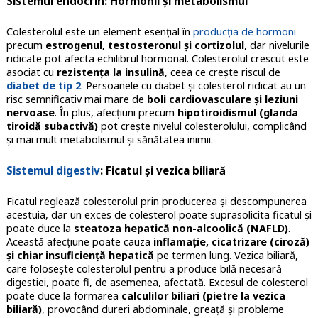
Sistemul endocrin: Hormonii și metabolismul
Colesterolul este un element esențial în
producția de hormoni
precum
estrogenul, testosteronul și cortizolul
, dar nivelurile
ridicate pot afecta echilibrul hormonal. Colesterolul crescut este
asociat cu
rezistența la insulină
, ceea ce crește riscul de
diabet de tip 2
. Persoanele cu diabet și colesterol ridicat au un
risc semnificativ mai mare de
boli cardiovasculare și leziuni
nervoase
. În plus, afecțiuni precum
hipotiroidismul (glanda
tiroidă subactivă)
pot crește nivelul colesterolului, complicând
și mai mult metabolismul și sănătatea inimii.
Sistemul digestiv
: Ficatul și vezica biliară
Ficatul reglează colesterolul prin producerea și descompunerea
acestuia, dar un exces de colesterol poate suprasolicita ficatul și
poate duce la
steatoza hepatică non-alcoolică (NAFLD)
.
Această afecțiune poate cauza
inflamație, cicatrizare (ciroză)
și chiar insuficiență hepatică
pe termen lung. Vezica biliară,
care folosește colesterolul pentru a produce bilă necesară
digestiei, poate fi, de asemenea, afectată. Excesul de colesterol
poate duce la formarea
calculilor biliari (pietre la vezica
biliară)
, provocând dureri abdominale, greață și probleme