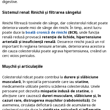
digestive.
Sistemul renal: Rinichii și filtrarea sângelui
Rinichii filtrează toxinele din sânge, dar colesterolul ridicat poate
deteriora vasele mici de sânge din rinichi. În timp, acest lucru
poate duce la
boală cronică de rinichi
(BCR)
, unde funcția
renală redusă provoacă
retenție de lichide, hipertensiune
arterială și insuficiență renală
. Deoarece rinichii joacă un rol
important în reglarea tensiunii arteriale, deteriorarea acestora
din cauza colesterolului poate agrava hipertensiunea, creând un
cerc vicios periculos.
Mușchii și articulațiile
Colesterolul ridicat poate contribui la
durere și slăbiciune
musculară
, în special la persoanele care iau
statine
,
medicamente utilizate pentru scăderea colesterolului. Unele
persoane pot dezvolta
miopatie indusă de statine
, o
afecțiune care cauzează
dureri musculare, slăbiciune și, în
cazuri rare, distrugerea mușchilor (rabdomioliză)
. De
asemenea, circulația deficitară cauzată de acumularea de
colesterol poate duce la
rigiditate articulară și inflamație
,