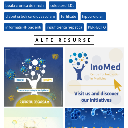
boala cronica de rinichi
colesterol LDL
diabet si boli cardiovasculare
fertilitate
hipotiroidism
informatii HF pacienti
insuficienta hepatica
PERFECTO
ALTE RESURSE