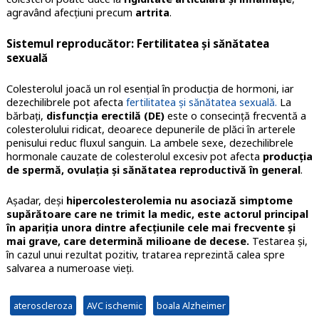
agravând afecțiuni precum
artrita
.
Sistemul reproducător: Fertilitatea și sănătatea
sexuală
Colesterolul joacă un rol esențial în producția de hormoni, iar
dezechilibrele pot afecta
fertilitatea și sănătatea sexuală.
La
bărbați,
disfuncția erectilă (DE)
este o consecință frecventă a
colesterolului ridicat, deoarece depunerile de plăci în arterele
penisului reduc fluxul sanguin. La ambele sexe, dezechilibrele
hormonale cauzate de colesterolul excesiv pot afecta
producția
de spermă, ovulația și sănătatea reproductivă în general
.
Aşadar, deşi
hipercolesterolemia nu asociază simptome
supărătoare care ne trimit la medic, este actorul principal
în apariţia unora dintre afecţiunile cele mai frecvente şi
mai grave, care determină milioane de decese.
Testarea şi,
în cazul unui rezultat pozitiv, tratarea reprezintă calea spre
salvarea a numeroase vieţi.
ateroscleroza
AVC ischemic
boala Alzheimer