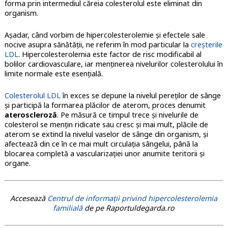
forma prin intermediul căreia colesterolul este eliminat din
organism.
Aşadar, când vorbim de hipercolesterolemie şi efectele sale
nocive asupra sănătăţii, ne referim în mod particular la
creşterile
LDL
. Hipercolesterolemia este factor de risc modificabil al
bolilor cardiovasculare, iar menţinerea nivelurilor colesterolului în
limite normale este esenţială.
Colesterolul LDL
în exces se depune la nivelul pereţilor de sânge
şi participă la formarea plăcilor de aterom, proces denumit
ateroscleroză
. Pe măsură ce timpul trece şi nivelurile de
colesterol se menţin ridicate sau cresc şi mai mult, plăcile de
aterom se extind la nivelul vaselor de sânge din organism, şi
afectează din ce în ce mai mult circulaţia sângelui, până la
blocarea completă a vascularizaţiei unor anumite teritorii şi
organe.
Accesează
Centrul de informații privind hipercolesterolemia
familială
de pe Raportuldegarda.ro