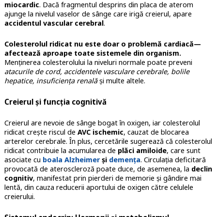
miocardic
. Dacă fragmentul desprins din placa de aterom
ajunge la nivelul vaselor de sânge care irigă creierul, apare
accidentul vascular cerebral
.
Colesterolul ridicat nu este doar o problemă cardiacă—
afectează aproape toate sistemele din organism.
Menținerea colesterolului la niveluri normale poate preveni
atacurile de cord, accidentele vasculare cerebrale, bolile
hepatice, insuficiența renală
și multe altele.
Creierul și funcția cognitivă
Creierul are nevoie de sânge bogat în oxigen, iar colesterolul
ridicat crește riscul de
AVC ischemic
, cauzat de blocarea
arterelor cerebrale. În plus, cercetările sugerează că colesterolul
ridicat contribuie la acumularea de
plăci amiloide
, care sunt
asociate cu
boala Alzheimer
și
demența
. Circulația deficitară
provocată de ateroscleroză poate duce, de asemenea, la
declin
cognitiv
, manifestat prin pierderi de memorie și gândire mai
lentă, din cauza reducerii aportului de oxigen către celulele
creierului.