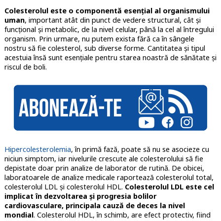
Colesterolul este o componentă esenţial al organismului
uman
, important atât din punct de vedere structural, cât şi
funcţional şi metabolic, de la nivel celular, până la cel al întregului
organism. Prin urmare, nu putem exista fără ca în sângele
nostru să fie colesterol, sub diverse forme. Cantitatea şi tipul
acestuia însă sunt esenţiale pentru starea noastră de sănătate şi
riscul de boli.
Hipercolesterolemia
, în primă fază, poate să nu se asocieze cu
niciun simptom, iar nivelurile crescute ale colesterolului să fie
depistate doar prin analize de laborator de rutină. De obicei,
laboratoarele de analize medicale raportează colesterolul total,
colesterolul LDL şi colesterolul HDL.
Colesterolul LDL este cel
implicat în dezvoltarea şi progresia bolilor
cardiovasculare, principala cauză de deces la nivel
mondial
. Colesterolul HDL, în schimb, are efect protectiv, fiind