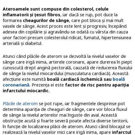
Ateroamele sunt compuse din colesterol, celule
inflamatorii și țesut fibros
, iar dacă se rup, pot duce la
formarea
cheagurilor de sânge
, care pot bloca și mai mult
vasele de sânge. Acest proces este lent și progresiv, începând
adesea din copilărie și agravându-se odată cu vârsta din cauza
unor factori precum colesterolul ridicat, fumatul, hipertensiunea
arterială și diabetul.
Atunci când plăcile de aterom se dezvoltă la nivelul vaselor de
sânge care irigă inima, arterele coronare, apare durerea în piept
cunoscută drept angină pectorală, cauzată de reducerea fluxului
de sânge la nivelul miocardului (musculatura cardiacă). Această
afecţiune este numită
boală cardiacă ischemică sau
boală
coronariană
. Prezenţa ei este
factor de risc pentru apariţia
infarctului miocardic.
Plăcile de aterom
se pot rupe, iar fragmentele desprinse pot
determina apariţia de cheaguri de sânge, care vor bloca fluxul
de sânge la nivelul arterelor mai înguste din aval. Această
obstrucţie acută şi foarte severă poate afecta diverse teritorii,
în funcţie de localizarea plăcii de aterom. Atunci când blocajul se
realizează la nivelul vaselor mici care irigă inima, apare
infarctul