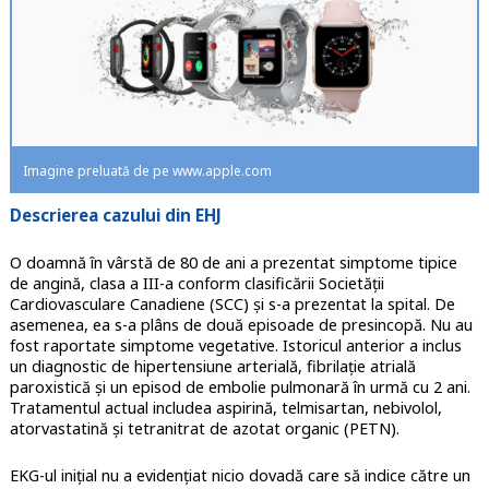
Imagine preluată de pe www.apple.com
Descrierea
caz
ului
din EHJ
O doamnă în vârstă de 80 de ani a prezentat simptome tipice
de angină, clasa a III-a conform clasificării Societății
Cardiovasculare Canadiene (SCC) și s-a prezentat la spital. De
asemenea, ea s-a plâns de două episoade de presincopă. Nu au
fost raportate simptome vegetative. Istoricul anterior a inclus
un diagnostic de hipertensiune arterială, fibrilație atrială
paroxistică și un episod de embolie pulmonară în urmă cu 2 ani.
Tratamentul actual includea aspirină, telmisartan, nebivolol,
atorvastatină și tetranitrat de azotat organic (PETN).
EKG-ul inițial nu a evidențiat nicio dovadă care să indice către un