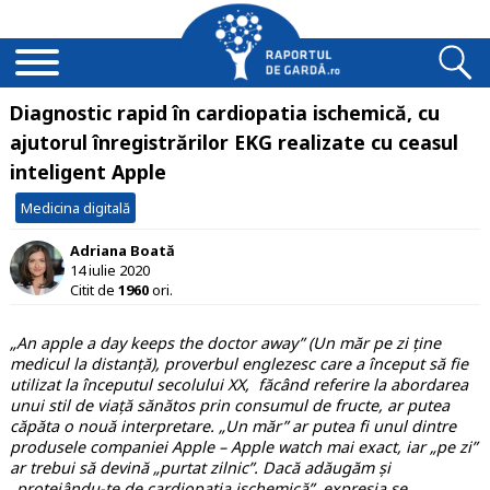
Diagnostic rapid în cardiopatia ischemică, cu
ajutorul înregistrărilor EKG realizate cu ceasul
inteligent Apple
Medicina digitală
Adriana Boată
14 iulie 2020
Citit de
1960
ori.
„An apple a day keeps the doctor away” (Un măr pe zi ține
medicul la distanță), proverbul englezesc care a început să fie
utilizat la începutul secolului XX, făcând referire la abordarea
unui stil de viață sănătos prin consumul de fructe, ar putea
căpăta o nouă interpretare. „Un măr” ar putea fi unul dintre
produsele companiei Apple – Apple watch mai exact, iar „pe zi”
ar trebui să devină „purtat zilnic”. Dacă adăugăm și
„protejându-te de cardiopatia ischemică”, expresia se