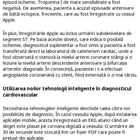
episod ischemic. Troponina I de mare sensibilitate a fost
negativă. De asemenea, pacienta a acuzat episoade anterioare
de bătăi ectopice, frecvente, care au fost înregistrate cu ceasul
Apple.
În plus, înregistrările Apple au inclus urmăriri subdenivelare de
segment ST. Pe baza acestei dovezi, care indica o posibilă
ischemie, diagnosticul suplimentar a fost omis și pacienta a fost
transferată direct la laboratorul de cateterism cardiac, unde a
fost observată o stenoză la nivelul arterei coronare stângi și o
leziune la nivelul arterei descendente anterioare și bifurcația
arterelor diagonale. În consecință, pacientei i s-a efectuat
angioplastie coronariană cu stent, fiind externată o zi mai târziu.
Utilizarea noilor tehnologii inteligente în diagnosticul
cardiovascular
Dezvoltarea tehnologiilor inteligente deschide calea către noi
posibilități de diagnostic. În cazul ceasului Apple, după instalarea
aplicației mobile, acesta înregistrează un EKG atunci când un
deget este plasat pe coroana digitală a ceasului. O urmărire de
30 de secunde este stocată într-un fișier PDF care poate fi
preluat din aplicație.