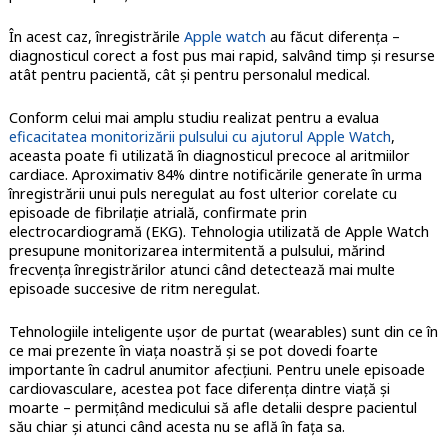
În acest caz, înregistrările
Apple watch
au făcut diferența –
diagnosticul corect a fost pus mai rapid, salvând timp și resurse
atât pentru pacientă, cât și pentru personalul medical.
Conform celui mai amplu studiu realizat pentru a evalua
eficacitatea monitorizării pulsului cu ajutorul Apple Watch
,
aceasta poate fi utilizată în diagnosticul precoce al aritmiilor
cardiace. Aproximativ 84% dintre notificările generate în urma
înregistrării unui puls neregulat au fost ulterior corelate cu
episoade de fibrilație atrială, confirmate prin
electrocardiogramă (EKG). Tehnologia utilizată de Apple Watch
presupune monitorizarea intermitentă a pulsului, mărind
frecvența înregistrărilor atunci când detectează mai multe
episoade succesive de ritm neregulat.
Tehnologiile inteligente ușor de purtat (wearables) sunt din ce în
ce mai prezente în viața noastră și se pot dovedi foarte
importante în cadrul anumitor afecțiuni. Pentru unele episoade
cardiovasculare, acestea pot face diferența dintre viață și
moarte – permițând medicului să afle detalii despre pacientul
său chiar și atunci când acesta nu se află în fața sa.