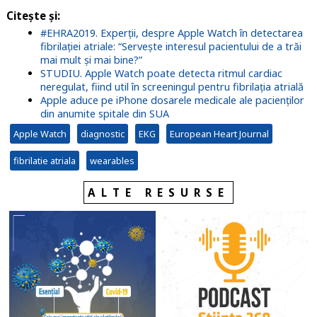
Citește și:
#EHRA2019. Experții, despre Apple Watch în detectarea
fibrilației atriale: “Servește interesul pacientului de a trăi
mai mult și mai bine?”
STUDIU. Apple Watch poate detecta ritmul cardiac
neregulat, fiind util în screeningul pentru fibrilația atrială
Apple aduce pe iPhone dosarele medicale ale pacienților
din anumite spitale din SUA
Apple Watch
diagnostic
EKG
European Heart Journal
fibrilatie atriala
wearables
ALTE RESURSE