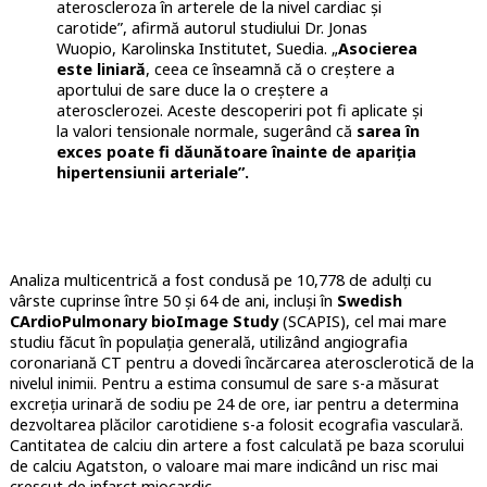
ateroscleroza în arterele de la nivel cardiac și
carotide”, afirmă autorul studiului Dr. Jonas
Wuopio, Karolinska Institutet, Suedia. „
Asocierea
este liniară
, ceea ce înseamnă că o creștere a
aportului de sare duce la o creștere a
aterosclerozei. Aceste descoperiri pot fi aplicate și
la valori tensionale normale, sugerând că
sarea în
exces poate fi dăunătoare înainte de apariția
hipertensiunii arteriale”.
Analiza multicentrică a fost condusă pe 10,778 de adulți cu
vârste cuprinse între 50 și 64 de ani, incluși în
Swedish
CArdioPulmonary bioImage Study
(SCAPIS), cel mai mare
studiu făcut în populația generală, utilizând angiografia
coronariană CT pentru a dovedi încărcarea aterosclerotică de la
nivelul inimii. Pentru a estima consumul de sare s-a măsurat
excreția urinară de sodiu pe 24 de ore, iar pentru a determina
dezvoltarea plăcilor carotidiene s-a folosit ecografia vasculară.
Cantitatea de calciu din artere a fost calculată pe baza scorului
de calciu Agatston, o valoare mai mare indicând un risc mai
crescut de infarct miocardic.