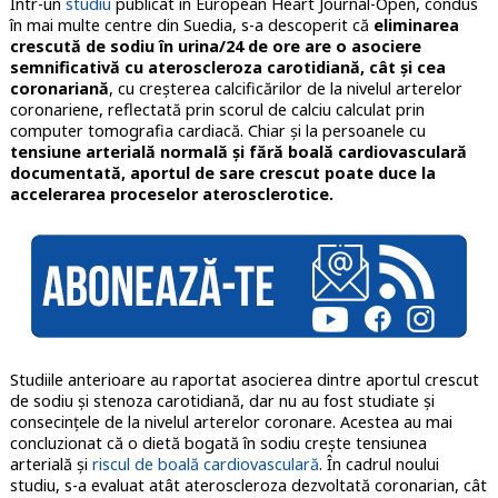
Într-un
studiu
publicat în European Heart Journal-Open, condus
în mai multe centre din Suedia, s-a descoperit că
eliminarea
crescută de sodiu în urina/24 de ore are o asociere
semnificativă cu ateroscleroza carotidiană, cât și cea
coronariană
, cu creșterea calcificărilor de la nivelul arterelor
coronariene, reflectată prin scorul de calciu calculat prin
computer tomografia cardiacă. Chiar și la persoanele cu
tensiune arterială normală și fără boală cardiovasculară
documentată, aportul de sare crescut poate duce la
accelerarea proceselor aterosclerotice.
Studiile anterioare au raportat asocierea dintre aportul crescut
de sodiu și stenoza carotidiană, dar nu au fost studiate și
consecințele de la nivelul arterelor coronare. Acestea au mai
concluzionat că o dietă bogată în sodiu crește tensiunea
arterială și
riscul de boală cardiovasculară
. În cadrul noului
studiu, s-a evaluat atât ateroscleroza dezvoltată coronarian, cât