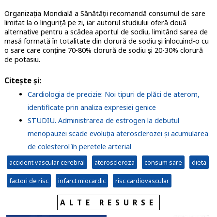
Organizația Mondială a Sănătății recomandă consumul de sare
limitat la o linguriță pe zi, iar autorul studiului oferă două
alternative pentru a scădea aportul de sodiu, limitând sarea de
masă formată în totalitate din clorură de sodiu și înlocuind-o cu
o sare care conține 70-80% clorură de sodiu și 20-30% clorură
de potasiu.
Citește și:
Cardiologia de precizie: Noi tipuri de plăci de aterom,
identificate prin analiza expresiei genice
STUDIU. Administrarea de estrogen la debutul
menopauzei scade evoluția aterosclerozei și acumularea
de colesterol în peretele arterial
accident vascular cerebral
ateroscleroza
consum sare
dieta
factori de risc
infarct miocardic
risc cardiovascular
ALTE RESURSE