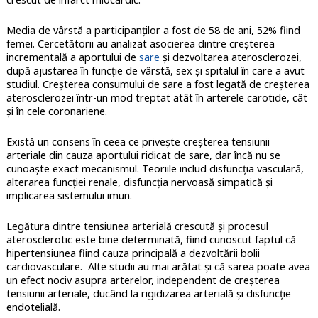
Media de vârstă a participanților a fost de 58 de ani, 52% fiind
femei. Cercetătorii au analizat asocierea dintre creșterea
incrementală a aportului de
sare
și dezvoltarea aterosclerozei,
după ajustarea în funcție de vârstă, sex și spitalul în care a avut
studiul. Creșterea consumului de sare a fost legată de creșterea
aterosclerozei într-un mod treptat atât în arterele carotide, cât
și în cele coronariene.
Există un consens în ceea ce privește creșterea tensiunii
arteriale din cauza aportului ridicat de sare, dar încă nu se
cunoaște exact mecanismul. Teoriile includ disfuncția vasculară,
alterarea funcției renale, disfuncția nervoasă simpatică și
implicarea sistemului imun.
Legătura dintre tensiunea arterială crescută și procesul
aterosclerotic este bine determinată, fiind cunoscut faptul că
hipertensiunea fiind cauza principală a dezvoltării bolii
cardiovasculare. Alte studii au mai arătat și că sarea poate avea
un efect nociv asupra arterelor, independent de creșterea
tensiunii arteriale, ducând la rigidizarea arterială și disfuncție
endotelială.