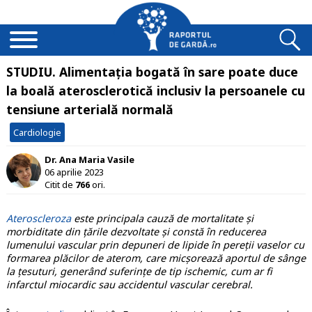
STUDIU. Alimentația bogată în sare poate duce
la boală aterosclerotică inclusiv la persoanele cu
tensiune arterială normală
Cardiologie
Dr. Ana Maria Vasile
06 aprilie 2023
Citit de
766
ori.
Ateroscleroza
este principala cauză de mortalitate și
morbiditate din țările dezvoltate și constă în reducerea
lumenului vascular prin depuneri de lipide în pereții vaselor cu
formarea plăcilor de aterom, care micșorează aportul de sânge
la țesuturi, generând suferințe de tip ischemic, cum ar fi
infarctul miocardic sau accidentul vascular cerebral.