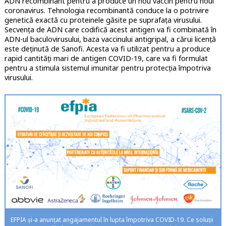
ADN recombinant pentru a produce un nou vaccin pentru noul
coronavirus. Tehnologia recombinantă conduce la o potrivire
genetică exactă cu proteinele găsite pe suprafața virusului.
Secvența de ADN care codifică acest antigen va fi combinată în
ADN-ul baculovirusului, baza vaccinului antigripal, a cărui licență
este deținută de Sanofi. Acesta va fi utilizat pentru a produce
rapid cantități mari de antigen COVID-19, care va fi formulat
pentru a stimula sistemul imunitar pentru protecția împotriva
virusului.
EFPIA și-a anunțat angajamentul în lupta împotriva COVID-19. Ce soluții