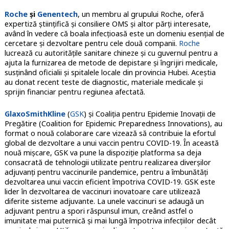
Roche
și
Genentech
, un membru al grupului Roche, oferă
expertiză științifică și consiliere OMS și altor părți interesate,
având în vedere că boala infecțioasă este un domeniu esențial de
cercetare și dezvoltare pentru cele două companii.
Roche
lucrează cu autoritățile sanitare chineze și cu guvernul pentru a
ajuta la furnizarea de metode de depistare și îngrijiri medicale,
susținând oficialii și spitalele locale din provincia Hubei. Aceștia
au donat recent teste de diagnostic, materiale medicale și
sprijin financiar pentru regiunea afectată.
GlaxoSmithKline
(
GSK
) și Coaliția pentru Epidemie Inovații de
Pregătire (Coalition for Epidemic Preparedness Innovations), au
format o nouă colaborare care vizează să contribuie la efortul
global de dezvoltare a unui vaccin pentru COVID-19. În această
nouă mișcare, GSK va pune la dispoziție platforma sa deja
consacrată de tehnologii utilizate pentru realizarea diverșilor
adjuvanți pentru vaccinurile pandemice, pentru a îmbunătăți
dezvoltarea unui vaccin eficient împotriva COVID-19. GSK este
lider în dezvoltarea de vaccinuri inovatoare care utilizează
diferite sisteme adjuvante. La unele vaccinuri se adaugă un
adjuvant pentru a spori răspunsul imun, creând astfel o
imunitate mai puternică și mai lungă împotriva infecțiilor decât