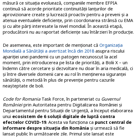
măsură ce situația evoluează, companiile membre EFPIA
continuă să acorde prioritate continuității lanțurilor de
aprovizionare create și lucrează proactiv pentru a preveni și a
atenua eventualele deficiențe, prin coordonarea strânsă cu EMA
și cu alte părți interesate la nivel mondial. În această etapă,
producătorii nu au raportat deficiențe sau întârzieri în producție.
De asemenea, este important de menționat că
Organizația
Mondială a Sănătății a avertizat încă din 2018
asupra riscului
apariției unei pandemii cu un patogen necunoscut la acel
moment, prin introducerea pe lista de priorități, a Bolii X – un
îndemn către cercetare și dezvoltare nu doar în aria medicală, ci
și între diversele domenii care au rol în menținerea siguranței
sănătății, o metodă în plus de prevenție pentru cazurile
neașteptate de boli.
Code for Romania
Task Force, în parteneriat cu
Guvernul
României
prin Autoritatea pentru Digitalizarea României și
Departamentul pentru Situații de Urgență, a început elaborarea
unui
ecosistem de 6 soluții digitale de luptă contra
efectelor COVID-19
. Acesta va funcționa ca
punct central de
informare despre situația din România
și urmează să fie
lansat public în următoarele zile.
Primul site lansat este