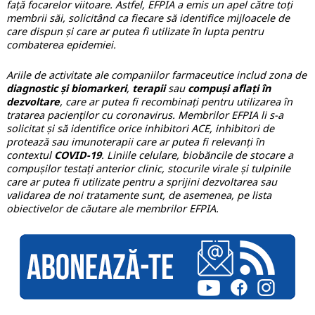
față focarelor viitoare. Astfel, EFPIA a emis un apel către toți
membrii săi, solicitând ca fiecare să identifice mijloacele de
care dispun și care ar putea fi utilizate în lupta pentru
combaterea epidemiei.
Ariile de activitate ale companiilor farmaceutice includ zona de
diagnostic și biomarkeri
,
terapii
sau
compuși aflați în
dezvoltare
, care ar putea fi recombinați pentru utilizarea în
tratarea pacienților cu coronavirus. Membrilor EFPIA li s-a
solicitat și să identifice orice inhibitori ACE, inhibitori de
protează sau imunoterapii care ar putea fi relevanți în
contextul
COVID-19
. Liniile celulare, biobăncile de stocare a
compușilor testați anterior clinic, stocurile virale și tulpinile
care ar putea fi utilizate pentru a sprijini dezvoltarea sau
validarea de noi tratamente sunt, de asemenea, pe lista
obiectivelor de căutare ale membrilor EFPIA.