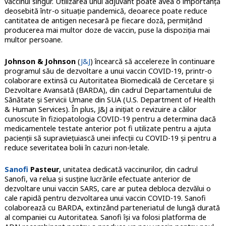
vaccinul singur. Utilizarea unui adjuvant poate avea o importanță
deosebită într-o situație pandemică, deoarece poate reduce
cantitatea de antigen necesară pe fiecare doză, permițând
producerea mai multor doze de vaccin, puse la dispoziția mai
multor persoane.
Johnson & Johnson
(
J&J
) încearcă să accelereze în continuare
programul său de dezvoltare a unui vaccin COVID-19, printr-o
colaborare extinsă cu Autoritatea Biomedicală de Cercetare și
Dezvoltare Avansată (BARDA), din cadrul Departamentului de
Sănătate și Servicii Umane din SUA (U.S. Department of Health
& Human Services). În plus, J&J a inițiat o revizuire a căilor
cunoscute în fiziopatologia COVID-19 pentru a determina dacă
medicamentele testate anterior pot fi utilizate pentru a ajuta
pacienții să supraviețuiască unei infecții cu COVID-19 și pentru a
reduce severitatea bolii în cazuri non-letale.
Sanofi
Pasteur
, unitatea dedicată vaccinurilor, din cadrul
Sanofi, va relua și susține lucrările efectuate anterior de
dezvoltare unui vaccin SARS, care ar putea debloca dezvălui o
cale rapidă pentru dezvoltarea unui vaccin COVID-19. Sanofi
colaborează cu BARDA, extinzând parteneriatul de lungă durată
al companiei cu Autoritatea. Sanofi își va folosi platforma de