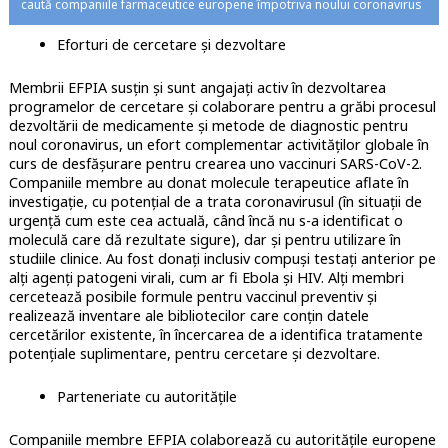
caută companiile farmaceutice europene împotriva noului coronavirus
Eforturi de cercetare și dezvoltare
Membrii EFPIA susțin și sunt angajați activ în dezvoltarea
programelor de cercetare și colaborare pentru a grăbi procesul
dezvoltării de medicamente și metode de diagnostic pentru
noul coronavirus, un efort complementar activităților globale în
curs de desfășurare pentru crearea uno vaccinuri SARS-CoV-2.
Companiile membre au donat molecule terapeutice aflate în
investigație, cu potențial de a trata coronavirusul (în situații de
urgență cum este cea actuală, când încă nu s-a identificat o
moleculă care dă rezultate sigure), dar și pentru utilizare în
studiile clinice. Au fost donați inclusiv compuși testați anterior pe
alți agenți patogeni virali, cum ar fi Ebola și HIV. Alți membri
cercetează posibile formule pentru vaccinul preventiv și
realizează inventare ale bibliotecilor care conțin datele
cercetărilor existente, în încercarea de a identifica tratamente
potențiale suplimentare, pentru cercetare și dezvoltare.
Parteneriate cu autoritățile
Companiile membre EFPIA colaborează cu autoritățile europene