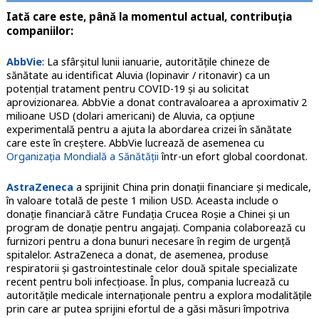
Iată care este, până la momentul actual, contribuția
companiilor:
AbbVie
: La sfârșitul lunii ianuarie, autoritățile chineze de
sănătate au identificat Aluvia (lopinavir / ritonavir) ca un
potențial tratament pentru COVID-19 și au solicitat
aprovizionarea. AbbVie a donat contravaloarea a aproximativ 2
milioane USD (dolari americani) de Aluvia, ca opțiune
experimentală pentru a ajuta la abordarea crizei în sănătate
care este în creștere. AbbVie lucrează de asemenea cu
Organizația Mondială a Sănătății
într-un efort global coordonat.
AstraZeneca
a sprijinit China prin donații financiare și medicale,
în valoare totală de peste 1 milion USD. Aceasta include o
donație financiară către Fundația Crucea Roșie a Chinei și un
program de donație pentru angajați. Compania colaborează cu
furnizori pentru a dona bunuri necesare în regim de urgență
spitalelor. AstraZeneca a donat, de asemenea, produse
respiratorii și gastrointestinale celor două spitale specializate
recent pentru boli infecțioase. În plus, compania lucrează cu
autoritățile medicale internaționale pentru a explora modalitățile
prin care ar putea sprijini efortul de a găsi măsuri împotriva