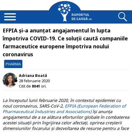
EFPIA și-a anunțat angajamentul în lupta
împotriva COVID-19. Ce soluții caută companiile
farmaceutice europene împotriva noului
coronavirus
PHARMA
Adriana Boată
28 februarie 2020
Citit de
8041
ori.
La începutul lunii februarie 2020, în contextul epidemiei cu
noul coronavirus, SARS-CoV-2,
EFPIA (European Federation of
Pharmaceutical Industries and Associations)
își anunța
angajamentul de a se alătura eforturilor globale în combaterea
acestei situații prin îngrijirea celor afectați, oprirea creșterii
dimensiunilor focarului și dezvoltarea de resurse pentru a face