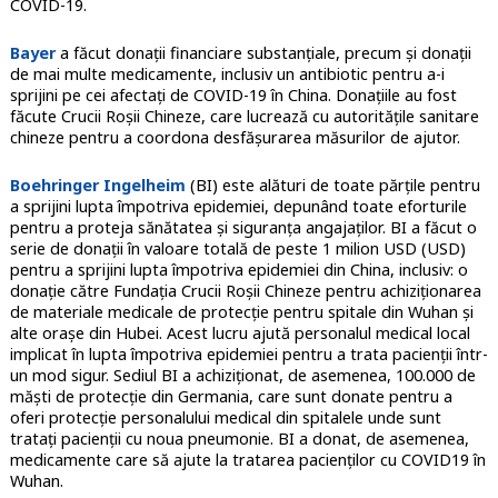
COVID-19.
Bayer
a făcut donații financiare substanțiale, precum și donații
de mai multe medicamente, inclusiv un antibiotic pentru a-i
sprijini pe cei afectați de COVID-19 în China. Donațiile au fost
făcute Crucii Roșii Chineze, care lucrează cu autoritățile sanitare
chineze pentru a coordona desfășurarea măsurilor de ajutor.
Boehringer Ingelheim
(BI) este alături de toate părțile pentru
a sprijini lupta împotriva epidemiei, depunând toate eforturile
pentru a proteja sănătatea și siguranța angajaților. BI a făcut o
serie de donații în valoare totală de peste 1 milion USD (USD)
pentru a sprijini lupta împotriva epidemiei din China, inclusiv: o
donație către Fundația Crucii Roșii Chineze pentru achiziționarea
de materiale medicale de protecție pentru spitale din Wuhan și
alte orașe din Hubei. Acest lucru ajută personalul medical local
implicat în lupta împotriva epidemiei pentru a trata pacienții într-
un mod sigur. Sediul BI a achiziționat, de asemenea, 100.000 de
măști de protecție din Germania, care sunt donate pentru a
oferi protecție personalului medical din spitalele unde sunt
tratați pacienții cu noua pneumonie. BI a donat, de asemenea,
medicamente care să ajute la tratarea pacienților cu COVID19 în
Wuhan.