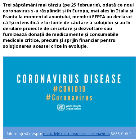
Trei săptămâni mai târziu (pe 25 februarie), odată ce noul
coronavirus s-a răspândit și în Europa, mai ales în Italia și
Franța la momentul anunțului, membrii EFPIA au declarat
că își intensifică eforturile de căutare a soluțiilor și au în
derulare proiecte de cercetare și dezvoltare sau
furnizează donații de medicamente și consumabile
medicale critice, precum și sprijin financiar pentru
soluționarea acestei crize în evoluție.
Informați-vă despre
metodele de transmitere coronavirus
SARS-CoV-2