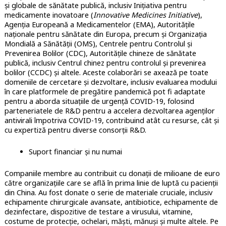
și globale de sănătate publică, inclusiv Inițiativa pentru
medicamente inovatoare (
Innovative Medicines Initiative
),
Agenția Europeană a Medicamentelor (EMA), Autoritățile
naționale pentru sănătate din Europa, precum și Organizația
Mondială a Sănătății (OMS), Centrele pentru Controlul și
Prevenirea Bolilor (CDC), Autoritățile chineze de sănătate
publică, inclusiv Centrul chinez pentru controlul și prevenirea
bolilor (CCDC) și altele. Aceste colaborări se axează pe toate
domeniile de cercetare și dezvoltare, inclusiv evaluarea modului
în care platformele de pregătire pandemică pot fi adaptate
pentru a aborda situațiile de urgență COVID-19, folosind
parteneriatele de R&D pentru a accelera dezvoltarea agenților
antivirali împotriva COVID-19, contribuind atât cu resurse, cât și
cu expertiză pentru diverse consorții R&D.
Suport financiar și nu numai
Companiile membre au contribuit cu donații de milioane de euro
către organizațiile care se află în prima linie de luptă cu pacienții
din China. Au fost donate o serie de materiale cruciale, inclusiv
echipamente chirurgicale avansate, antibiotice, echipamente de
dezinfectare, dispozitive de testare a virusului, vitamine,
costume de protecție, ochelari, măști, mănuși și multe altele. Pe