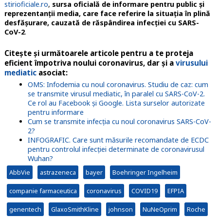
stirioficiale.ro
,
sursa oficială de informare pentru public și
reprezentanții media, care face referire la situația în plină
desfășurare, cauzată de răspândirea infecției cu SARS-
CoV-2
.
Citește și următoarele articole pentru a te proteja
eficient împotriva noului coronavirus, dar și a
virusului
mediatic
asociat:
OMS: Infodemia cu noul coronavirus. Studiu de caz: cum
se transmite virusul mediatic, în paralel cu SARS-CoV-2.
Ce rol au Facebook și Google. Lista surselor autorizate
pentru informare
Cum se transmite infecția cu noul coronavirus SARS-CoV-
2?
INFOGRAFIC. Care sunt măsurile recomandate de ECDC
pentru controlul infecției determinate de coronavirusul
Wuhan?
AbbVie
astrazeneca
bayer
Boehringer Ingelheim
companie farmaceutica
coronavirus
COVID19
EFPIA
genentech
GlaxoSmithKline
johnson
NuNeOprim
Roche