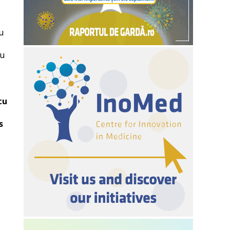
u
ru
cu
s