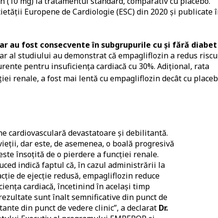
in (10 mg) la tratamentul standard, comparativ cu placebo.
ietății Europene de Cardiologie (ESC) din 2020 și publicate 
ar au fost consecvente în subgrupurile cu și fără diabet
dar al studiului au demonstrat că empagliflozin a redus riscu
ecurente pentru insuficiența cardiacă cu 30%. Adițional, rata
iei renale, a fost mai lentă cu empagliflozin decât cu placeb
ne cardiovasculară devastatoare și debilitantă.
vieții, dar este, de asemenea, o boală progresivă
este însoțită de o pierdere a funcției renale.
d indică faptul că, în cazul administrării la
racție de ejecție redusă, empagliflozin reduce
iența cardiacă, încetinind în același timp
rezultate sunt înalt semnificative din punct de
tante din punct de vedere clinic”, a declarat
Dr.