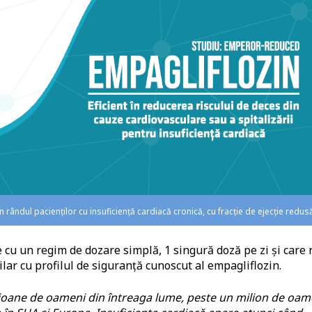
n rândul pacienților cu insuficiență cardiacă cronică, cu fracție de ejecție redus
e cu un regim de dozare simplă, 1 singură doză pe zi și care
milar cu profilul de siguranță cunoscut al empagliflozin.
lioane de oameni din întreaga lume, peste un milion de oam