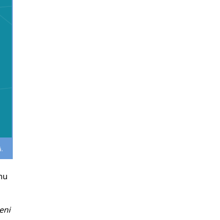
ă.
 nu
eni