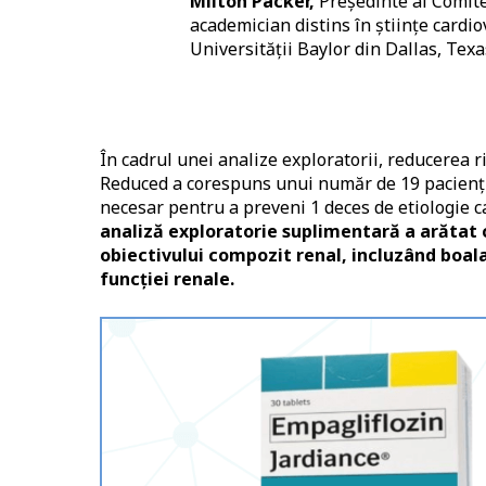
Milton Packer,
Președinte al Comit
academician distins în științe cardio
Universității Baylor din Dallas, Texa
În cadrul unei analize exploratorii, reducerea 
Reduced a corespuns unui număr de 19 pacienți t
necesar pentru a preveni 1 deces de etiologie c
analiză exploratorie suplimentară a arătat c
obiectivului compozit renal, incluzând boala 
funcției renale.