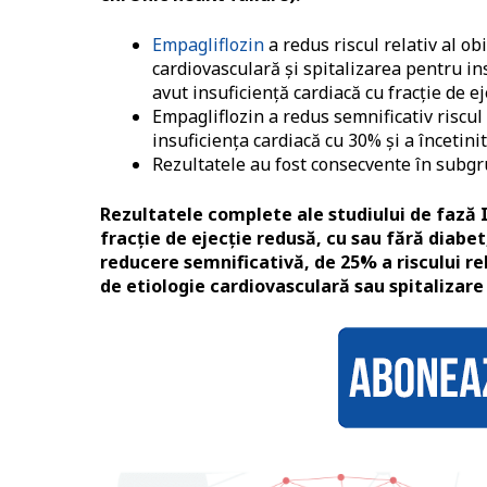
Empagliflozin
a redus riscul relativ al ob
cardiovasculară și spitalizarea pentru ins
avut insuficiență cardiacă cu fracție de e
Empagliflozin a redus semnificativ riscul r
insuficiența cardiacă cu 30% și a încetini
Rezultatele au fost consecvente în subgru
Rezultatele complete ale studiului de fază 
fracție de ejecție redusă, cu sau fără diabe
reducere semnificativă, de 25% a riscului re
de etiologie cardiovasculară sau spitalizare