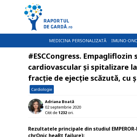
MEDICINA PERSONALIZATĂ
IMUNO-ONC
#ESCCongress. Empagliflozin s
cardiovascular și spitalizare l
fracție de ejecție scăzută, cu ș
Cardiologie
Adriana Boată
02 septembrie 2020
Citit de
1232
ori.
Rezultatele principale din studiul EMPEROR-
chrOnic heaRt failure):