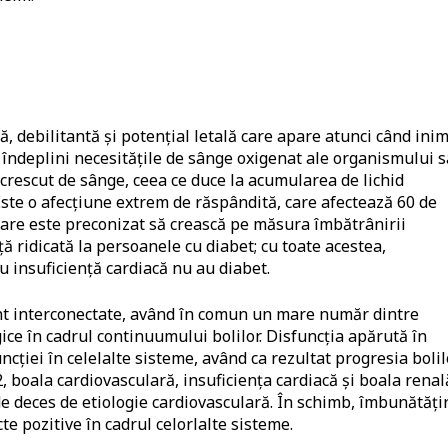
ă, debilitantă și potențial letală care apare atunci când ini
 îndeplini necesitățile de sânge oxigenat ale organismului s
 crescut de sânge, ceea ce duce la acumularea de lichid
 Este o afecțiune extrem de răspândită, care afectează 60 de
are este preconizat să crească pe măsura îmbătrânirii
ță ridicată la persoanele cu diabet; cu toate acestea,
 insuficiență cardiacă nu au diabet.
unt interconectate, având în comun un mare număr dintre
ogice în cadrul continuumului bolilor. Disfuncția apărută în
cției în celelalte sisteme, având ca rezultat progresia bolil
 boala cardiovasculară, insuficiența cardiacă și boala renal
i de deces de etiologie cardiovasculară. În schimb, îmbunătăți
te pozitive în cadrul celorlalte sisteme.