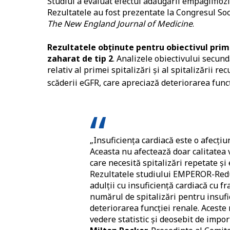
Studiul a evaluat efectul adăugării empaglifloz
Rezultatele au fost prezentate la Congresul Soc
The New England Journal of Medicine
.
Rezultatele obținute pentru obiectivul prim
zaharat de tip 2
. Analizele obiectivului secun
relativ al primei spitalizări și al spitalizării r
scăderii eGFR, care apreciază deteriorarea funcț
„Insuficiența cardiacă este o afecțiu
Aceasta nu afectează doar calitatea 
care necesită spitalizări repetate și 
Rezultatele studiului EMPEROR-Reduce
adulții cu insuficiență cardiacă cu f
numărul de spitalizări pentru insufic
deteriorarea funcției renale. Aceste 
vedere statistic și deosebit de impor