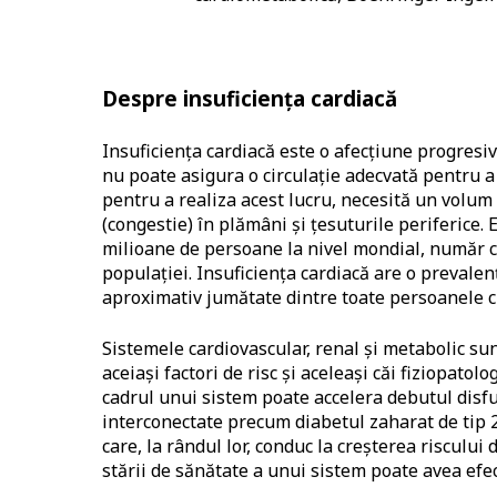
Despre insuficiența cardiacă
Insuficiența cardiacă este o afecțiune progresiv
nu poate asigura o circulație adecvată pentru a
pentru a realiza acest lucru, necesită un volum
(congestie) în plămâni și țesuturile periferice.
milioane de persoane la nivel mondial, număr c
populației. Insuficiența cardiacă are o prevalen
aproximativ jumătate dintre toate persoanele cu
Sistemele cardiovascular, renal și metabolic s
aceiași factori de risc și aceleași căi fiziopatol
cadrul unui sistem poate accelera debutul disfun
interconectate precum diabetul zaharat de tip 2,
care, la rândul lor, conduc la creșterea risculu
stării de sănătate a unui sistem poate avea efec