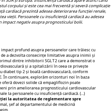
 an în SUA și Europa. Insuficiența cardiacă apare atunci când
ul corpului și este cea mai frecventă și severă complicație
nță cardiacă prezintă adesea deteriorarea funcției renale,
tea vieții. Persoanele cu insuficiență cardiacă au adesea
un impact negativ asupra prognosticului bolii.
n impact profund asupra persoanelor care trăiesc cu
 de a dezvolta consecințe limitative asupra inimii și
t primul dintre inhibitorii SGLT2 care a demonstrat o
diovasculară și a spitalizării în ceea ce privește
cu diabet tip 2 și boală cardiovasculară, conform
 În continuare, explorăm orizonturi noi în baza
oferă dovezi solide că empagliflozin poate
meni prin ameliorarea prognosticului cardiovascular
nale la persoanele cu insuficiență cardiacă. (…)
iei la autoritatea de reglementare spre
amal, șef al departamentului de medicină
heim.