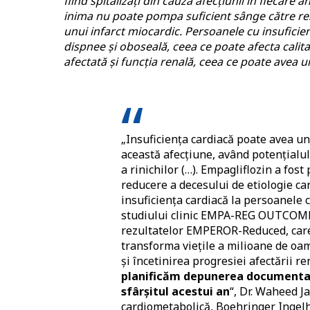
fiind spitalizați din cauza afecțiunii în fiecare
inima nu poate pompa suficient sânge către rest
unui infarct miocardic. Persoanele cu insuficie
dispnee și oboseală, ceea ce poate afecta calita
afectată și funcția renală, ceea ce poate avea 
„Insuficiența cardiacă poate avea u
această afecțiune, având potențialul
a rinichilor (…). Empagliflozin a fos
reducere a decesului de etiologie car
insuficiența cardiacă la persoanele 
studiului clinic EMPA-REG OUTCOME.
rezultatelor EMPEROR-Reduced, care 
transforma viețile a milioane de oa
și încetinirea progresiei afectării re
planificăm depunerea documentaț
sfârșitul acestui an
“, Dr. Waheed J
cardiometabolică, Boehringer Ingel