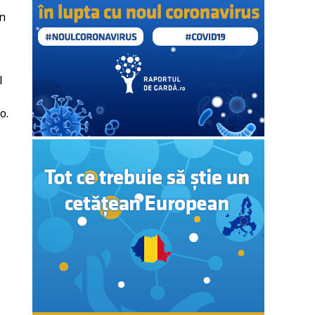
în
l
o.