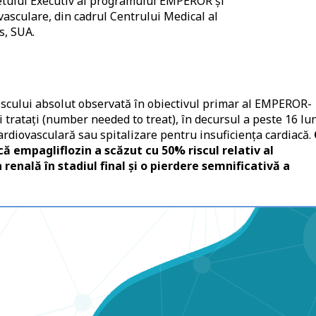
etului Executiv al programului EMPEROR și
vasculare, din cadrul Centrului Medical al
s, SUA.
riscului absolut observată în obiectivul primar al EMPEROR-
ratați (number needed to treat), în decursul a peste 16 lun
ardiovasculară sau spitalizare pentru insuficiența cardiacă.
ă empagliflozin a scăzut cu 50% riscul relativ al
renală în stadiul final și o pierdere semnificativă a