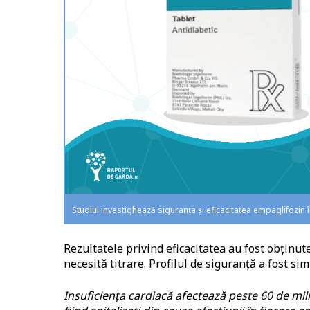
Studiul investighează siguranța și eficacitatea empaglifozin î
Rezultatele privind eficacitatea au fost obținut
necesită titrare. Profilul de siguranță a fost si
Insuficiența cardiacă afectează peste 60 de mi