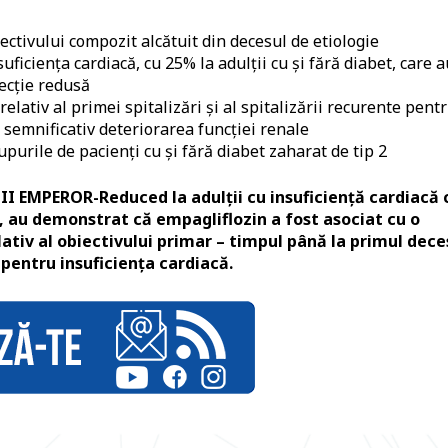
iectivului compozit alcătuit din decesul de etiologie
uficiența cardiacă, cu 25% la adulții cu și fără diabet, care a
jecție redusă
elativ al primei spitalizări și al spitalizării recurente pent
t semnificativ deteriorarea funcției renale
purile de pacienți cu și fără diabet zaharat de tip 2
III EMPEROR-Reduced la adulții cu insuficiență cardiacă 
t, au demonstrat că empagliflozin a fost asociat cu o
lativ al obiectivului primar – timpul până la primul dece
 pentru insuficiența cardiacă.