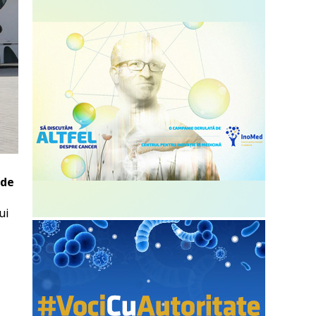
 de
ui