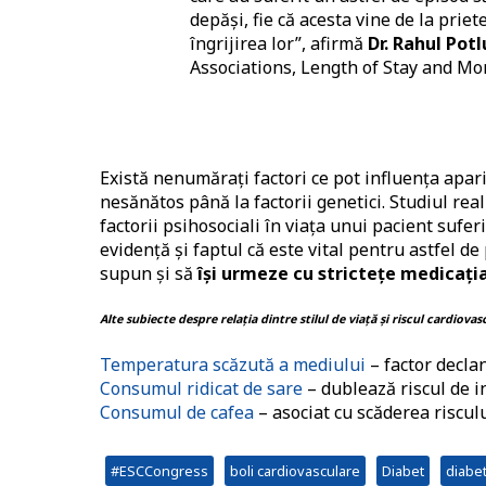
depăși, fie că acesta vine de la priet
îngrijirea lor”, afirmă
Dr. Rahul Potl
Associations, Length of Stay and Mo
Există nenumărați factori ce pot influența apari
nesănătos până la factorii genetici. Studiul rea
factorii psihosociali în viața unui pacient sufe
evidență și faptul că este vital pentru astfel de
supun și să
își urmeze cu strictețe medicați
Alte subiecte despre relația dintre stilul de viață și riscul cardiova
Temperatura scăzută a mediului
– factor decla
Consumul ridicat de sare
– dublează riscul de i
Consumul de cafea
– asociat cu scăderea riscu
#ESCCongress
boli cardiovasculare
Diabet
diabet