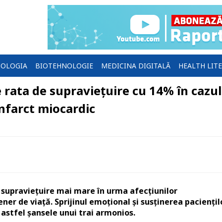
OLOGIA
BIOTEHNOLOGIE
MEDICINA DIGITALĂ
HEALTH LIT
 rata de supraviețuire cu 14% în cazul
infarct miocardic
e supraviețuire mai mare în urma afecțiunilor
ner de viață. Sprijinul emoțional și susținerea paciențil
 astfel șansele unui trai armonios.