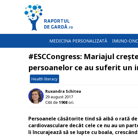
MEDICINA PERSONALIZATĂ
IMUNO-ONC
#ESCCongress: Mariajul crește
persoanelor ce au suferit un 
Health literacy
Ruxandra Schitea
29 august 2017
Citit de
1908
ori.
Persoanele căsătorite tind să aibă o rată d
cardiovasculare decât cele ce nu au un parte
îi încurajează să se lupte cu boala, crescând