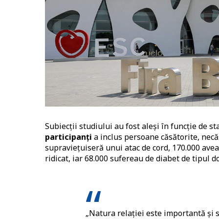
Subiecții studiului au fost aleși în funcție de 
participanți
a inclus persoane căsătorite, necăs
supraviețuiseră unui atac de cord, 170.000 avea
ridicat, iar 68.000 sufereau de diabet de tipul do
„Natura relației este importantă și 