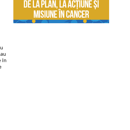
au
 au
 în
e