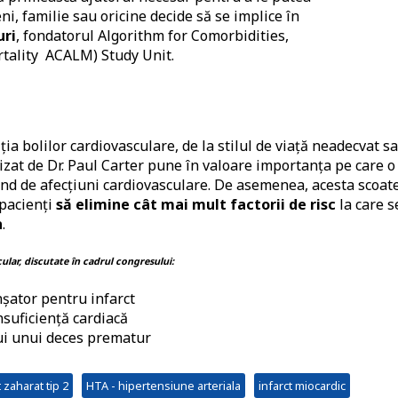
eni, familie sau oricine decide să se implice în
uri
, fondatorul Algorithm for Comorbidities,
rtality ACALM) Study Unit.
ția bolilor cardiovasculare, de la stilul de viață neadecvat s
lizat de Dr. Paul Carter pune în valoare importanța pe care o
rind de afecțiuni cardiovasculare. De asemenea, acesta scoate
 pacienți
să elimine cât mai mult factorii de risc
la care s
a
.
scular, discutate în cadrul congresului:
nșator pentru infarct
nsuficiență cardiacă
lui unui deces prematur
 zaharat tip 2
HTA - hipertensiune arteriala
infarct miocardic