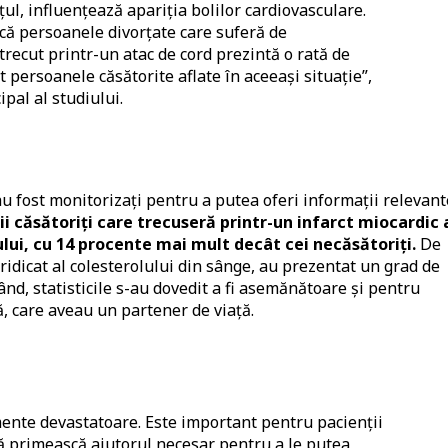
l, influențează apariția bolilor cardiovasculare.
 că persoanele divorțate care suferă de
trecut printr-un atac de cord prezintă o rată de
 persoanele căsătorite aflate în aceeași situație”,
ipal al studiului.
au fost monitorizați pentru a putea oferi informații relevant
 căsătoriți care trecuseră printr-un infarct miocardic 
iului, cu 14 procente mai mult decât cei necăsătoriți.
De
ridicat al colesterolului din sânge, au prezentat un grad de
nd, statisticile s-au dovedit a fi asemănătoare și pentru
ă, care aveau un partener de viață.
mente devastatoare. Este important pentru pacienții
să primească ajutorul necesar pentru a le putea