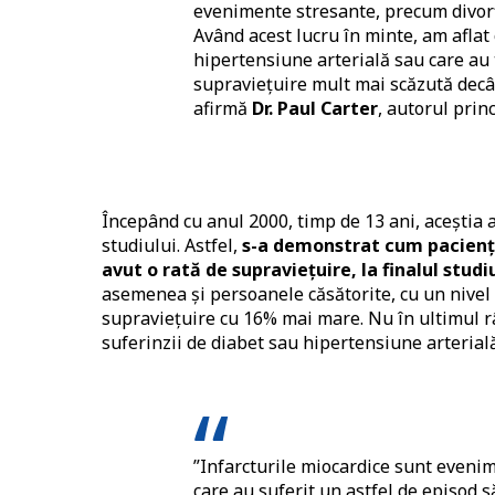
evenimente stresante, precum divorțu
Având acest lucru în minte, am aflat
hipertensiune arterială sau care au 
supraviețuire mult mai scăzută decât
afirmă
Dr. Paul Carter
, autorul princ
Începând cu anul 2000, timp de 13 ani, aceștia 
studiului. Astfel,
s-a demonstrat cum pacienții
avut o rată de supraviețuire, la finalul stud
asemenea și persoanele căsătorite, cu un nivel 
supraviețuire cu 16% mai mare. Nu în ultimul râ
suferinzii de diabet sau hipertensiune arterial
”Infarcturile miocardice sunt eveni
care au suferit un astfel de episod 