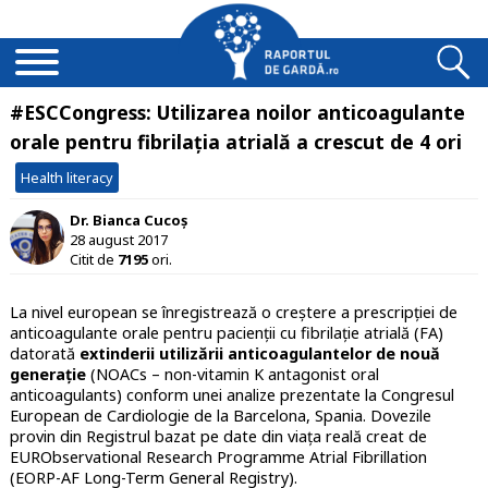
#ESCCongress: Utilizarea noilor anticoagulante
orale pentru fibrilația atrială a crescut de 4 ori
Health literacy
Dr. Bianca Cucoș
28 august 2017
Citit de
7195
ori.
La nivel european se înregistrează o creștere a prescripției de
anticoagulante orale pentru pacienții cu fibrilație atrială (FA)
datorată
extinderii utilizării anticoagulantelor de nouă
generație
(NOACs – non-vitamin K antagonist oral
anticoagulants) conform unei analize prezentate la Congresul
European de Cardiologie de la Barcelona, Spania. Dovezile
provin din Registrul bazat pe date din viața reală creat de
EURObservational Research Programme Atrial Fibrillation
(EORP-AF Long-Term General Registry).