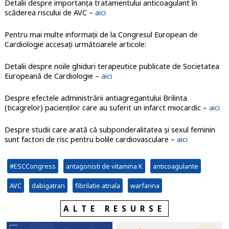
Detalii despre importanța tratamentului anticoagulant în
scăderea riscului de AVC –
aici
Pentru mai multe informații de la Congresul European de
Cardiologie accesați următoarele articole:
Detalii despre noile ghiduri terapeutice publicate de Societatea
Europeană de Cardiologie –
aici
Despre efectele administrării antiagregantului Brilinta
(ticagrelor) pacienților care au suferit un infarct miocardic –
aici
Despre studii care arată că subponderalitatea și sexul feminin
sunt factori de risc pentru bolile cardiovasculare –
aici
#ESCCongress
antagonisti de vitamina K
anticoagulante
AVC
dabigatran
fibrilatie atriala
warfarina
ALTE RESURSE