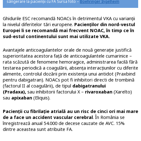
sângerare la pacienții cu FA Sursa foto –
Boehringer Ingelheim
Ghidurile ESC recomandă NOACs în detrimentul VKA cu varianții
la nivelul diferitelor tări europene.
Pacienților din nord-vestul
Europei li se recomandă mai frecvent NOAC, în timp ce în
sud-estul continentului sunt mai utilizate VKA.
Avantajele anticoagulantelor orale de nouă generație justifică
superioritatea acestora față de anticoagulantele cumarinice –
rata scăzută de fenomene hemoragice, administrarea facilă fără
testarea periodică a coagulării, absența interacțiunilor cu diferite
alimente, controlul dozării prin existența unui antidot (Praxbind
pentru dabigatran). NOACs pot fi inhibitori directi de trombină
(factorul II al coagulării), de tipul
dabigatranului
(Pradaxa),
sau inhibitorii factorului X –
rivaroxaban
(Xarelto)
sau
apixaban
(Eliquis).
Pacienții cu fibrilație atrială au un risc de cinci ori mai mare
de a face un accident vascular cerebral
. În România se
înregistrează anual 54.000 de decese cauzate de AVC. 15%
dintre aceastea sunt atribuite FA.