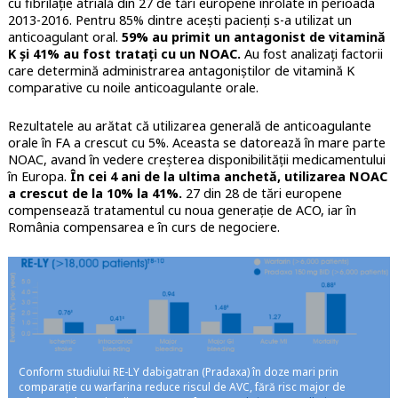
cu fibrilație atrială din 27 de tări europene înrolate în perioada
2013-2016. Pentru 85% dintre acești pacienți s-a utilizat un
anticoagulant oral.
59% au primit un antagonist de vitamină
K și 41% au fost tratați cu un NOAC.
Au fost analizați factorii
care determină administrarea antagoniștilor de vitamină K
comparative cu noile anticoagulante orale.
Rezultatele au arătat că utilizarea generală de anticoagulante
orale în FA a crescut cu 5%. Aceasta se datorează în mare parte
NOAC, avand în vedere creșterea disponibilității medicamentului
în Europa.
În cei 4 ani de la ultima anchetă, utilizarea NOAC
a crescut de la 10% la 41%.
27 din 28 de tări europene
compensează tratamentul cu noua generație de ACO, iar în
România compensarea e în curs de negociere.
Conform studiului RE-LY dabigatran (Pradaxa) în doze mari prin
comparație cu warfarina reduce riscul de AVC, fără risc major de