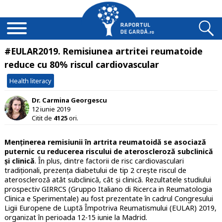
#EULAR2019. Remisiunea artritei reumatoide
reduce cu 80% riscul cardiovascular
Health literacy
Dr. Carmina Georgescu
12 iunie 2019
Citit de
4125
ori.
Menținerea remisiunii în artrita reumatoidă se asociază
puternic cu reducerea riscului de ateroscleroză subclinică
și clinică
. În plus, dintre factorii de risc cardiovasculari
tradiționali, prezența diabetului de tip 2 crește riscul de
ateroscleroză atât subclinică, cât și clinică. Rezultatele studiului
prospectiv GIRRCS (Gruppo Italiano di Ricerca in Reumatologia
Clinica e Sperimentale) au fost prezentate în cadrul Congresului
Ligii Europene de Luptă Împotriva Reumatismului (EULAR) 2019,
organizat în perioada 12-15 iunie la Madrid.