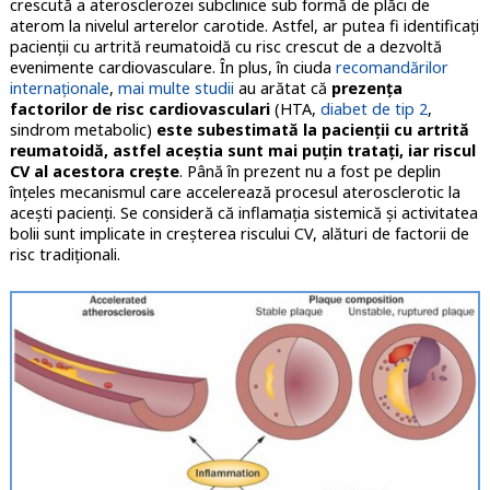
crescută a aterosclerozei subclinice sub formă de plăci de
aterom la nivelul arterelor carotide. Astfel, ar putea fi identificați
pacienții cu artrită reumatoidă cu risc crescut de a dezvoltă
evenimente cardiovasculare. În plus, în ciuda
recomandărilor
internaționale
,
mai multe studii
au arătat că
prezența
factorilor de risc cardiovasculari
(HTA,
diabet de tip 2
,
sindrom metabolic)
este subestimată la pacienții cu artrită
reumatoidă, astfel aceștia sunt mai puțin tratați, iar riscul
CV al acestora crește
. Până în prezent nu a fost pe deplin
înțeles mecanismul care accelerează procesul aterosclerotic la
acești pacienți. Se consideră că inflamația sistemică și activitatea
bolii sunt implicate in creșterea riscului CV, alături de factorii de
risc tradiționali.