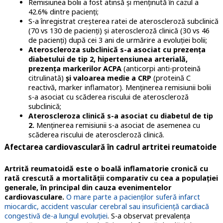
Remisiunea bolii a fost atinsă și menținută în cazul a
42.6% dintre pacienți;
S-a înregistrat creșterea ratei de ateroscleroză subclinică
(70 vs 130 de pacienți) și ateroscleroză clinică (30 vs 46
de pacienți) după cei 3 ani de urmărire a evoluției bolii;
Ateroscleroza subclinică s-a asociat cu prezența
diabetului de tip 2, hipertensiunea arterială,
prezența markerilor ACPA
(anticorpi anti-proteină
citrulinată)
și valoarea medie a CRP
(proteină C
reactivă, marker inflamator). Menținerea remisiunii bolii
s-a asociat cu scăderea riscului de ateroscleroză
subclinică;
Ateroscleroza clinică s-a asociat cu diabetul de tip
2.
Menținerea remisiunii s-a asociat de asemenea cu
scăderea riscului de ateroscleroză clinică.
Afectarea cardiovasculară în cadrul artritei reumatoide
Artrită reumatoidă este o boală inflamatorie cronică cu
rată crescută a mortalității comparativ cu cea a populației
generale, în principal din cauza evenimentelor
cardiovasculare.
O mare parte a pacienților suferă infarct
miocardic, accident vascular cerebral sau insuficiență cardiacă
congestivă de-a lungul evoluției
. S-a observat prevalența