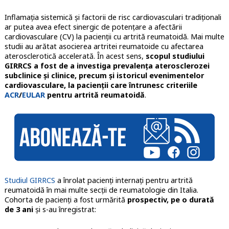
Inflamația sistemică și factorii de risc cardiovasculari tradiționali
ar putea avea efect sinergic de potențare a afectării
cardiovasculare (CV) la pacienții cu artrită reumatoidă. Mai multe
studii au arătat asocierea artritei reumatoide cu afectarea
aterosclerotică accelerată. În acest sens,
scopul studiului
GIRRCS a fost de a investiga prevalența aterosclerozei
subclinice și clinice, precum și istoricul evenimentelor
cardiovasculare, la pacienții care întrunesc criteriile
ACR
/
EULAR
pentru artrită reumatoidă
.
Studiul GIRRCS
a înrolat pacienți internați pentru artrită
reumatoidă în mai multe secții de reumatologie din Italia.
Cohorta de pacienți a fost urmărită
prospectiv, pe o durată
de 3 ani
și s-au înregistrat: