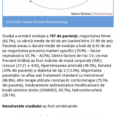
Sursa foto: Nature Reviews Rheumatology
Studiul a urmărit evoluția a
797 de pacienți
, majoritatea femei
(82.7%), cu vârstă medie de 60 de ani (variind între 21-89 de ani).
Pacienții aveau o durată medie de evoluție a bolii de 8.35 de ani
iar majoritatea prezenta markeri specifici (70.9% – factor
reumatoid și 55.7% – ACPA). Dintre factorii de risc CV, cei mai
frecvent întâlniți au fost: indicele de masă corporală (IMC)
crescut (27.21 ± 4.05), hipertensiunea arterială (49.3%), fumatul
(33% din pacienți) și diabetul de tip 2 (12.3%). Majoritatea
pacienților se aflau sub tratament standard cu metotrexat
(86.8%). Alte terapii utilizate constau în: corticoterapie (75.5%
din pacienți), medicamente antireumatice modificatoare de
boală sintetice țintite (DMARDS, 60.7%), hidroxiclorochină
(28.1%).
Rezultatele studiului
au fost următoarele: