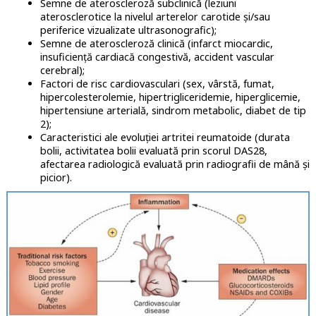
Semne de ateroscleroză subclinică (leziuni
aterosclerotice la nivelul arterelor carotide și/sau
periferice vizualizate ultrasonografic);
Semne de ateroscleroză clinică (infarct miocardic,
insuficiență cardiacă congestivă, accident vascular
cerebral);
Factori de risc cardiovasculari (sex, vârstă, fumat,
hipercolesterolemie, hipertrigliceridemie, hiperglicemie,
hipertensiune arterială, sindrom metabolic, diabet de tip
2);
Caracteristici ale evoluției artritei reumatoide (durata
bolii, activitatea bolii evaluată prin scorul DAS28,
afectarea radiologică evaluată prin radiografii de mână și
picior).