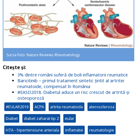
Sursa foto: Nature Reviews Rheumatology
Citește și:
3% dintre români suferă de boli inflamatorii reumatice
Baricitinib – primul tratament sintetic țintit al artritei
reumatoide, compensat în România
#EASD2018. Diabetul aduce un risc crescut de artrită și
osteoporoză
#EULAR2019
ACPA
artrita reumatoida
ateroscleroza
Diabet
diabet zaharat tip 2
eular
HTA - hipertensiune arteriala
inflamatie
reumatologie