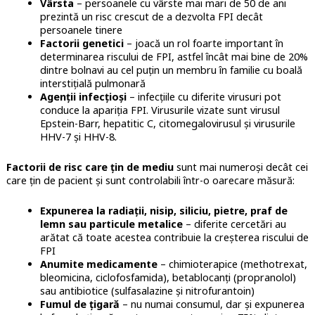
Vârsta
– persoanele cu vârste mai mari de 50 de ani
prezintă un risc crescut de a dezvolta FPI decât
persoanele tinere
Factorii genetici
– joacă un rol foarte important în
determinarea riscului de FPI, astfel încât mai bine de 20%
dintre bolnavi au cel puțin un membru în familie cu boală
interstițială pulmonară
Agenții infecțioși
– infecțiile cu diferite virusuri pot
conduce la apariția FPI. Virusurile vizate sunt virusul
Epstein-Barr, hepatitic C, citomegalovirusul și virusurile
HHV-7 și HHV-8.
Factorii de risc care țin de mediu
sunt mai numeroși decât cei
care țin de pacient și sunt controlabili într-o oarecare măsură:
Expunerea la radiații, nisip, siliciu, pietre, praf de
lemn sau particule metalice
– diferite cercetări au
arătat că toate acestea contribuie la creșterea riscului de
FPI
Anumite medicamente
– chimioterapice (methotrexat,
bleomicina, ciclofosfamida), betablocanți (propranolol)
sau antibiotice (sulfasalazine și nitrofurantoin)
Fumul de țigară
– nu numai consumul, dar și expunerea