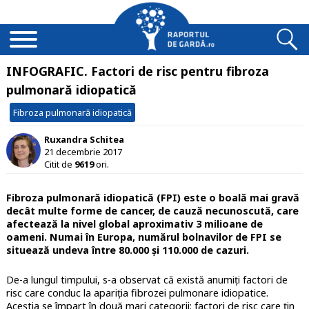
INFOGRAFIC. Factori de risc pentru fibroza
pulmonară idiopatică
Fibroza pulmonară idiopatică
Ruxandra Schitea
21 decembrie 2017
Citit de
9619
ori.
Fibroza pulmonară idiopatică (FPI) este o boală mai gravă
decât multe forme de cancer, de cauză necunoscută, care
afectează la nivel global aproximativ 3 milioane de
oameni. Numai în Europa, numărul bolnavilor de FPI se
situează undeva între 80.000 și 110.000 de cazuri.
De-a lungul timpului, s-a observat că există anumiți factori de
risc care conduc la apariția fibrozei pulmonare idiopatice.
Aceștia se împart în două mari categorii: factori de risc care țin