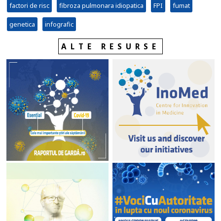
factori de risc
fibroza pulmonara idiopatica
FPI
fumat
genetica
infografic
ALTE RESURSE