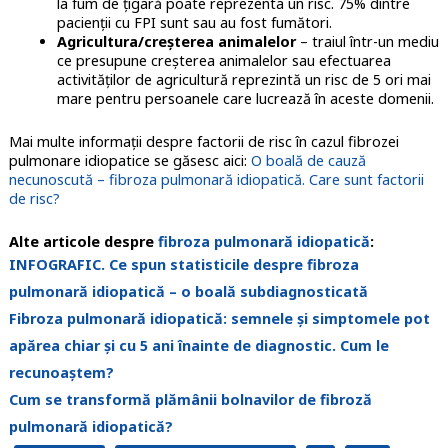
la fum de țigară poate reprezenta un risc. 75% dintre
pacienții cu FPI sunt sau au fost fumători.
Agricultura/creșterea animalelor
– traiul într-un mediu
ce presupune creșterea animalelor sau efectuarea
activităților de agricultură reprezintă un risc de 5 ori mai
mare pentru persoanele care lucrează în aceste domenii.
Mai multe informații despre factorii de risc în cazul fibrozei
pulmonare idiopatice se găsesc aici:
O boală de cauză
necunoscută – fibroza pulmonară idiopatică. Care sunt factorii
de risc?
Alte articole despre
fibroza pulmonară idiopatică
:
INFOGRAFIC. Ce spun statisticile despre fibroza
pulmonară idiopatică – o boală subdiagnosticată
Fibroza pulmonară idiopatică: semnele și simptomele pot
apărea chiar și cu 5 ani înainte de diagnostic. Cum le
recunoaștem?
Cum se transformă plămânii bolnavilor de fibroză
pulmonară idiopatică?