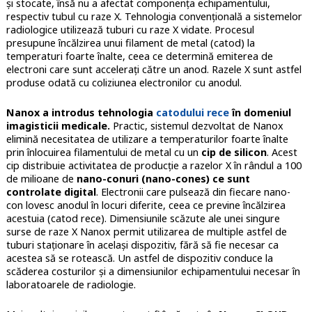
și stocate, însă nu a afectat componența echipamentului,
respectiv tubul cu raze X. Tehnologia convențională a sistemelor
radiologice utilizează tuburi cu raze X vidate. Procesul
presupune încălzirea unui filament de metal (catod) la
temperaturi foarte înalte, ceea ce determină emiterea de
electroni care sunt accelerați către un anod. Razele X sunt astfel
produse odată cu coliziunea electronilor cu anodul.
Nanox a introdus tehnologia
catodului rece
în domeniul
imagisticii medicale.
Practic, sistemul dezvoltat de Nanox
elimină necesitatea de utilizare a temperaturilor foarte înalte
prin înlocuirea filamentului de metal cu un
cip de silicon
. Acest
cip distribuie activitatea de producție a razelor X în rândul a 100
de milioane de
nano-conuri (nano-cones) ce sunt
controlate digital
. Electronii care pulsează din fiecare nano-
con lovesc anodul în locuri diferite, ceea ce previne încălzirea
acestuia (catod rece). Dimensiunile scăzute ale unei singure
surse de raze X Nanox permit utilizarea de multiple astfel de
tuburi staționare în același dispozitiv, fără să fie necesar ca
acestea să se rotească. Un astfel de dispozitiv conduce la
scăderea costurilor și a dimensiunilor echipamentului necesar în
laboratoarele de radiologie.