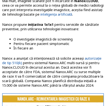
Mai mult, imaginile scanate pot fi încărcate în
Nanox.CLOUD
,
ceea ce va permite accesul la o rețea globală de medici radiologi
care pot interpreta investigațiile imagistice, aceștia fiind asistați
de tehnologii bazate pe
inteligența artificială
.
Nanox propune
inițiativa 1x1x1
pentru serviciile de sănătate
preventive, prin utilizarea tehnologiei inovatoare:
O investigație imagistică de screening
Pentru fiecare pacient simptomatic
În fiecare an
Nanox a anunțat că intenționează să solicite aceeași
autorizație
de tip 510(k)
pentru sistemul Nanox.ARC multi-sursă și pentru
Nanox.CLOUD în decursul acestui an. Dacă acestea vor fi
acceptate de către FDA, sistemul Nanox.ARC cu surse multiple
de raze X va fi comercializat de către compania producătoare la
scară globală. Compania Nanox planifică distribuția inițială a
15.000 de sisteme Nanox.ARC până la sfârșitul anului 2024.