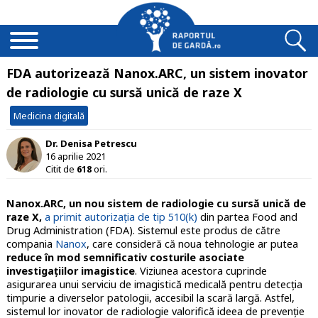
FDA autorizează Nanox.ARC, un sistem inovator
de radiologie cu sursă unică de raze X
Medicina digitală
Dr. Denisa Petrescu
16 aprilie 2021
Citit de
618
ori.
Nanox.ARC, un nou sistem de radiologie cu sursă unică de
raze X,
a primit autorizația de tip 510(k)
din partea Food and
Drug Administration (FDA). Sistemul este produs de către
compania
Nanox
, care consideră că noua tehnologie ar putea
reduce în mod semnificativ costurile asociate
investigațiilor imagistice
. Viziunea acestora cuprinde
asigurarea unui serviciu de imagistică medicală pentru detecția
timpurie a diverselor patologii, accesibil la scară largă. Astfel,
sistemul lor inovator de radiologie valorifică ideea de prevenție