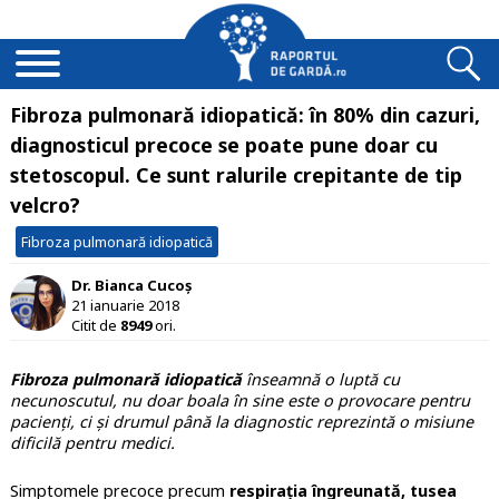
Fibroza pulmonară idiopatică: în 80% din cazuri,
diagnosticul precoce se poate pune doar cu
stetoscopul. Ce sunt ralurile crepitante de tip
velcro?
Fibroza pulmonară idiopatică
Dr. Bianca Cucoș
21 ianuarie 2018
Citit de
8949
ori.
Fibroza pulmonară idiopatică
înseamnă o luptă cu
necunoscutul, nu doar boala în sine este o provocare pentru
pacienți, ci și drumul până la diagnostic reprezintă o misiune
dificilă pentru medici.
Simptomele precoce precum
respirația îngreunată, tusea