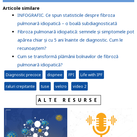
Articole similare
INFOGRAFIC. Ce spun statisticile despre fibroza
pulmonară idiopatică – o boală subdiagnosticată
Fibroza pulmonară idiopatică: semnele și simptomele pot
apărea chiar și cu 5 ani înainte de diagnostic. Cum le
recunoaștem?
Cum se transformă plămânii bolnavilor de fibroză
pulmonară idiopatică?
Diagnostic precoce
dispnee
FPI
Life with IPF
raluri crepitante
tuse
velcro
video 2
ALTE RESURSE