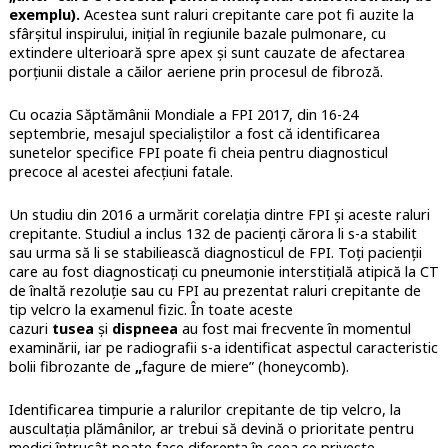
exemplu).
Acestea sunt raluri crepitante care pot fi auzite la
sfârșitul inspirului, inițial în regiunile bazale pulmonare, cu
extindere ulterioară spre apex și sunt cauzate de afectarea
porțiunii distale a căilor aeriene prin procesul de fibroză.
Cu ocazia Săptămânii Mondiale a FPI 2017, din 16-24
septembrie, mesajul specialiștilor a fost că identificarea
sunetelor specifice FPI poate fi cheia pentru diagnosticul
precoce al acestei afecțiuni fatale.
Un studiu din 2016 a urmărit corelația dintre FPI și aceste raluri
crepitante. Studiul a inclus 132 de pacienți cărora li s-a stabilit
sau urma să li se stabiliească diagnosticul de FPI. Toți pacienții
care au fost diagnosticați cu pneumonie interstițială atipică la CT
de înaltă rezoluție sau cu FPI au prezentat raluri crepitante de
tip velcro la examenul fizic. În toate aceste
cazuri
tusea
și
dispneea
au fost mai frecvente în momentul
examinării, iar pe radiografii s-a identificat aspectul caracteristic
bolii fibrozante de
„
fagure de miere” (honeycomb).
Identificarea timpurie a ralurilor crepitante de tip velcro, la
auscultația plămânilor, ar trebui să devină o prioritate pentru
medici întrucât poate face diferența în ceea ce privește