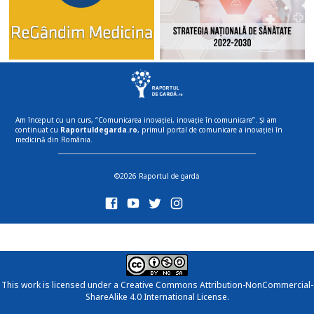
Am început cu un curs, “Comunicarea inovației, inovație în comunicare”. Și am
continuat cu
Raportuldegarda.ro
, primul portal de comunicare a inovației în
medicină din România.
©2026 Raportul de gardă
This work is licensed under a
Creative Commons Attribution-NonCommercial-
ShareAlike 4.0 International License
.