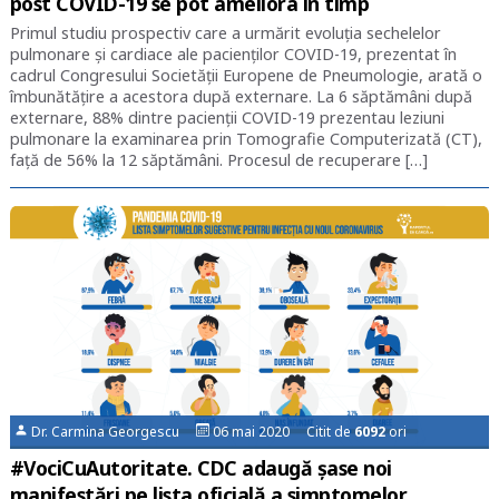
post COVID-19 se pot ameliora în timp
Primul studiu prospectiv care a urmărit evoluția sechelelor
pulmonare și cardiace ale pacienților COVID-19, prezentat în
cadrul Congresului Societății Europene de Pneumologie, arată o
îmbunătățire a acestora după externare. La 6 săptămâni după
externare, 88% dintre pacienții COVID-19 prezentau leziuni
pulmonare la examinarea prin Tomografie Computerizată (CT),
față de 56% la 12 săptămâni. Procesul de recuperare […]
Dr. Carmina Georgescu
06 mai 2020 Citit de
6092
ori
#VociCuAutoritate. CDC adaugă șase noi
manifestări pe lista oficială a simptomelor