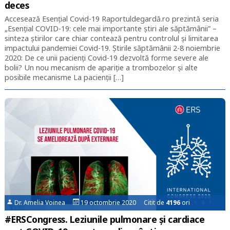
deces
Accesează Esențial Covid-19 Raportuldegardă.ro prezintă seria
„Esențial COVID-19: cele mai importante știri ale săptămânii” –
sinteza știrilor care chiar contează pentru controlul și limitarea
impactului pandemiei Covid-19. Știrile săptămânii 2-8 noiembrie
2020: De ce unii pacienți Covid-19 dezvoltă forme severe ale
bolii? Un nou mecanism de apariție a trombozelor și alte
posibile mecanisme La pacienții […]
Dr. Amelia Voinea
19 octombrie 2020 Citit de
4196
ori
#ERSCongress. Leziunile pulmonare și cardiace