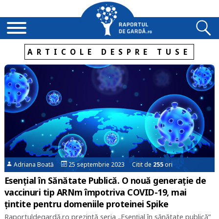
ARTICOLE DESPRE TUSE
Adriana Boată
25 septembrie 2023 Citit de
255
ori
Esențial în Sănătate Publică. O nouă generație de
vaccinuri tip ARNm împotriva COVID-19, mai
țintite pentru domeniile proteinei Spike
Raportuldegardă.ro prezintă seria „Esențial în sănătate publică”