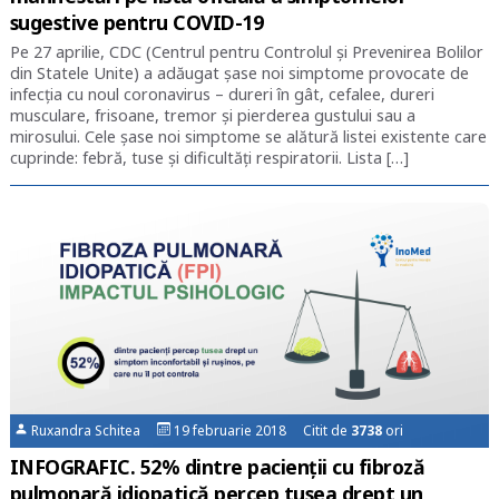
sugestive pentru COVID-19
Pe 27 aprilie, CDC (Centrul pentru Controlul și Prevenirea Bolilor
din Statele Unite) a adăugat șase noi simptome provocate de
infecția cu noul coronavirus – dureri în gât, cefalee, dureri
musculare, frisoane, tremor și pierderea gustului sau a
mirosului. Cele șase noi simptome se alătură listei existente care
cuprinde: febră, tuse și dificultăți respiratorii. Lista […]
Ruxandra Schitea
19 februarie 2018 Citit de
3738
ori
INFOGRAFIC. 52% dintre pacienții cu fibroză
pulmonară idiopatică percep tusea drept un