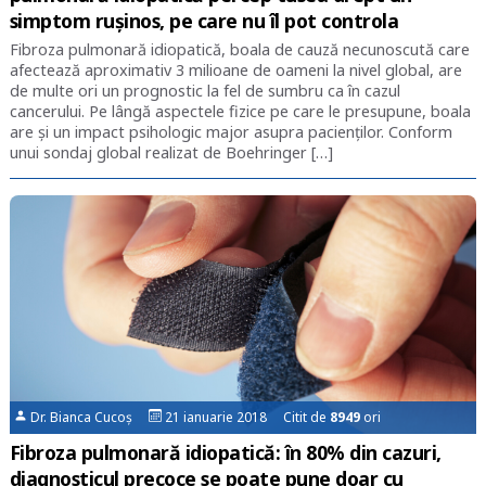
simptom rușinos, pe care nu îl pot controla
Fibroza pulmonară idiopatică, boala de cauză necunoscută care
afectează aproximativ 3 milioane de oameni la nivel global, are
de multe ori un prognostic la fel de sumbru ca în cazul
cancerului. Pe lângă aspectele fizice pe care le presupune, boala
are și un impact psihologic major asupra pacienților. Conform
unui sondaj global realizat de Boehringer […]
Dr. Bianca Cucoș
21 ianuarie 2018 Citit de
8949
ori
Fibroza pulmonară idiopatică: în 80% din cazuri,
diagnosticul precoce se poate pune doar cu