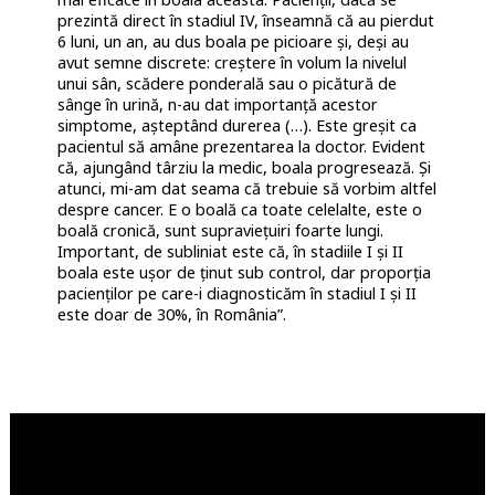
prezintă direct în stadiul IV, înseamnă că au pierdut
6 luni, un an, au dus boala pe picioare și, deși au
avut semne discrete: creștere în volum la nivelul
unui sân, scădere ponderală sau o picătură de
sânge în urină, n-au dat importanță acestor
simptome, așteptând durerea (…). Este greșit ca
pacientul să amâne prezentarea la doctor. Evident
că, ajungând târziu la medic, boala progresează. Și
atunci, mi-am dat seama că trebuie să vorbim altfel
despre cancer. E o boală ca toate celelalte, este o
boală cronică, sunt supraviețuiri foarte lungi.
Important, de subliniat este că, în stadiile I și II
boala este ușor de ținut sub control, dar proporția
pacienților pe care-i diagnosticăm în stadiul I și II
este doar de 30%, în România”.