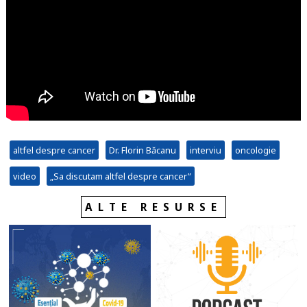
altfel despre cancer
Dr. Florin Băcanu
interviu
oncologie
video
„Sa discutam altfel despre cancer”
ALTE RESURSE