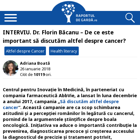
INTERVIU. Dr. Florin Băcanu – De ce este
important să discutăm altfel despre cancer?
Altfel despre Cancer
Health literacy
Adriana Boată
26 ianuarie 2018
Citit de
10119
ori.
Centrul pentru Inovație în Medicină, în parteneriat cu
compania farmaceutică AbbVie, a lansat în luna decembrie
a anului 2017, campania „
Să discutăm altfel despre
cancer
”. Această campanie are ca scop schimbarea
atitudinii și a percepției românilor în legătură cu cancerul,
pornind de la argumentele științifice despre boala
oncologică. Inițiativa va aduce o importantă contribuție la
prevenirea, diagnosticarea precoce și creșterea accesului
la diagnosticul de precizie și tratament potrivit,