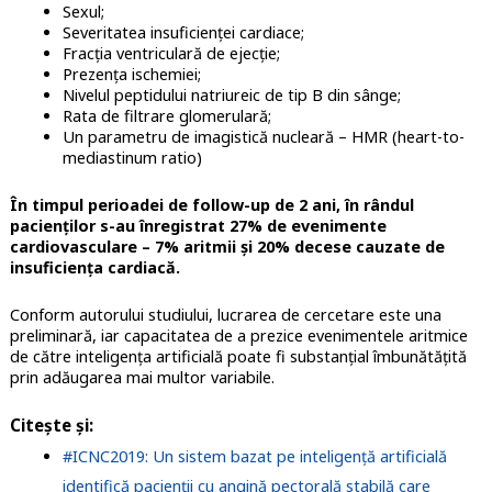
Sexul;
Severitatea insuficienței cardiace;
Fracția ventriculară de ejecție;
Prezența ischemiei;
Nivelul peptidului natriureic de tip B din sânge;
Rata de filtrare glomerulară;
Un parametru de imagistică nucleară – HMR (heart-to-
mediastinum ratio)
În timpul perioadei de follow-up de 2 ani, în rândul
pacienților s-au înregistrat 27% de evenimente
cardiovasculare – 7% aritmii și 20% decese cauzate de
insuficiența cardiacă.
Conform autorului studiului, lucrarea de cercetare este una
preliminară, iar capacitatea de a prezice evenimentele aritmice
de către inteligența artificială poate fi substanțial îmbunătățită
prin adăugarea mai multor variabile.
Citește și:
#ICNC2019: Un sistem bazat pe inteligență artificială
identifică pacienții cu angină pectorală stabilă care