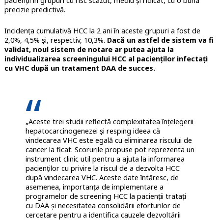
pacienții în grupuri cu risc scăzut, mediu și ridicat, cu o bună
precizie predictivă.
Incidența cumulativă HCC la 2 ani în aceste grupuri a fost de
2,0%, 4,5% și, respectiv, 10,3%.
Dacă un astfel de sistem va fi
validat, noul sistem de notare ar putea ajuta la
individualizarea screeningului HCC al pacienților infectați
cu VHC după un tratament DAA de succes.
„Aceste trei studii reflectă complexitatea înțelegerii
hepatocarcinogenezei și resping ideea că
vindecarea VHC este egală cu eliminarea riscului de
cancer la ficat. Scorurile propuse pot reprezenta un
instrument clinic util pentru a ajuta la informarea
pacienților cu privire la riscul de a dezvolta HCC
după vindecarea VHC. Aceste date întăresc, de
asemenea, importanța de implementare a
programelor de screening HCC la pacienții tratați
cu DAA și necesitatea consolidării eforturilor de
cercetare pentru a identifica cauzele dezvoltării