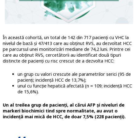
În această cohortă, un total de 142 din 717 pacienți cu VHC la
nivelul de bază și 47/413 care au obținut RVS, au dezvoltat HCC
pe parcursul unei monitorizări mediane de 74,2 luni. Printre cei
care au obținut RVS, cercetătorii au identificat două tipuri
distincte de pacienți cu risc crescut de a dezvolta HCC:
un grup cu valori crescute ale parametrilor serici (95 de
pacienți; incidență HCC de 13,7%);
unul cu funcție hepatică afectată (n = 109; incidență HCC
de 15,6%).
Un al treilea grup de pacienți, al cărui AFP și niveluri de
markeri biochimici tind spre normalitate, au avut o
incidență mai mică de HCC, de doar 7,5% (228 pacienți).