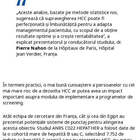
„Aceste analize, bazate pe metode statistice noi,
sugerează că supravegherea HCC poate fi
perfecționată și îmbunătățită pentru a adapta
managementul pacientului, cu scopul de a obține
rezultate optime și a crește rentabilitatea”, a
explicat prezentatorul și conducătorul studiului, dr.
Pierre Nahon
de la Hôpitaux de Paris, Hôpital
Jean Verdier, Franța.
În termeni practici, o mai bună cunoaștere a persoanelor cu cel
mai mare risc de a dezvolta HCC ar putea avea un impact
important asupra modului de implementare a programelor de
screening.
Atât echipa de cercetare din Franța, cât și cea din Egipt au
prezentat potențiale sisteme de punctaj pentru atingerea
acestui obiectiv. Studiul ANRS C022 HEPATHER a folosit date de
la o cohortă mare de hepatită B sau C, selectând 7.752 de
indivizi cu hepatită C cronică care nu prezentau HCC, nu aveau