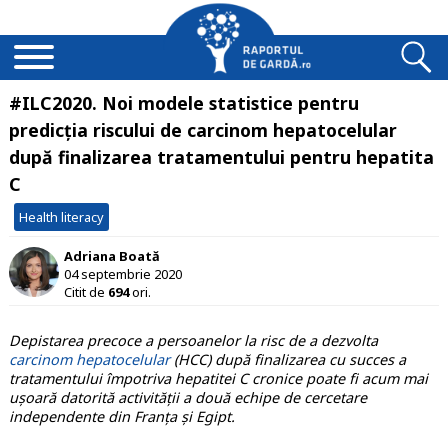
#ILC2020. Noi modele statistice pentru
predicția riscului de carcinom hepatocelular
după finalizarea tratamentului pentru hepatita
C
Health literacy
Adriana Boată
04 septembrie 2020
Citit de
694
ori.
Depistarea precoce a persoanelor la risc de a dezvolta
carcinom hepatocelular
(HCC) după finalizarea cu succes a
tratamentului împotriva hepatitei C cronice poate fi acum mai
ușoară datorită activității a două echipe de cercetare
independente din Franța și Egipt.