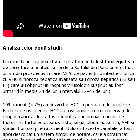
Analiza celor două studii
Lucrând la același obiectiv, cercetătorii de la Institutul egiptean
de cercetare a ficatului și cei de la Spitalul din Paris au efectuat
un studiu prospectiv în care 2.326 de pacienți cu infecție cronică
cu VHC și fibroză hepatică avansată sau ciroză hepatică (F3 sau
F4) care au obținut un răspuns virusologic susținut au fost
urmăriți în medie 24 de luni (intervalul 12–45 de luni).
109 pacienți (4,7%) au dezvoltat HCC în perioada de urmărire.
Factorii de risc pentru HCC au fost similari cu cei observați de
grupul francez, deși a fost identificat un număr mai mic de
factori în studiul egiptean: vârsta, sexul, albumina serică, AFP și
stadiul fibrozei pretratament. Utilizând aceste variabile, a fost
apoi dezvoltat un sistem simplu de notare, care a stratificat