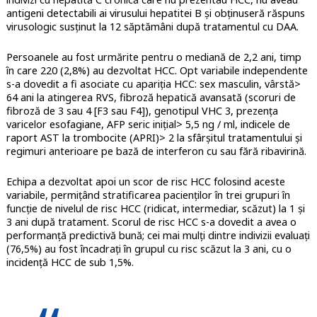
antigeni detectabili ai virusului hepatitei B și obținuseră răspuns
virusologic susținut la 12 săptămâni după tratamentul cu DAA.
Persoanele au fost urmărite pentru o mediană de 2,2 ani, timp
în care 220 (2,8%) au dezvoltat HCC. Opt variabile independente
s-a dovedit a fi asociate cu apariția HCC: sex masculin, vârstă>
64 ani la atingerea RVS, fibroză hepatică avansată (scoruri de
fibroză de 3 sau 4 [F3 sau F4]), genotipul VHC 3, prezența
varicelor esofagiane, AFP seric inițial> 5,5 ng / ml, indicele de
raport AST la trombocite (APRI)> 2 la sfârșitul tratamentului și
regimuri anterioare pe bază de interferon cu sau fără ribavirină.
Echipa a dezvoltat apoi un scor de risc HCC folosind aceste
variabile, permițând stratificarea pacienților în trei grupuri în
funcție de nivelul de risc HCC (ridicat, intermediar, scăzut) la 1 și
3 ani după tratament. Scorul de risc HCC s-a dovedit a avea o
performanță predictivă bună; cei mai mulți dintre indivizii evaluați
(76,5%) au fost încadrați în grupul cu risc scăzut la 3 ani, cu o
incidență HCC de sub 1,5%.