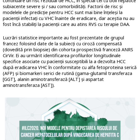
continuare un risc rezidual de HCC, în special cei cu boli hepatice
subiacente severe și / sau comorbidități. Factorii de risc și
modelele de predicție pentru HCC sunt mai bine înțeleși la
pacienții infectați cu VHC înainte de eradicare, dar aceștia nu au
fost încă stabiliți la pacienții care au atins RVS cu terapie DAA.
Lucrări statistice importante au fost prezentate de grupul
francez folosind date de la subiecți cu ciroză compensată
(dovedită prin biopsie) din cohorta prospectivă franceză ANRS
CirVir. Ei au urmărit identificarea profilurilor longitudinale
specifice asociate cu pacienții susceptibili la a dezvolta HCC
după eradicarea VHC în conformitate cu alfa fetoproteina serică
(AFP) și biomarkeri serici de rutină (gama-glutamil transferaza
[GGT], alanin aminotransferază [ALT] și aspartat
aminotransferaza [AST]).