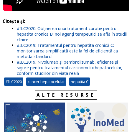
Citește și:
#ILC2020. Obținerea unui tratament curativ pentru
hepatita cronică B: noi agenți terapeutici se află în studii
clinice
#ILC2019: Tratamentul pentru hepatita cronică C:
monitorizarea simplificată este la fel de eficientă ca
metoda standard
#ILC2019. Nivolumab și pembrolizumab, eficiente și
sigure pentru tratamentul carcinomului hepatocelular,
conform studiilor din viața reală
#ILC2020
cancer hepatocelular
hepatita C
ALTE RESURSE