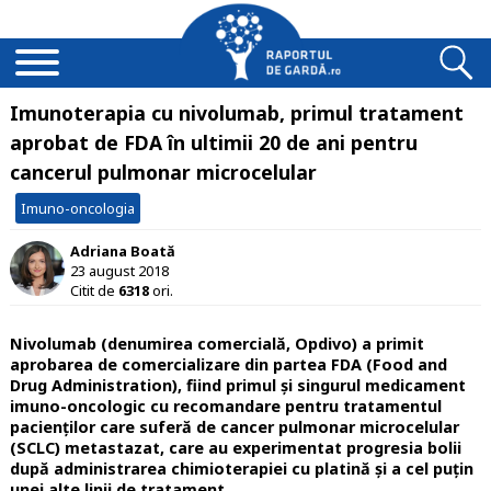
Imunoterapia cu nivolumab, primul tratament
aprobat de FDA în ultimii 20 de ani pentru
cancerul pulmonar microcelular
Imuno-oncologia
Adriana Boată
23 august 2018
Citit de
6318
ori.
Nivolumab (denumirea comercială, Opdivo) a primit
aprobarea de comercializare din partea FDA (Food and
Drug Administration), fiind primul și singurul medicament
imuno-oncologic cu recomandare pentru tratamentul
pacienților care suferă de cancer pulmonar microcelular
(SCLC) metastazat, care au experimentat progresia bolii
după administrarea chimioterapiei cu platină și a cel puțin
unei alte linii de tratament
.