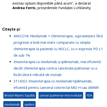
existau opțiuni disponibile până acum”, a declarat
Andrea Ferris
, președintele Fundației LUNGevity.
Citește și:
#ASCO18. Nivolumab + chimioterapie, supraviețuire fără
progresie a bolii mai mare comparativ cu simpla
chimioterapie la pacienții cu NSCLC, cu o expresie PD-L1
de sub 1%
Imunoterapia cu nivolumab și ipilimumab, mai eficientă
decât chimioterapia contra cancerului pulmonar cu o
încărcătură ridicată de mutații
STUDIU: Imunoterapia cu nivolumab+ipilimumab,
eficientă pentru cancerul colorectal MSI-H sau dMMR
Bristol-Myers Squibb
cancer pulmonar microcelular
FDA
nivolumab
opdivo