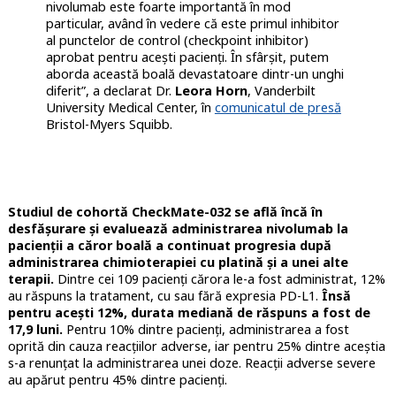
nivolumab este foarte importantă în mod
particular, având în vedere că este primul inhibitor
al punctelor de control (checkpoint inhibitor)
aprobat pentru acești pacienți. În sfârșit, putem
aborda această boală devastatoare dintr-un unghi
diferit”, a declarat Dr.
Leora Horn
, Vanderbilt
University Medical Center, în
comunicatul de presă
Bristol-Myers Squibb.
Studiul de cohortă CheckMate-032 se află încă în
desfășurare și evaluează administrarea nivolumab la
pacienții a căror boală a continuat progresia după
administrarea chimioterapiei cu platină și a unei alte
terapii.
Dintre cei 109 pacienți cărora le-a fost administrat, 12%
au răspuns la tratament, cu sau fără expresia PD-L1.
Însă
pentru acești 12%, durata mediană de răspuns a fost de
17,9 luni.
Pentru 10% dintre pacienți, administrarea a fost
oprită din cauza reacțiilor adverse, iar pentru 25% dintre aceștia
s-a renunțat la administrarea unei doze. Reacții adverse severe
au apărut pentru 45% dintre pacienți.