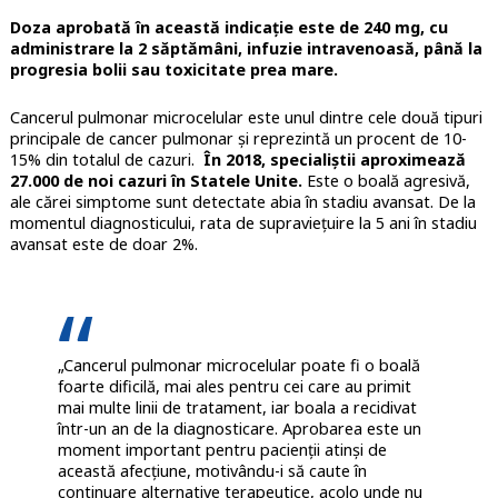
Doza aprobată în această indicație este de 240 mg, cu
administrare la 2 săptămâni, infuzie intravenoasă, până la
progresia bolii sau toxicitate prea mare.
Cancerul pulmonar microcelular este unul dintre cele două tipuri
principale de cancer pulmonar și reprezintă un procent de 10-
15% din totalul de cazuri.
În 2018, specialiștii aproximează
27.000 de noi cazuri în Statele Unite.
Este o boală agresivă,
ale cărei simptome sunt detectate abia în stadiu avansat. De la
momentul diagnosticului, rata de supraviețuire la 5 ani în stadiu
avansat este de doar 2%.
„Cancerul pulmonar microcelular poate fi o boală
foarte dificilă, mai ales pentru cei care au primit
mai multe linii de tratament, iar boala a recidivat
într-un an de la diagnosticare. Aprobarea este un
moment important pentru pacienții atinși de
această afecțiune, motivându-i să caute în
continuare alternative terapeutice, acolo unde nu