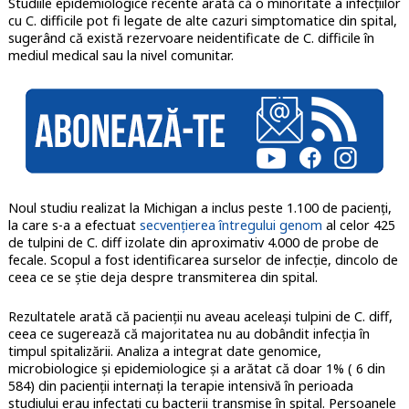
Studiile epidemiologice recente arată că o minoritate a infecțiilor
cu C. difficile pot fi legate de alte cazuri simptomatice din spital,
sugerând că există rezervoare neidentificate de C. difficile în
mediul medical sau la nivel comunitar.
Noul studiu realizat la Michigan a inclus peste 1.100 de pacienți,
la care s-a a efectuat
secvențierea întregului genom
al celor 425
de tulpini de C. diff izolate din aproximativ 4.000 de probe de
fecale. Scopul a fost identificarea surselor de infecție, dincolo de
ceea ce se știe deja despre transmiterea din spital.
Rezultatele arată că pacienții nu aveau aceleași tulpini de C. diff,
ceea ce sugerează că majoritatea nu au dobândit infecția în
timpul spitalizării. Analiza a integrat date genomice,
microbiologice și epidemiologice și a arătat că doar 1% ( 6 din
584) din pacienții internați la terapie intensivă în perioada
studiului erau infectați cu bacterii transmise în spital. Persoanele