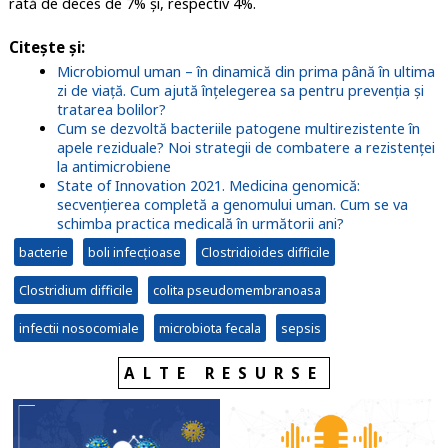
rată de deces de 7% și, respectiv 4%.
Citește și:
Microbiomul uman – în dinamică din prima până în ultima
zi de viaţă. Cum ajută înţelegerea sa pentru prevenția și
tratarea bolilor?
Cum se dezvoltă bacteriile patogene multirezistente în
apele reziduale? Noi strategii de combatere a rezistenței
la antimicrobiene
State of Innovation 2021. Medicina genomică:
secvențierea completă a genomului uman. Cum se va
schimba practica medicală în următorii ani?
bacterie
boli infecțioase
Clostridioides difficile
Clostridium difficile
colita pseudomembranoasa
infectii nosocomiale
microbiota fecala
sepsis
ALTE RESURSE