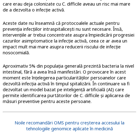
care erau deja colonizate cu C. difficile aveau un risc mai mare
de a dezvolta o infecție activă.
Aceste date nu înseamnă că protocoalele actuale pentru
prevenția infecțiilor intraspitalicești nu sunt necesare. Însă,
intervențiile ar trebui concentrate asupra împiedicării progresiei
cazurilor asimptomatice la infecție activă, ceea ce ar avea un
impact mult mai mare asupra reducerii riscului de infecție
nosocomială.
Aproximativ 5% din populația generală prezintă bacteria la nivel
intestinal, fără a avea însă manifestări. O provocare în acest
moment este înțelegerea particularităților persoanelor care
dezvoltă infecția activă în timpul spitalizării. În continuare va fi
dezvoltat un model bazat pe inteligență artificială (AI) care
permite identificarea purtătorilor de C. difficile și aplicarea de
măsuri preventive pentru aceste persoane.
Noile recomandări OMS pentru creșterea accesului la
tehnologiile genomice aplicate în medicină