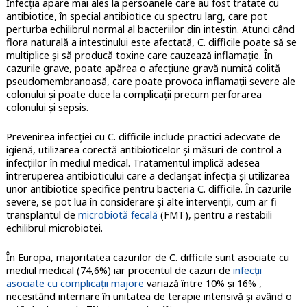
Infecția apare mai ales la persoanele care au fost tratate cu
antibiotice, în special antibiotice cu spectru larg, care pot
perturba echilibrul normal al bacteriilor din intestin. Atunci când
flora naturală a intestinului este afectată, C. difficile poate să se
multiplice și să producă toxine care cauzează inflamație. În
cazurile grave, poate apărea o afecțiune gravă numită colită
pseudomembranoasă, care poate provoca inflamații severe ale
colonului și poate duce la complicații precum perforarea
colonului și sepsis.
Prevenirea infecției cu C. difficile include practici adecvate de
igienă, utilizarea corectă antibioticelor și măsuri de control a
infecțiilor în mediul medical. Tratamentul implică adesea
întreruperea antibioticului care a declanșat infecția și utilizarea
unor antibiotice specifice pentru bacteria C. difficile. În cazurile
severe, se pot lua în considerare și alte intervenții, cum ar fi
transplantul de
microbiotă fecală
(FMT), pentru a restabili
echilibrul microbiotei.
În Europa, majoritatea cazurilor de C. difficile sunt asociate cu
mediul medical (74,6%) iar procentul de cazuri de
infecții
asociate cu complicații majore
variază între 10% și 16% ,
necesitând internare în unitatea de terapie intensivă și având o