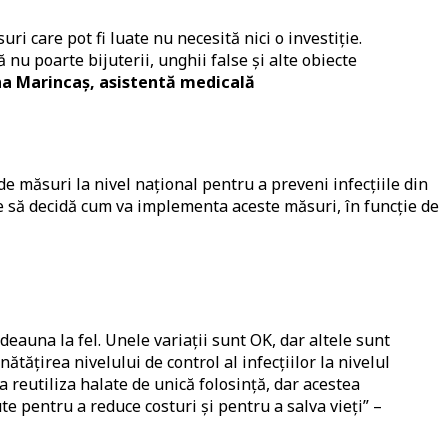
i care pot fi luate nu necesită nici o investiție.
nu poarte bijuterii, unghii false și alte obiecte
 Marincaș, asistentă medicală
e măsuri la nivel național pentru a preveni infecțiile din
uie să decidă cum va implementa aceste măsuri, în funcție de
eauna la fel. Unele variații sunt OK, dar altele sunt
tățirea nivelului de control al infecțiilor la nivelul
ea reutiliza halate de unică folosință, dar acestea
te pentru a reduce costuri și pentru a salva vieți” –