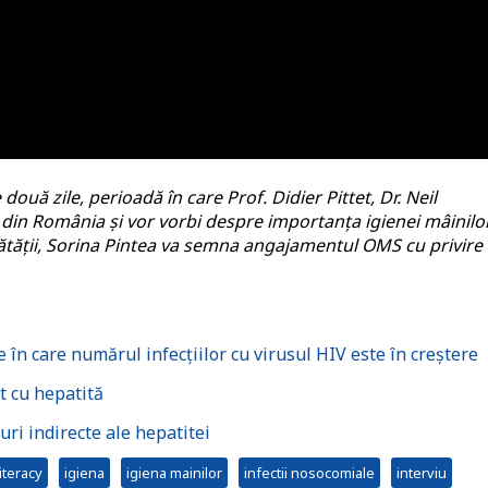
uă zile, perioadă în care Prof. Didier Pittet, Dr. Neil
le din România și vor vorbi despre importanța igienei mâinilo
tății, Sorina Pintea va semna angajamentul OMS cu privire 
n care numărul infecțiilor cu virusul HIV este în creștere
t cu hepatită
ri indirecte ale hepatitei
iteracy
igiena
igiena mainilor
infectii nosocomiale
interviu