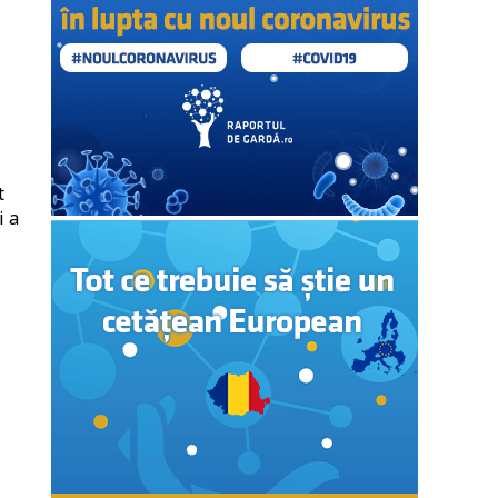
t
i a