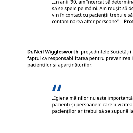
„În anii ‘90, am încercat să determ
să se spele pe mâini. Am reușit să 
vin în contact cu pacienții trebuie s
contaminarea altor persoane” –
Prof
Dr. Neil Wigglesworth
, președintele Societății
faptul că responsabilitatea pentru prevenirea in
pacienților și aparținătorilor:
„Igiena mâinilor nu este importantă
pacienți și persoanele care îi vizite
pacienților, ar trebui să se supună l