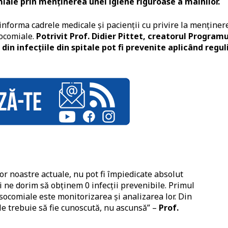
iale prin menținerea unei igiene riguroase a mâinilor.
nforma cadrele medicale și pacienții cu privire la menținer
socomiale.
Potrivit Prof. Didier Pittet, creatorul Programu
in infecțiile din spitale pot fi prevenite aplicând regul
or noastre actuale, nu pot fi împiedicate absolut
noi ne dorim să obținem 0 infecții prevenibile. Primul
socomiale este monitorizarea și analizarea lor. Din
tale trebuie să fie cunoscută, nu ascunsă” –
Prof.