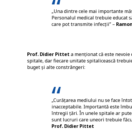
„Una dintre cele mai importante măsur
Personalul medical trebuie educat să 
care pot transmite infecții” –
Ramona
Prof. Didier Pittet
a menționat că este nevoie d
spitale, dar fiecare unitate spitalicească treb
buget și alte constrângeri:
„Curățarea mediului nu se face întotd
inacceptabile. Importantă este îmbună
întregii țări. În unele spitale ar put
sunt lucruri care uneori trebuie făcu
Prof. Didier Pittet