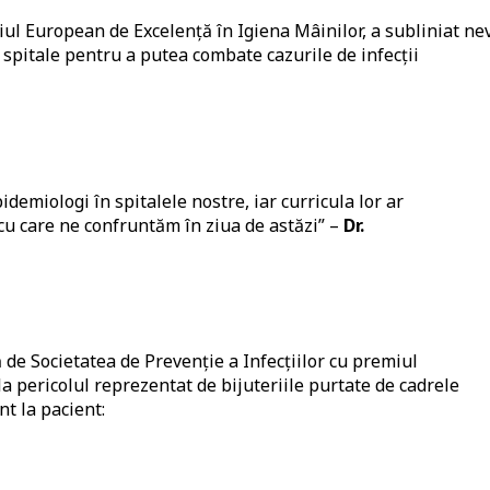
ul European de Excelență în Igiena Mâinilor, a subliniat ne
spitale pentru a putea combate cazurile de infecții
demiologi în spitalele nostre, iar curricula lor ar
u care ne confruntăm în ziua de astăzi” –
Dr.
ă de Societatea de Prevenție a Infecțiilor cu premiul
 la pericolul reprezentat de bijuteriile purtate de cadrele
t la pacient: