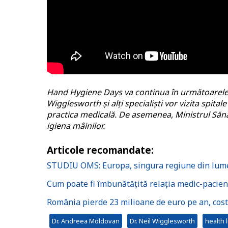
Hand Hygiene Days va continua în următoarele do
Wigglesworth și alți specialiști vor vizita spita
practica medicală. De asemenea, Ministrul Sănă
igiena mâinilor.
Articole recomandate:
STUDIU OMS: Europa, singura regiune din lume î
Cum poate fi îmbunătățită relația medic-pacien
România pierde 23 milioane de euro pe an, costu
Dr. Andreea Moldovan
Dr. Neil Wigglesworth
health l