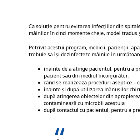
Ca soluție pentru evitarea infecțiilor din spital
mâinilor în cinci momente cheie, model tradus ș
Potrivit acestui program, medicii, pacienții, apa
trebuie să își dezinfecteze mâinile în următoa
înainte de a atinge pacientul, pentru a p
pacient sau din mediul înconjurător;
când se realizează proceduri aseptice – c
înainte și după utilizarea mănușilor chi
după atingerea obiectelor din apropierea
contaminează cu microbii acestuia;
după contactul cu pacientul, pentru a pr