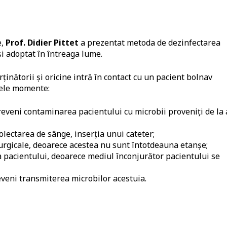
e,
Prof. Didier Pittet
a prezentat metoda de dezinfectarea
i adoptat în întreaga lume.
rținătorii și oricine intră în contact cu un pacient bolnav
rele momente:
reveni contaminarea pacientului cu microbii proveniți de la 
olectarea de sânge, inserția unui cateter;
rurgicale, deoarece acestea nu sunt întotdeauna etanșe;
 pacientului, deoarece mediul înconjurător pacientului se
eveni transmiterea microbilor acestuia.