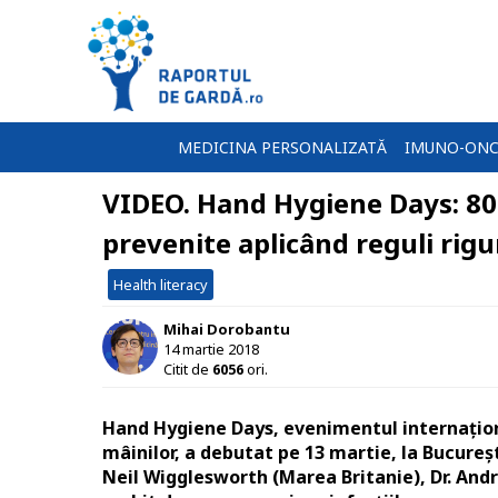
MEDICINA PERSONALIZATĂ
IMUNO-ONC
VIDEO. Hand Hygiene Days: 80-9
prevenite aplicând reguli rigu
Health literacy
Mihai Dorobantu
14 martie 2018
Citit de
6056
ori.
Hand Hygiene Days, evenimentul internaționa
mâinilor, a debutat pe 13 martie, la București.
Neil Wigglesworth (Marea Britanie), Dr. An