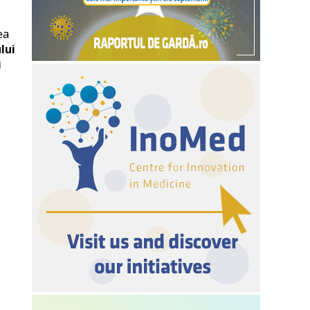
ea
lui
i