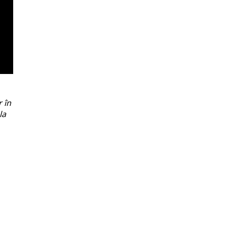
r în
la