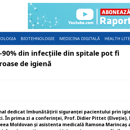
OLOGIA
BIOTEHNOLOGIE
MEDICINA DIGITALĂ
HEALTH LIT
0% din infecțiile din spitale pot fi
roase de igienă
l dedicat îmbunătățirii siguranței pacientului prin igi
 În prima zi a conferinței, Prof. Didier Pittet (Elveție), 
dreea Moldovan și asistenta medicală Ramona Marincaș 